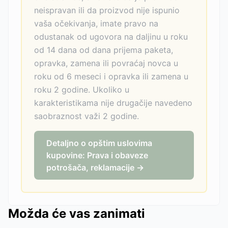
neispravan ili da proizvod nije ispunio
vaša očekivanja, imate pravo na
odustanak od ugovora na daljinu u roku
od 14 dana od dana prijema paketa,
opravka, zamena ili povraćaj novca u
roku od 6 meseci i opravka ili zamena u
roku 2 godine. Ukoliko u
karakteristikama nije drugačije navedeno
saobraznost važi 2 godine.
Detaljno o opštim uslovima
kupovine: Prava i obaveze
potrošača, reklamacije →
Možda će vas zanimati