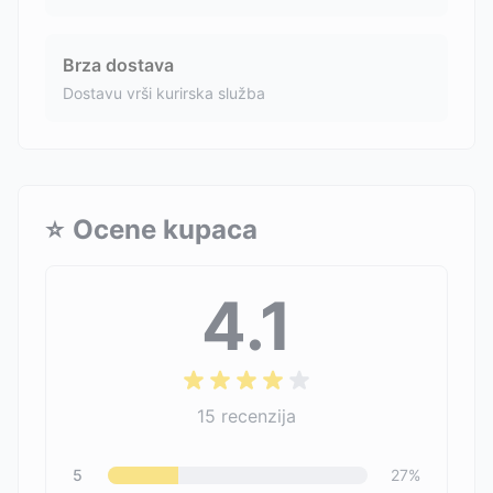
Brza dostava
Dostavu vrši kurirska služba
⭐
Ocene kupaca
4.1
15
recenzija
5
27
%