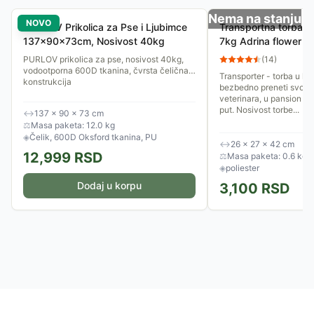
Nema na stanju
NOVO
PURLOV Prikolica za Pse i Ljubimce
Transportna torba z
137x90x73cm, Nosivost 40kg
7kg Adrina flower 
PURLOV prikolica za pse, nosivost 40kg,
(
14
)
vodootporna 600D tkanina, čvrsta čelična
Transporter - torba u ko
konstrukcija
bezbedno preneti svog p
veterinara, u pansion il
put. Nosivost torbe...
↔
137 × 90 × 73 cm
⚖
Masa paketa: 12.0 kg
◈
Čelik, 600D Oksford tkanina, PU
↔
26 × 27 × 42 cm
12,999
RSD
⚖
Masa paketa: 0.6 kg
◈
poliester
Dodaj u korpu
3,100
RSD