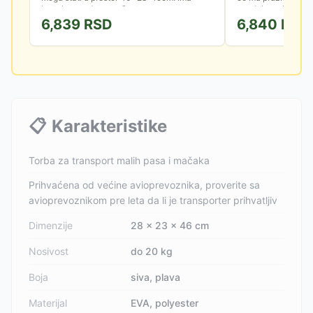
kratak povodac, mrežaste...
vazduha, a kratak 
6,839
RSD
6,840
RSD
📋
Karakteristike
Torba za transport malih pasa i mačaka
Prihvaćena od većine avioprevoznika, proverite sa
avioprevoznikom pre leta da li je transporter prihvatljiv
Dimenzije
28 × 23 × 46 cm
Nosivost
do 20 kg
Boja
siva, plava
Materijal
EVA, polyester