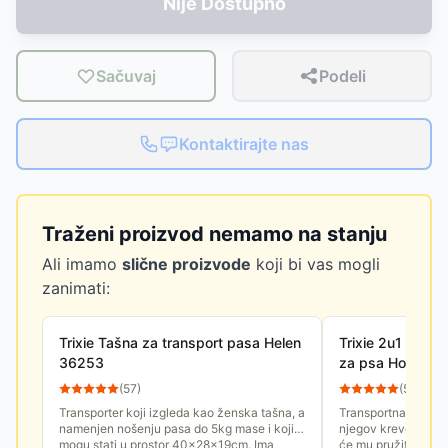
Nije Dostupno
Sačuvaj
Podeli
Kontaktirajte nas
Traženi proizvod nemamo na stanju
Ali imamo
slične proizvode
koji bi vas mogli
zanimati:
Trixie Tašna za transport pasa Helen
Trixie 2u1 Transp
36253
za psa Holly 28
(
57
)
(
56
)
Transporter koji izgleda kao ženska tašna, a
Transportna torba z
namenjen nošenju pasa do 5kg mase i koji
njegov krevet dok 
mogu stati u prostor 40x28x19cm. Ima
će mu pružiti udobn