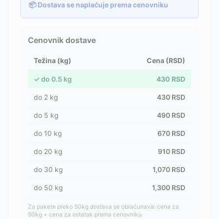
📦 Dostava se naplaćuje prema cenovniku
Cenovnik dostave
Težina (kg)
Cena (RSD)
✓
do
0.5
kg
430
RSD
do
2
kg
430
RSD
do
5
kg
490
RSD
do
10
kg
670
RSD
do
20
kg
910
RSD
do
30
kg
1,070
RSD
do
50
kg
1,300
RSD
Za pakete preko 50kg dostava se obračunava: cena za
50kg + cena za ostatak prema cenovniku