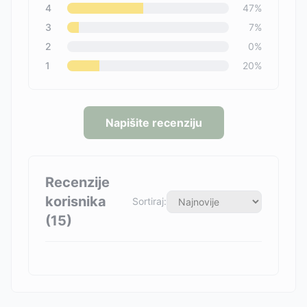
4
47
%
3
7
%
2
0
%
1
20
%
Napišite recenziju
Recenzije
korisnika
Sortiraj:
(
15
)