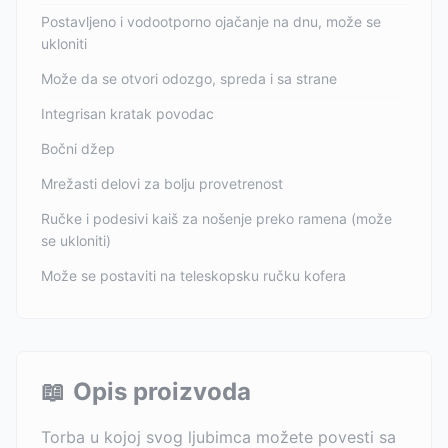
Postavljeno i vodootporno ojačanje na dnu, može se
ukloniti
Može da se otvori odozgo, spreda i sa strane
Integrisan kratak povodac
Bočni džep
Mrežasti delovi za bolju provetrenost
Ručke i podesivi kaiš za nošenje preko ramena (može
se ukloniti)
Može se postaviti na teleskopsku ručku kofera
📖
Opis proizvoda
Torba u kojoj svog ljubimca možete povesti sa