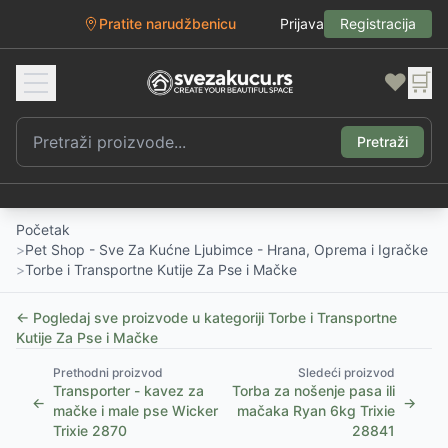
Pratite narudžbenicu
Prijava
Registracija
❤️
🛒
Pretraži
Početak
>
Pet Shop - Sve Za Kućne Ljubimce - Hrana, Oprema i Igračke
>
Torbe i Transportne Kutije Za Pse i Mačke
← Pogledaj sve proizvode u kategoriji
Torbe i Transportne
Kutije Za Pse i Mačke
Prethodni proizvod
Sledeći proizvod
Transporter - kavez za
Torba za nošenje pasa ili
←
→
mačke i male pse Wicker
mačaka Ryan 6kg Trixie
Trixie 2870
28841