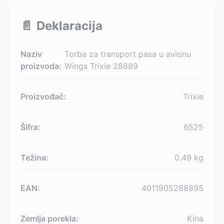
📄
Deklaracija
Naziv
Torba za transport pasa u avionu
proizvoda:
Wings Trixie 28889
Proizvođač:
Trixie
Šifra:
6525
Težina:
0.49
kg
EAN:
4011905288895
Zemlja porekla:
Kina