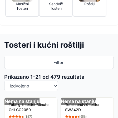
Klasični
Sendvič
Roštilji
Tosteri
Tosteri
Tosteri i kućni roštilji
Filteri
Sortiranje proizvoda
Prikazano 1-
21
od
479
rezultata
Nema na stanju
Nema na stanju
Tefal grill toster Minute
Tefal sendvič toster
Grill GC2050
SW342D
(
147
)
(
56
)