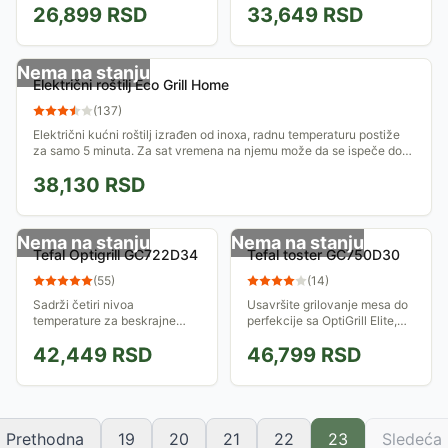
debljini i broju namirnica koje
26,899
RSD
33,649
RSD
stick podlogom, i sistemom
se stavljaju...
paralelograma za ravnomerni
pritisak...
Nema na stanju
Električni roštilj Eco Grill Home
(
137
)
Električni kućni roštilj izrađen od inoxa, radnu temperaturu postiže
za samo 5 minuta. Za sat vremena na njemu može da se ispeče do
4kg mesa. Snaga...
38,130
RSD
Nema na stanju
Nema na stanju
Tefal Optigrill GC722D34
Tefal toster GC750D30
(
55
)
(
14
)
Sadrži četiri nivoa
Usavršite grilovanje mesa do
temperature za beskrajne
perfekcije sa OptiGrill Elite,
mogućnosti kuvanja, 3 nova
roštiljem za zatvorene
42,449
RSD
46,799
RSD
programa i 800 cm2 površine
prostore.
ploča za grilovanje
Prethodna
19
20
21
22
23
Sledeća