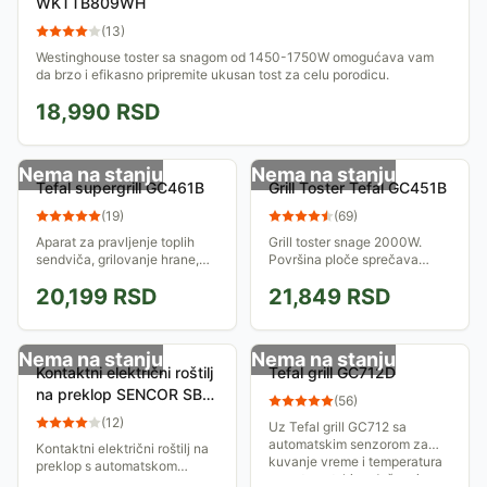
WKTTB809WH
(
13
)
Westinghouse toster sa snagom od 1450-1750W omogućava vam
da brzo i efikasno pripremite ukusan tost za celu porodicu.
18,990
RSD
Nema na stanju
Nema na stanju
Tefal supergrill GC461B
Grill Toster Tefal GC451B
(
19
)
(
69
)
Aparat za pravljenje toplih
Grill toster snage 2000W.
sendviča, grilovanje hrane,
Površina ploče sprečava
tostiranje hleba. Grill ploče
lepljenje. Ravan i preklopljen
20,199
RSD
21,849
RSD
presvučene su nelepljivim
položaj za grill ili roštilj.
slojem koji sprečava lepljenje
Jednostavno održavanje:
hrane...
odvojivi...
Nema na stanju
Nema na stanju
Kontaktni električni roštilj
Tefal grill GC712D
na preklop SENCOR SBG
(
56
)
6650BK
(
12
)
Uz Tefal grill GC712 sa
automatskim senzorom za
Kontaktni električni roštilj na
kuvanje vreme i temperatura
preklop s automatskom
se automatski podešavaju po
kontrolom temperature, non-