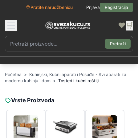
Pratite narudžbenicu
Prijava
Registracija
❤️
🛒
Pretraži
Početna
>
Kuhinjski, Kućni aparati i Posuđe - Svi aparati za
modernu kuhinju i dom
>
Tosteri i kućni roštilji
Vrste Proizvoda