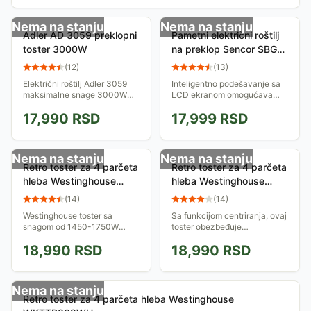
Nema na stanju
Nema na stanju
Adler AD 3059 preklopni
Pametni električni roštilj
toster 3000W
na preklop Sencor SBG
6231SS
(
12
)
(
13
)
Električni roštilj Adler 3059
Inteligentno podešavanje sa
maksimalne snage 3000W
LCD ekranom omogućava
daje vam mogućnost da
lako upravljanje i kontrolu,
17,990
RSD
17,999
RSD
pripremite širok spektar toplih
dok automatski senzori
jela - od tostiranih burgera,
osiguravaju uvek savršene
preko...
rezultate pečenja....
Nema na stanju
Nema na stanju
Retro toster za 4 parčeta
Retro toster za 4 parčeta
hleba Westinghouse
hleba Westinghouse
WKTTB809RD
WKTTB809BK
(
14
)
(
14
)
Westinghouse toster sa
Sa funkcijom centriranja, ovaj
snagom od 1450-1750W
toster obezbeđuje
omogućava vam da brzo i
ravnomerno pečenje sa svake
18,990
RSD
18,990
RSD
efikasno pripremite ukusan
strane, pružajući vam
tost za celu porodicu.
savršeno hrskav tost svaki
put. Osim toga, imate...
Nema na stanju
Retro toster za 4 parčeta hleba Westinghouse