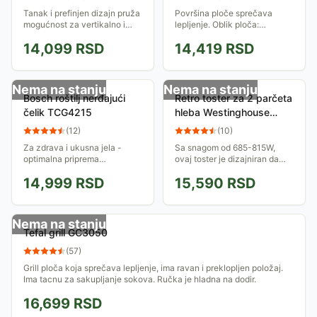
Tanak i prefinjen dizajn pruža
Površina ploče sprečava
mogućnost za vertikalno i
lepljenje. Oblik ploča:
odlaganje kabla. Dve
trouglovi za sendviče, bakin
14,099
RSD
14,419
RSD
ugrađene rešetke za sokove.
kolač, grill
Može se upotrebljavati
preklopljen za...
Nema na stanju
Nema na stanju
Bosch roštilj nerđajući
Retro toster za 2 parčeta
čelik TCG4215
hleba Westinghouse
WKTTB857RD
(
12
)
(
10
)
Za zdrava i ukusna jela -
Sa snagom od 685-815W,
optimalna priprema
ovaj toster je dizajniran da
zahvaljujući roštilj pločama
vam pruži brz i efikasan
14,999
RSD
15,590
RSD
koje se odvojeno podešavaju.
doručak svakog jutra.
Nema na stanju
Tefal grill GC3050
(
57
)
Grill ploča koja sprečava lepljenje, ima ravan i preklopljen položaj.
Ima tacnu za sakupljanje sokova. Ručka je hladna na dodir.
16,699
RSD