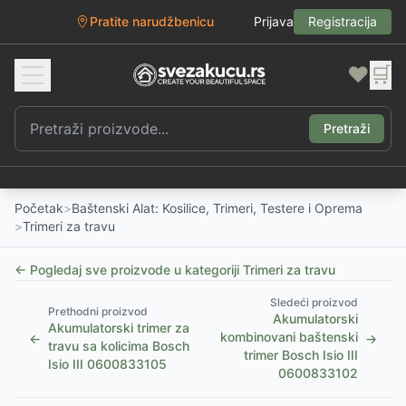
Pratite narudžbenicu
Prijava
Registracija
❤️
🛒
Pretraži
Početak
>
Baštenski Alat: Kosilice, Trimeri, Testere i Oprema
>
Trimeri za travu
← Pogledaj sve proizvode u kategoriji
Trimeri za travu
Sledeći proizvod
Prethodni proizvod
Akumulatorski
Akumulatorski trimer za
kombinovani baštenski
←
→
travu sa kolicima Bosch
trimer Bosch Isio III
Isio III 0600833105
0600833102