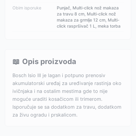
Obim isporuke
Punjač, Multi-click nož makaza
za travu 8 cm, Multi-click nož
makaza za grmlje 12 cm, Multi-
click raspršivač 1 L, meka torba
📖
Opis proizvoda
Bosch Isio III je lagan i potpuno prenosiv
akumulatorski uređaj za uređivanje rastinja oko
ivičnjaka i na ostalim mestima gde to nije
moguće uraditi kosačicom ili trimerom.
Isporučuje se sa dodatkom za travu, dodatkom
za živu ogradu i prskalicom.