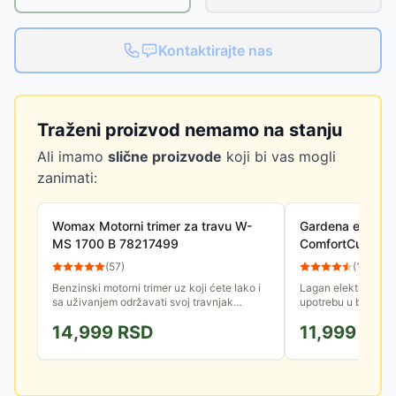
Kontaktirajte nas
Traženi proizvod nemamo na stanju
Ali imamo
slične proizvode
koji bi vas mogli
zanimati:
Womax Motorni trimer za travu W-
Gardena električ
MS 1700 B 78217499
ComfortCut 450
20
(
57
)
(
123
)
Benzinski motorni trimer uz koji ćete lako i
Lagan električni tr
sa uživanjem održavati svoj travnjak
upotrebu u bilo kojo
urednim.
obezbeđuje lako r
14,999
RSD
11,999
RS
drške. Idealan za r