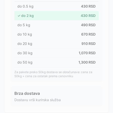
do
0.5
kg
430
RSD
✓
do
2
kg
430
RSD
do
5
kg
490
RSD
do
10
kg
670
RSD
do
20
kg
910
RSD
do
30
kg
1,070
RSD
do
50
kg
1,300
RSD
Za pakete preko 50kg dostava se obračunava: cena za
50kg + cena za ostatak prema cenovniku
Brza dostava
Dostavu vrši kurirska služba