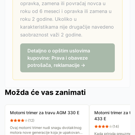
opravka, zamena ili povraćaj novca u
roku od 6 meseci i opravka ili zamena u
roku 2 godine. Ukoliko u
karakteristikama nije drugačije navedeno
saobraznost važi 2 godine.
Detaljno o opštim uslovima
kupovine: Prava i obaveze
potrošača, reklamacije →
Možda će vas zanimati
Motorni trimer za travu AGM 330 E
Motorni trimer za tr
433 E
(
12
)
(
14
)
Ovaj motorni trimer nudi snagu dvotaktnog
motora nove generacije koja je upakovana
Kada priroda preuzme ini