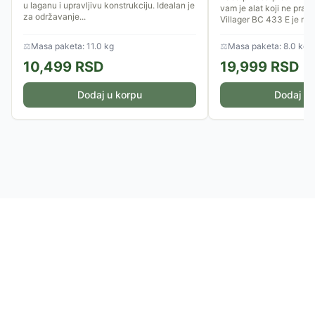
u laganu i upravljivu konstrukciju. Idealan je
vam je alat koji ne prav
za održavanje...
Villager BC 433 E je mo
dizajniran za korisnike...
⚖
Masa paketa: 11.0 kg
⚖
Masa paketa: 8.0 kg
10,499
RSD
19,999
RSD
Dodaj u korpu
Dodaj u 