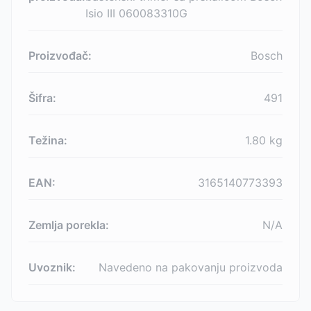
Isio III 060083310G
Proizvođač:
Bosch
Šifra:
491
Težina:
1.80
kg
EAN:
3165140773393
Zemlja porekla:
N/A
Uvoznik:
Navedeno na pakovanju proizvoda