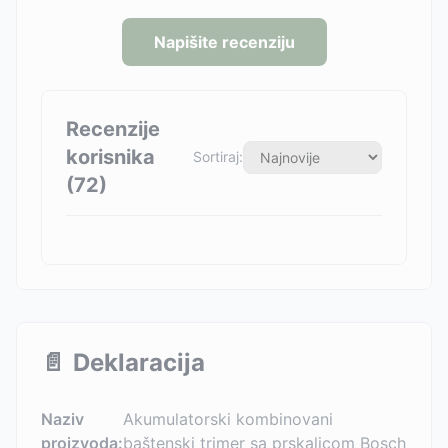
Napišite recenziju
Recenzije
korisnika
Sortiraj:
(
72
)
📄
Deklaracija
Naziv
Akumulatorski kombinovani
proizvoda:
baštenski trimer sa prskalicom Bosch