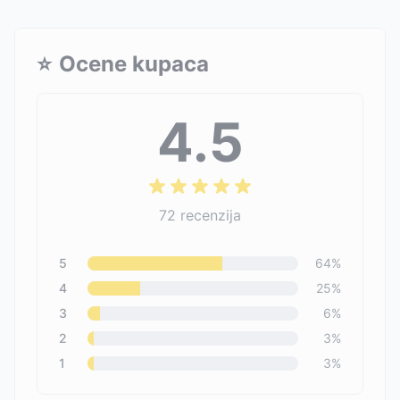
⭐
Ocene kupaca
4.5
72
recenzija
5
64
%
4
25
%
3
6
%
2
3
%
1
3
%