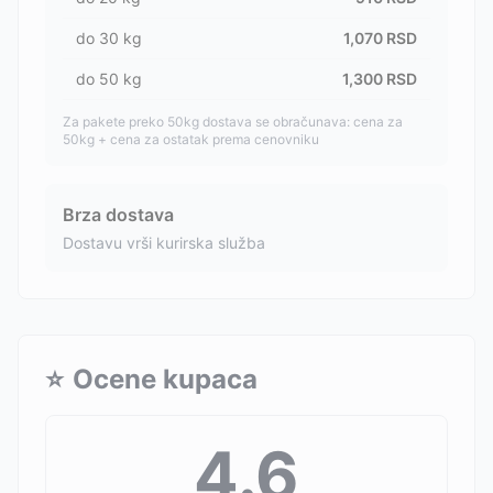
do
30
kg
1,070
RSD
do
50
kg
1,300
RSD
Za pakete preko 50kg dostava se obračunava: cena za
50kg + cena za ostatak prema cenovniku
Brza dostava
Dostavu vrši kurirska služba
⭐
Ocene kupaca
4.6