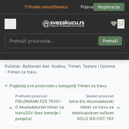
Pratite narudžbenicu
Prijava
Registracija
❤️
🛒
Pretraži
Početak
>
Baštenski Alat: Kosilice, Trimeri, Testere i Oprema
>
Trimeri za travu
← Pogledaj sve proizvode u kategoriji
Trimeri za travu
Prethodni proizvod
Sledeći proizvod
FIELDMANN FZS 70101-
Iskra Ero Akumulatorski
0 Akumulatorski trimer za
trimer za travu sa
←
→
travu20V (bez baterije i
teleskopskom ručkom
punjača)
SOLO IEX-CGT-162