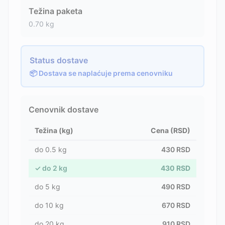
Težina paketa
0.70
kg
Status dostave
📦 Dostava se naplaćuje prema cenovniku
Cenovnik dostave
Težina (kg)
Cena (RSD)
do
0.5
kg
430
RSD
✓
do
2
kg
430
RSD
do
5
kg
490
RSD
do
10
kg
670
RSD
do
20
kg
910
RSD