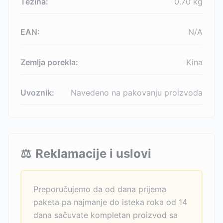
Težina:
0.70
kg
EAN:
N/A
Zemlja porekla:
Kina
Uvoznik:
Navedeno na pakovanju proizvoda
⚖️
Reklamacije i uslovi
Preporučujemo da od dana prijema
paketa pa najmanje do isteka roka od 14
dana sačuvate kompletan proizvod sa