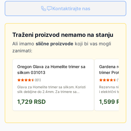
Kontaktirajte nas
Traženi proizvod nemamo na stanju
Ali imamo
slične proizvode
koji bi vas mogli
zanimati:
Oregon Glava za Homelite trimer sa
Gardena rezervna
silkom 031013
trimer ProCut 80
05308-20
(
61
)
(
109
)
Glava za Homelite trimer sa silkom. Koristi
Rezervna nit za ele
silk debljine do 2.4mm. Za trimere sa
i električni trimer 
motorom čija je radna zapremina do 30cm3.
je 3m, a prečnik 2
1,729
RSD
1,599
RSD