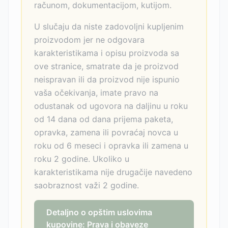
računom, dokumentacijom, kutijom.
U slučaju da niste zadovoljni kupljenim
proizvodom jer ne odgovara
karakteristikama i opisu proizvoda sa
ove stranice, smatrate da je proizvod
neispravan ili da proizvod nije ispunio
vaša očekivanja, imate pravo na
odustanak od ugovora na daljinu u roku
od 14 dana od dana prijema paketa,
opravka, zamena ili povraćaj novca u
roku od 6 meseci i opravka ili zamena u
roku 2 godine. Ukoliko u
karakteristikama nije drugačije navedeno
saobraznost važi 2 godine.
Detaljno o opštim uslovima
kupovine: Prava i obaveze