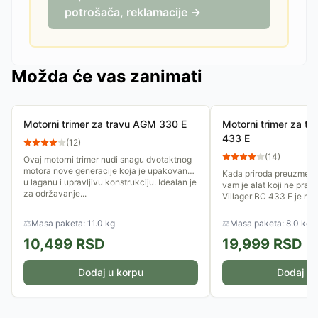
potrošača, reklamacije →
Možda će vas zanimati
Motorni trimer za travu AGM 330 E
Motorni trimer za tr
433 E
(
12
)
(
14
)
Ovaj motorni trimer nudi snagu dvotaktnog
motora nove generacije koja je upakovana
Kada priroda preuzme ini
u laganu i upravljivu konstrukciju. Idealan je
vam je alat koji ne prav
za održavanje...
Villager BC 433 E je mo
dizajniran za korisnike...
⚖
Masa paketa: 11.0 kg
⚖
Masa paketa: 8.0 kg
10,499
RSD
19,999
RSD
Dodaj u korpu
Dodaj u 