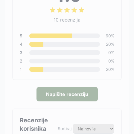
10
recenzija
5
60
%
4
20
%
3
0
%
2
0
%
1
20
%
Napišite recenziju
Recenzije
korisnika
Sortiraj: