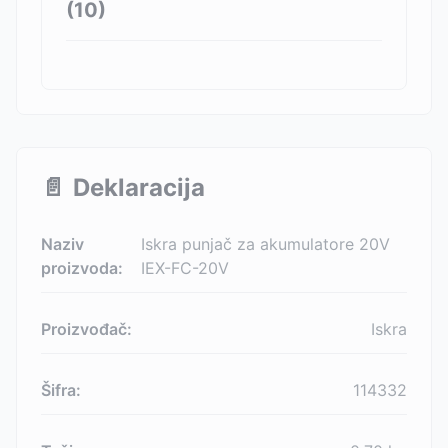
(
10
)
📄
Deklaracija
Naziv
Iskra punjač za akumulatore 20V
proizvoda:
IEX-FC-20V
Proizvođač:
Iskra
Šifra:
114332