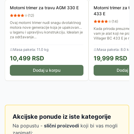
Motorni trimer za travu AGM 330 E
Motorni trimer za tr
433 E
(
12
)
(
14
)
Ovaj motorni trimer nudi snagu dvotaktnog
motora nove generacije koja je upakovana
Kada priroda preuzme ini
u laganu i upravljivu konstrukciju. Idealan je
vam je alat koji ne prav
za održavanje...
Villager BC 433 E je mo
dizajniran za korisnike...
⚖
Masa paketa: 11.0 kg
⚖
Masa paketa: 8.0 kg
10,499
RSD
19,999
RSD
Dodaj u korpu
Dodaj u 
Akcijske ponude iz iste kategorije
Na popustu -
slični proizvodi
koji bi vas mogli
zanimati: