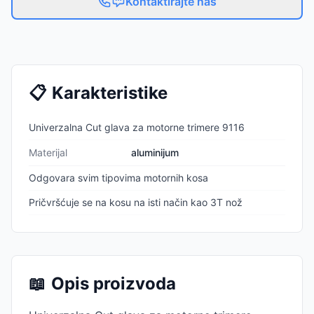
Kontaktirajte nas
📋
Karakteristike
Univerzalna Cut glava za motorne trimere 9116
Materijal
aluminijum
Odgovara svim tipovima motornih kosa
Pričvršćuje se na kosu na isti način kao 3T nož
📖
Opis proizvoda