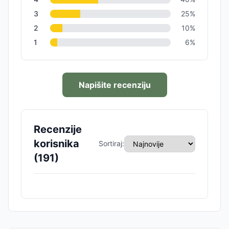
3
25
%
2
10
%
1
6
%
Napišite recenziju
Recenzije
korisnika
Sortiraj:
(
191
)