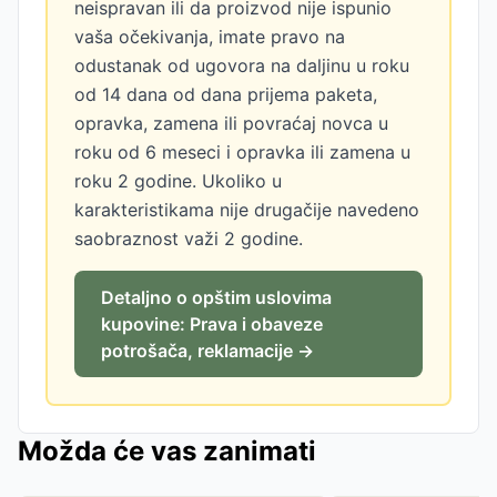
neispravan ili da proizvod nije ispunio
vaša očekivanja, imate pravo na
odustanak od ugovora na daljinu u roku
od 14 dana od dana prijema paketa,
opravka, zamena ili povraćaj novca u
roku od 6 meseci i opravka ili zamena u
roku 2 godine. Ukoliko u
karakteristikama nije drugačije navedeno
saobraznost važi 2 godine.
Detaljno o opštim uslovima
kupovine: Prava i obaveze
potrošača, reklamacije →
Možda će vas zanimati