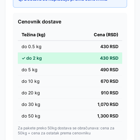
Cenovnik dostave
Težina (kg)
Cena (RSD)
do
0.5
kg
430
RSD
✓
do
2
kg
430
RSD
do
5
kg
490
RSD
do
10
kg
670
RSD
do
20
kg
910
RSD
do
30
kg
1,070
RSD
do
50
kg
1,300
RSD
Za pakete preko 50kg dostava se obračunava: cena za
50kg + cena za ostatak prema cenovniku