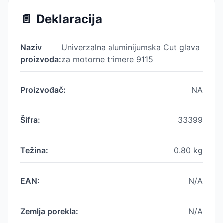
📄
Deklaracija
Naziv
Univerzalna aluminijumska Cut glava
proizvoda:
za motorne trimere 9115
Proizvođač:
NA
Šifra:
33399
Težina:
0.80
kg
EAN:
N/A
Zemlja porekla:
N/A