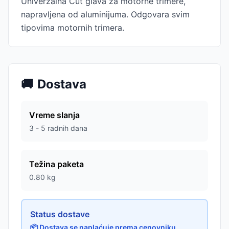
Univerzalna Cut glava za motorne trimere,
napravljena od aluminijuma. Odgovara svim
tipovima motornih trimera.
🚚
Dostava
Vreme slanja
3 - 5 radnih dana
Težina paketa
0.80
kg
Status dostave
📦 Dostava se naplaćuje prema cenovniku