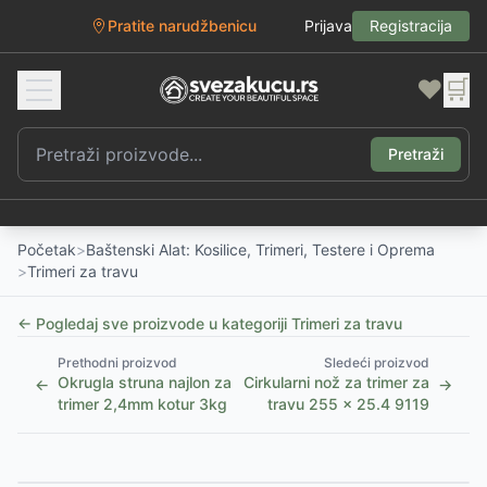
Pratite narudžbenicu
Prijava
Registracija
❤️
🛒
Pretraži
Početak
>
Baštenski Alat: Kosilice, Trimeri, Testere i Oprema
>
Trimeri za travu
← Pogledaj sve proizvode u kategoriji
Trimeri za travu
Prethodni proizvod
Sledeći proizvod
Okrugla struna najlon za
Cirkularni nož za trimer za
←
→
trimer 2,4mm kotur 3kg
travu 255 x 25.4 9119