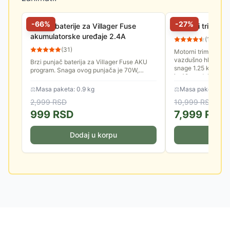
-
66
%
-
27
%
Punjač baterije za Villager Fuse
Motorni trimer 
akumulatorske uređaje 2.4A
(
13
)
(
31
)
Motorni trimer za t
vazdušno hlađenim
Brzi punjač baterija za Villager Fuse AKU
snage 1.25 kW. Radn
program. Snaga ovog punjača je 70W,
je 42cm, dok je zah
priključuje se na standardnu električnu
mrežu. Izlazna struja: 18V,...
⚖
Masa paketa: 0.9 kg
⚖
Masa paketa: 8.0
2,999
RSD
10,999
RSD
999
RSD
7,999
RSD
Dodaj u korpu
Doda