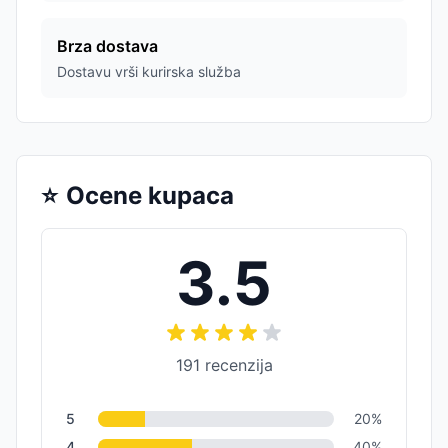
Brza dostava
Dostavu vrši kurirska služba
⭐
Ocene kupaca
3.5
191
recenzija
5
20
%
4
40
%