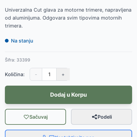
Univerzalna Cut glava za motorne trimere, napravljena
od aluminijuma. Odgovara svim tipovima motornih
trimera.
Na stanju
Šifra:
33399
Količina:
-
+
Dodaj u Korpu
Sačuvaj
Podeli