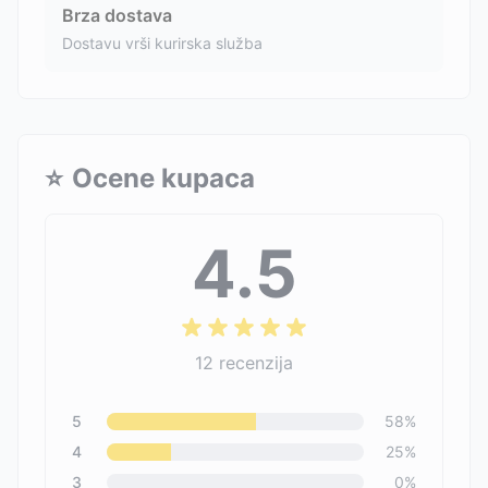
Brza dostava
Dostavu vrši kurirska služba
⭐
Ocene kupaca
4.5
12
recenzija
5
58
%
4
25
%
3
0
%