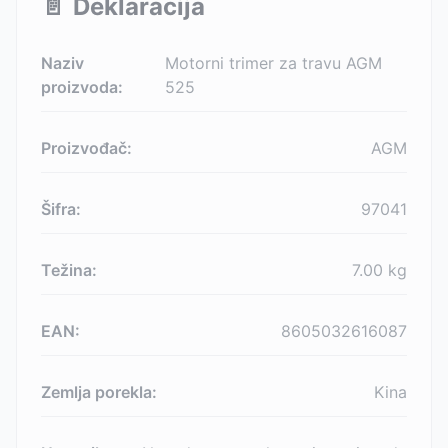
📄
Deklaracija
Naziv
Motorni trimer za travu AGM
proizvoda:
525
Proizvođač:
AGM
Šifra:
97041
Težina:
7.00
kg
EAN:
8605032616087
Zemlja porekla:
Kina