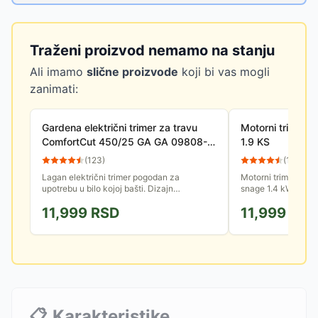
Traženi proizvod nemamo na stanju
Ali imamo
slične proizvode
koji bi vas mogli
zanimati:
Gardena električni trimer za travu
Motorni trimer 
ComfortCut 450/25 GA GA 09808-
1.9 KS
20
(
123
)
(
15
)
Lagan električni trimer pogodan za
Motorni trimer za 
upotrebu u bilo kojoj bašti. Dizajn
snage 1.4 kW. Radni
obezbeđuje lako rukovanje pomoću dve
je 43cm, dok je za
11,999
RSD
11,999
RS
drške. Idealan za redovno održavanje...
Pogodan je za održ
📋
Karakteristike