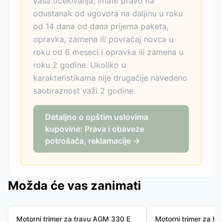
vaša očekivanja, imate pravo na
odustanak od ugovora na daljinu u roku
od 14 dana od dana prijema paketa,
opravka, zamena ili povraćaj novca u
roku od 6 meseci i opravka ili zamena u
roku 2 godine. Ukoliko u
karakteristikama nije drugačije navedeno
saobraznost važi 2 godine.
Detaljno o opštim uslovima
kupovine: Prava i obaveze
potrošača, reklamacije →
Možda će vas zanimati
Motorni trimer za travu AGM 330 E
Motorni trimer za tr