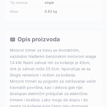
Tip remena
single
Masa
6.83 kg
📖
Opis proizvoda
Motorni trimer za travu sa dvotaktnim,
vazdušno hlađenim benzinskim motorom snage
1.4 kW. Radni zahvat niti za košenje je 43cm,
dok je zahvat nože 25.5cm. Isporučuje se sa
Single remenom i nožem za košenje.
Motorni trimeri su pogodni za održavanje većih
travnatih površina, kao i delova gde nije
dostupan električni priključak za električne
trimere i kosilice. Lako mogu da dopru i do
mesta za košenje koja često nisu dostupna