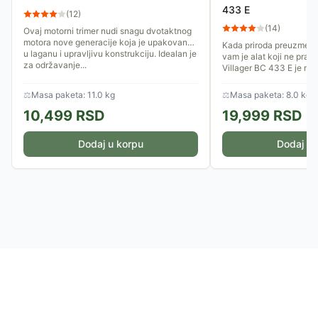
433 E
(
12
)
(
14
)
Ovaj motorni trimer nudi snagu dvotaktnog
motora nove generacije koja je upakovana
Kada priroda preuzme ini
u laganu i upravljivu konstrukciju. Idealan je
vam je alat koji ne prav
za održavanje...
Villager BC 433 E je mo
dizajniran za korisnike...
⚖
Masa paketa: 11.0 kg
⚖
Masa paketa: 8.0 kg
10,499
RSD
19,999
RSD
Dodaj u korpu
Dodaj u 