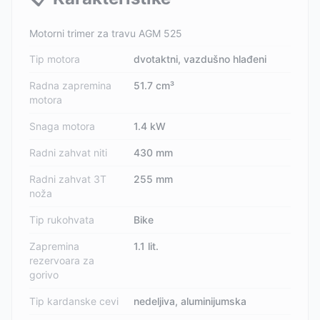
Motorni trimer za travu AGM 525
Tip motora
dvotaktni, vazdušno hlađeni
Radna zapremina
51.7 cm³
motora
Snaga motora
1.4 kW
Radni zahvat niti
430 mm
Radni zahvat 3T
255 mm
noža
Tip rukohvata
Bike
Zapremina
1.1 lit.
rezervoara za
gorivo
Tip kardanske cevi
nedeljiva, aluminijumska