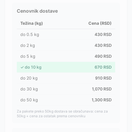
Cenovnik dostave
Težina (kg)
Cena (RSD)
do
0.5
kg
430
RSD
do
2
kg
430
RSD
do
5
kg
490
RSD
✓
do
10
kg
670
RSD
do
20
kg
910
RSD
do
30
kg
1,070
RSD
do
50
kg
1,300
RSD
Za pakete preko 50kg dostava se obračunava: cena za
50kg + cena za ostatak prema cenovniku