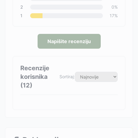
2
0
%
1
17
%
Napišite recenziju
Recenzije
korisnika
Sortiraj:
(
12
)