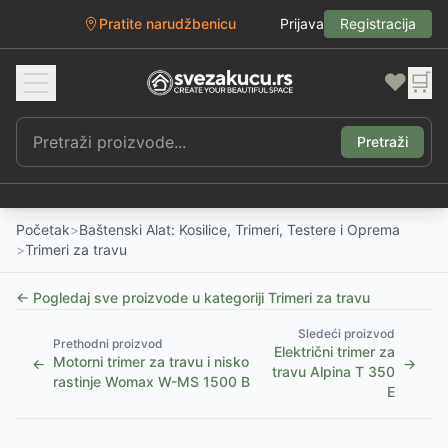
Pratite narudžbenicu
Prijava
Registracija
❤️
🛒
Pretraži
Početak
>
Baštenski Alat: Kosilice, Trimeri, Testere i Oprema
>
Trimeri za travu
← Pogledaj sve proizvode u kategoriji
Trimeri za travu
Sledeći proizvod
Prethodni proizvod
Električni trimer za
Motorni trimer za travu i nisko
←
→
travu Alpina T 350
rastinje Womax W-MS 1500 B
E