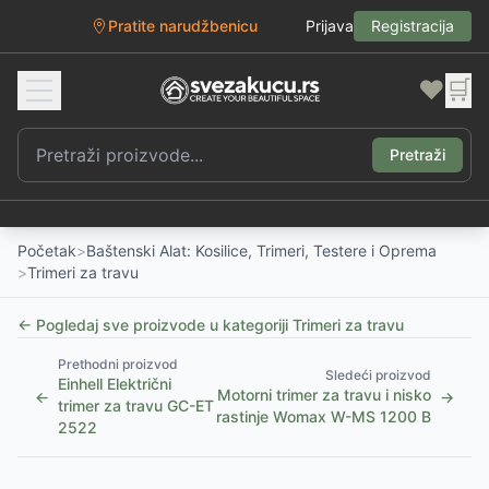
Pratite narudžbenicu
Prijava
Registracija
❤️
🛒
Pretraži
Početak
>
Baštenski Alat: Kosilice, Trimeri, Testere i Oprema
>
Trimeri za travu
← Pogledaj sve proizvode u kategoriji
Trimeri za travu
Prethodni proizvod
Sledeći proizvod
Einhell Električni
Motorni trimer za travu i nisko
←
→
trimer za travu GC-ET
rastinje Womax W-MS 1200 B
2522