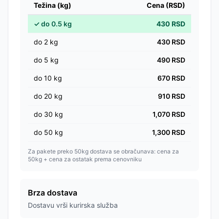
Težina (kg)
Cena (RSD)
✓
do
0.5
kg
430
RSD
do
2
kg
430
RSD
do
5
kg
490
RSD
do
10
kg
670
RSD
do
20
kg
910
RSD
do
30
kg
1,070
RSD
do
50
kg
1,300
RSD
Za pakete preko 50kg dostava se obračunava: cena za
50kg + cena za ostatak prema cenovniku
Brza dostava
Dostavu vrši kurirska služba