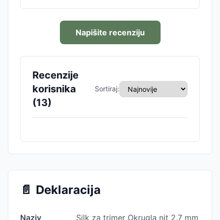
Napišite recenziju
Recenzije
korisnika
Sortiraj:
(
13
)
📄
Deklaracija
Naziv
Silk za trimer Okrugla nit 2.7 mm