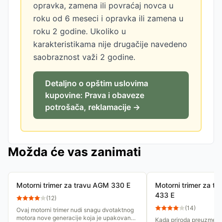
opravka, zamena ili povraćaj novca u
roku od 6 meseci i opravka ili zamena u
roku 2 godine. Ukoliko u
karakteristikama nije drugačije navedeno
saobraznost važi 2 godine.
Detaljno o opštim uslovima
kupovine: Prava i obaveze
potrošača, reklamacije →
Možda će vas zanimati
Motorni trimer za travu AGM 330 E
Motorni trimer za tr
433 E
(
12
)
(
14
)
Ovaj motorni trimer nudi snagu dvotaktnog
motora nove generacije koja je upakovana
Kada priroda preuzme ini