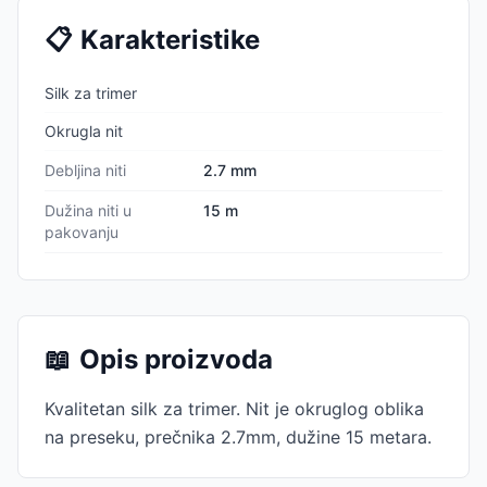
📋
Karakteristike
Silk za trimer
Okrugla nit
Debljina niti
2.7 mm
Dužina niti u
15 m
pakovanju
📖
Opis proizvoda
Kvalitetan silk za trimer. Nit je okruglog oblika
na preseku, prečnika 2.7mm, dužine 15 metara.