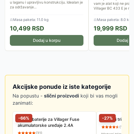
u laganu i upravljivu konstrukciju. Idealan je
vam je alat koji ne prav
za održavanje...
Villager BC 433 E je mo
dizajniran za korisnike...
⚖
Masa paketa: 11.0 kg
⚖
Masa paketa: 8.0 kg
10,499
RSD
19,999
RSD
Dodaj u korpu
Dodaj u 
Akcijske ponude iz iste kategorije
Na popustu -
slični proizvodi
koji bi vas mogli
zanimati:
-
66
%
-
27
%
Punjač baterije za Villager Fuse
Motorni trimer 
akumulatorske uređaje 2.4A
(
13
)
(
31
)