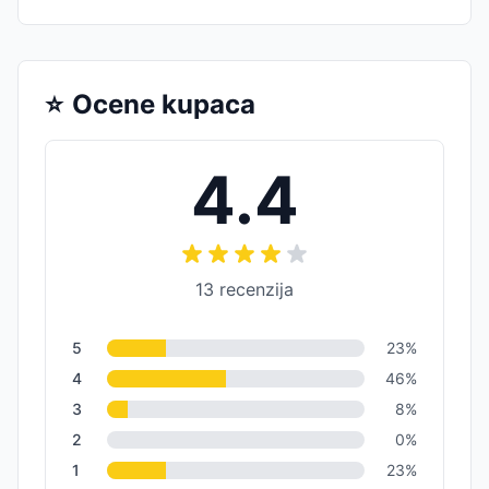
⭐
Ocene kupaca
4.4
13
recenzija
5
23
%
4
46
%
3
8
%
2
0
%
1
23
%