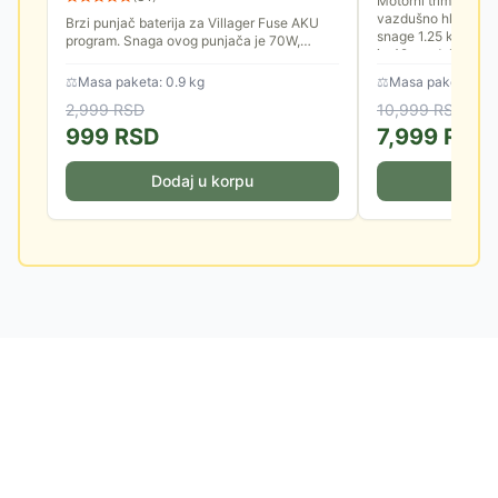
Motorni trimer za t
vazdušno hlađenim
Brzi punjač baterija za Villager Fuse AKU
snage 1.25 kW. Radn
program. Snaga ovog punjača je 70W,
je 42cm, dok je zah
priključuje se na standardnu električnu
mrežu. Izlazna struja: 18V,...
⚖
Masa paketa: 0.9 kg
⚖
Masa paketa: 8.0
2,999
RSD
10,999
RSD
999
RSD
7,999
RSD
Dodaj u korpu
Doda