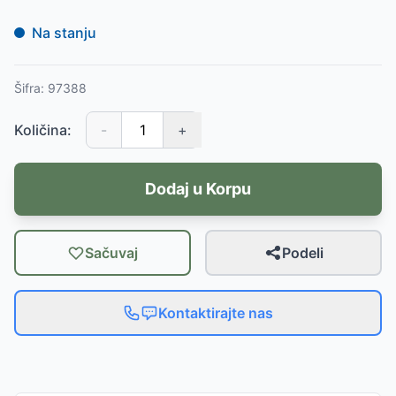
Na stanju
Šifra:
97388
Količina:
-
+
Dodaj u Korpu
Sačuvaj
Podeli
Kontaktirajte nas