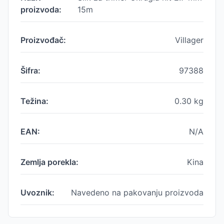
proizvoda:
15m
Proizvođač:
Villager
Šifra:
97388
Težina:
0.30
kg
EAN:
N/A
Zemlja porekla:
Kina
Uvoznik:
Navedeno na pakovanju proizvoda