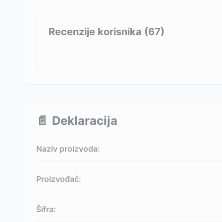
Recenzije korisnika (
67
)
📄
Deklaracija
Naziv proizvoda:
Proizvođač:
Šifra: