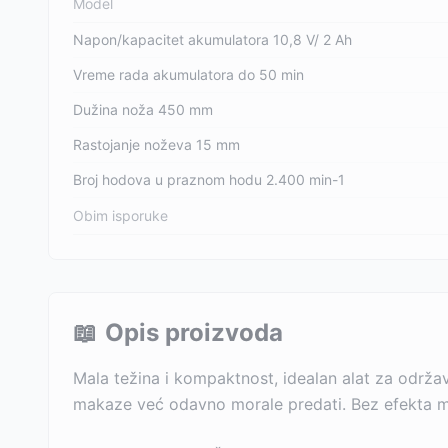
Model
Napon/kapacitet akumulatora 10,8 V/ 2 Ah
Vreme rada akumulatora do 50 min
Dužina noža 450 mm
Rastojanje noževa 15 mm
Broj hodova u praznom hodu 2.400 min-1
Obim isporuke
📖
Opis proizvoda
Mala težina i kompaktnost, idealan alat za održ
makaze već odavno morale predati. Bez efekta mem