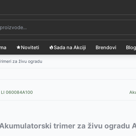
ama
Noviteti
Sada na Akciji
Brendovi
Blo
rimeri za živu ogradu
0 LI 060084A100
Aku
trimer za ogradu 20V (sa baterijom i punjačem)
vode:
Akumulatorski trimer za živu ograd
-
14499
R
vu IE-CST-26B
B
-
15999
RSD
-
3690
RSD