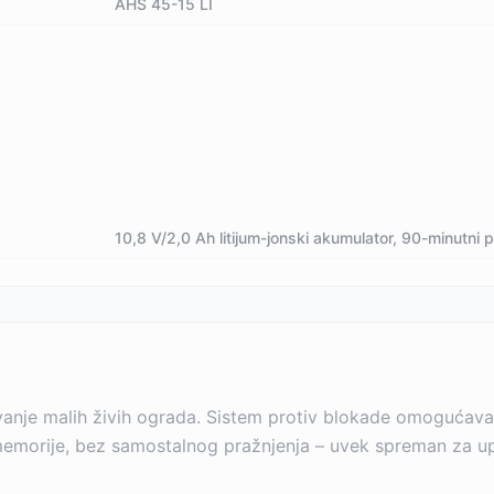
AHS 45-15 LI
10,8 V/2,0 Ah litijum-jonski akumulator, 90-minutni
avanje malih živih ograda. Sistem protiv blokade omogućav
orije, bez samostalnog pražnjenja – uvek spreman za upotr