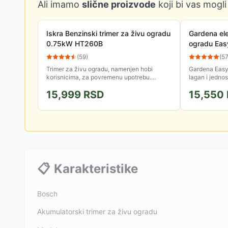
Ali imamo
slične proizvode
koji bi vas mogli
Iskra Benzinski trimer za živu ogradu
Gardena ele
0.75kW HT260B
ogradu Ea
(
59
)
(
5
Trimer za živu ogradu, namenjen hobi
Gardena EasyC
korisnicima, za povremenu upotrebu.
lagan i jedno
Omogućava brzo i lako održavanje i
za manje ogr
15,999
RSD
15,550
oblikovanje žive ograde.
osigurava vrlo
📋
Karakteristike
Bosch
Akumulatorski trimer za živu ogradu