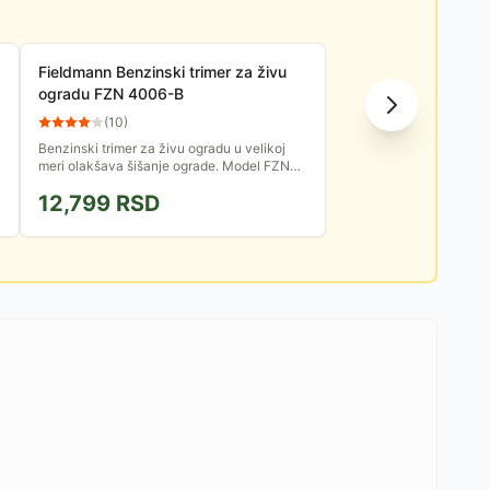
Fieldmann Benzinski trimer za živu
ogradu FZN 4006-B
(
10
)
Benzinski trimer za živu ogradu u velikoj
meri olakšava šišanje ograde. Model FZN
4006-B pokreće 2-taktni motor od 750W,
12,799
RSD
dužina rezne šipke je 510...