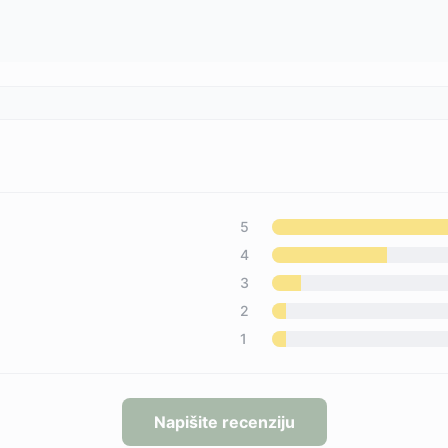
5
4
3
2
1
Napišite recenziju