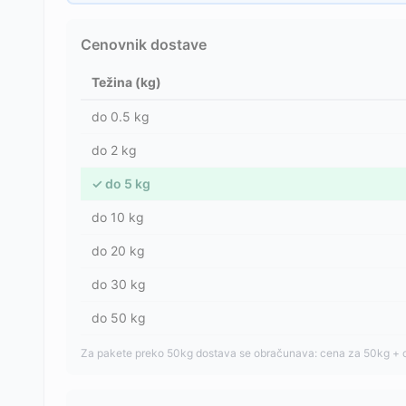
Cenovnik dostave
Težina (kg)
do
0.5
kg
do
2
kg
✓
do
5
kg
do
10
kg
do
20
kg
do
30
kg
do
50
kg
Za pakete preko 50kg dostava se obračunava: cena za 50kg + 