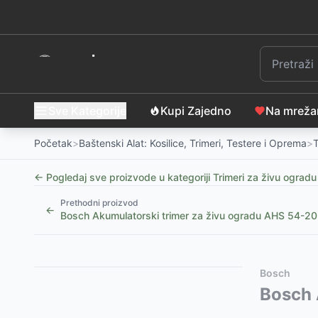
Sve Kategorije
Kupi Zajedno
Na mrež
Početak
>
Baštenski Alat: Kosilice, Trimeri, Testere i Oprema
>
T
← Pogledaj sve proizvode u kategoriji
Trimeri za živu ogradu
Prethodni proizvod
←
Bosch Akumulatorski trimer za živu ogradu AHS 54-2
Slični proizvodi
Alternative za rasprodati proizvod
Bosch
FIELDMANN FZN 70405-0 Akumulatorski teleskopski 
Ovaj proizvod nije dostupan, pogledajte slične proiz
Bosch 
Iskra Ero Akumulatorski trimer za živu ogradu i tra
Iskra Benzinski trimer za živu ogradu 0.75kW HT260