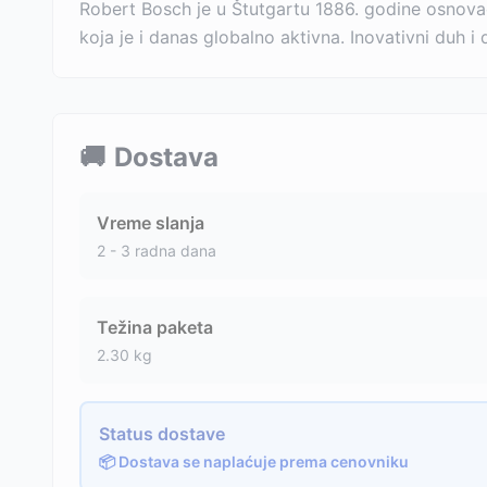
Robert Bosch je u Štutgartu 1886. godine osnova
koja je i danas globalno aktivna. Inovativni duh 
🚚
Dostava
Vreme slanja
2 - 3 radna dana
Težina paketa
2.30
kg
Status dostave
📦 Dostava se naplaćuje prema cenovniku