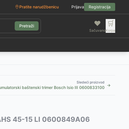
Pratite narudžbenicu
Prijava
Registracija
❤️
🛒
Pretraži
Sačuvano
Korpa
g
Sledeći proizvod
→
mulatorski baštenski trimer Bosch Isio III 0600833100
u AHS 45-15 LI 0600849A06
SD