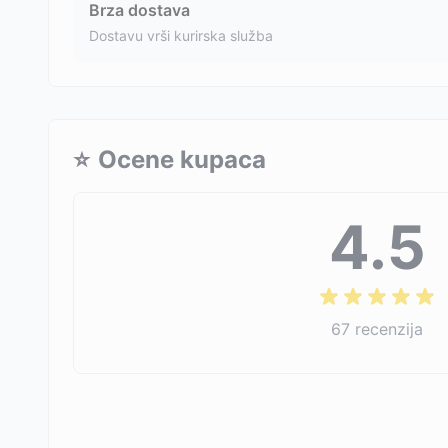
Brza dostava
Dostavu vrši kurirska služba
⭐
Ocene kupaca
4.5
67
recenzija