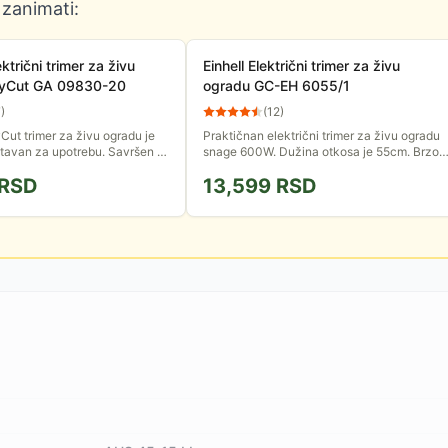
 zanimati:
ktrični trimer za živu
Einhell Električni trimer za živu
syCut GA 09830-20
ogradu GC-EH 6055/1
7
)
(
12
)
ut trimer za živu ogradu je
Praktičnan električni trimer za živu ogradu
stavan za upotrebu. Savršen je
snage 600W. Dužina otkosa je 55cm. Brzo i
ade. Kompaktan dizajn
precizno oblikujte svoju živu ogradu.
RSD
13,599
RSD
 precizno...