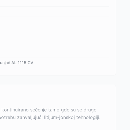
 punjač AL 1115 CV
a kontinuirano sečenje tamo gde su se druge
ebu zahvaljujući litijum-jonskoj tehnologiji.