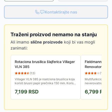
Kontaktirajte nas
Traženi proizvod nemamo na stanju
Ali imamo
slične proizvode
koji bi vas mogli
zanimati:
Rotaciona brusilica šlajferica Villager
Fieldmann Multif
VLN 385
Renovator FDB 
(
13
)
(
12
)
Villager VLN 385 je roatciona brusilica koja
Multifunkcionalni al
koristi brusni papir prečnika 150 mm. Koristi
neverovatnom razno
se u obradi drveta u cilju dobijanja idealno
Snažni motor od 3
7,199
RSD
6,799
RSD
ravnih...
kontrole brzine mož