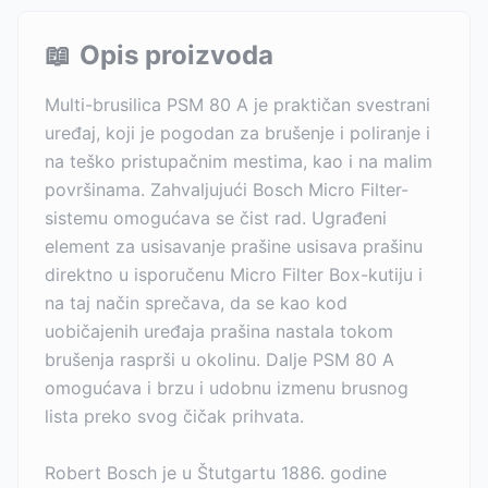
📖
Opis proizvoda
Multi-brusilica PSM 80 A je praktičan svestrani
uređaj, koji je pogodan za brušenje i poliranje i
na teško pristupačnim mestima, kao i na malim
površinama. Zahvaljujući Bosch Micro Filter-
sistemu omogućava se čist rad. Ugrađeni
element za usisavanje prašine usisava prašinu
direktno u isporučenu Micro Filter Box-kutiju i
na taj način sprečava, da se kao kod
uobičajenih uređaja prašina nastala tokom
brušenja rasprši u okolinu. Dalje PSM 80 A
omogućava i brzu i udobnu izmenu brusnog
lista preko svog čičak prihvata.
Robert Bosch je u Štutgartu 1886. godine