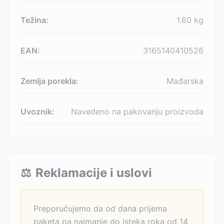
Težina:
1.60
kg
EAN:
3165140410526
Zemlja porekla:
Mađarska
Uvoznik:
Navedeno na pakovanju proizvoda
⚖️
Reklamacije i uslovi
Preporučujemo da od dana prijema
paketa pa najmanje do isteka roka od 14