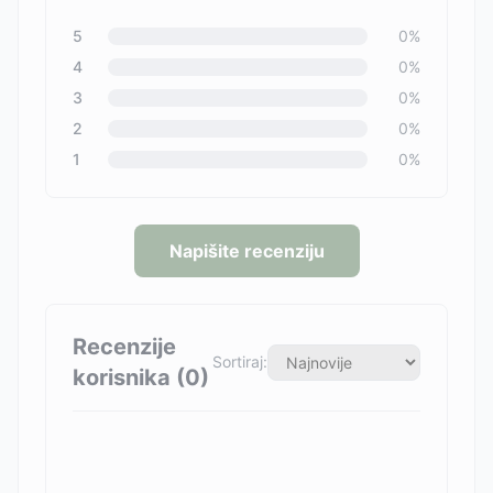
5
0
%
4
0
%
3
0
%
2
0
%
1
0
%
Napišite recenziju
Recenzije
Sortiraj:
korisnika (
0
)