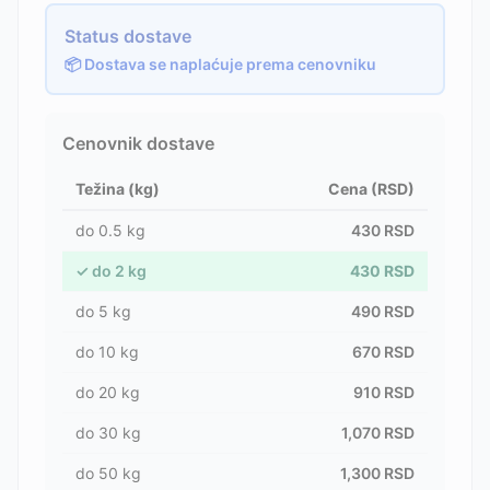
Status dostave
📦 Dostava se naplaćuje prema cenovniku
Cenovnik dostave
Težina (kg)
Cena (RSD)
do
0.5
kg
430
RSD
✓
do
2
kg
430
RSD
do
5
kg
490
RSD
do
10
kg
670
RSD
do
20
kg
910
RSD
do
30
kg
1,070
RSD
do
50
kg
1,300
RSD