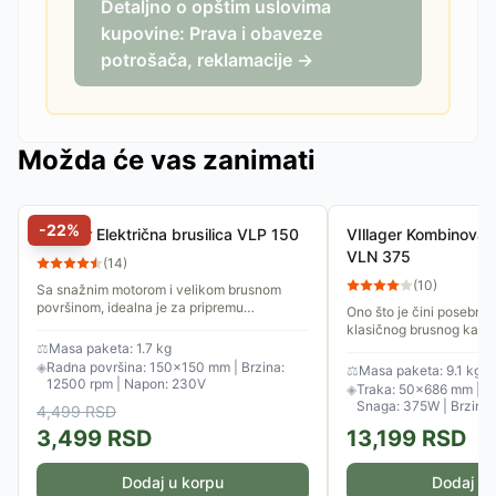
Detaljno o opštim uslovima
kupovine: Prava i obaveze
potrošača, reklamacije →
Možda će vas zanimati
-
22
%
VIllager Električna brusilica VLP 150
VIllager Kombinovana
VLN 375
(
14
)
(
10
)
Sa snažnim motorom i velikom brusnom
površinom, idealna je za pripremu
Ono što je čini posebno
nameštaja, vrata i drugih velikih površina za
klasičnog brusnog kamen
farbanje ili lakiranje,...
Ima ugrađenu LED lampu
⚖
Masa paketa: 1.7 kg
vratu i uveličavajuće sta
◈
Radna površina: 150×150 mm | Brzina:
⚖
Masa paketa: 9.1 kg
12500 rpm | Napon: 230V
◈
Traka: 50×686 mm | Di
Snaga: 375W | Brzina:
4,499
RSD
3,499
RSD
13,199
RSD
Dodaj u korpu
Dodaj u 