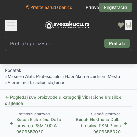
Pratite narudžbenicu
Prijava
Registracija
❤️
🛒
Pretraži
Početak
>
Mašine i Alati: Profesionalni i Hobi Alat na Jednom Mestu
>
Vibracione brusilice šlajferice
← Pogledaj sve proizvode u kategoriji
Vibracione brusilice
šlajferice
Prethodni proizvod
Sledeći proizvod
Bosch Električna Delta
Bosch Električna Delta
←
→
brusilica PSM 100 A
brusilica PSM Primo
06033B7020
06033B8020