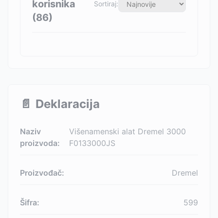
korisnika
Sortiraj:
(
86
)
📄
Deklaracija
Naziv
Višenamenski alat Dremel 3000
proizvoda:
F0133000JS
Proizvođač:
Dremel
Šifra:
599