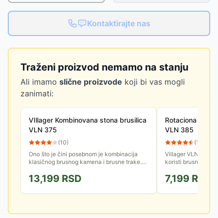
Kontaktirajte nas
Traženi proizvod nemamo na stanju
Ali imamo
slične proizvode
koji bi vas mogli
zanimati:
VIllager Kombinovana stona brusilica
Rotaciona brusili
VLN 375
VLN 385
(
10
)
(
13
)
Ono što je čini posebnom je kombinacija
Villager VLN 385 je
klasičnog brusnog kamena i brusne trake.
koristi brusni papir
Ima ugrađenu LED lampu na fleksibilnom
se u obradi drveta u
13,199
RSD
7,199
RSD
vratu i uveličavajuće staklo...
ravnih...