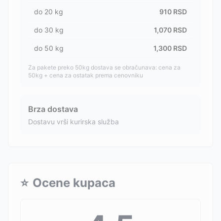
do
20
kg
910
RSD
do
30
kg
1,070
RSD
do
50
kg
1,300
RSD
Za pakete preko 50kg dostava se obračunava: cena za
50kg + cena za ostatak prema cenovniku
Brza dostava
Dostavu vrši kurirska služba
⭐
Ocene kupaca