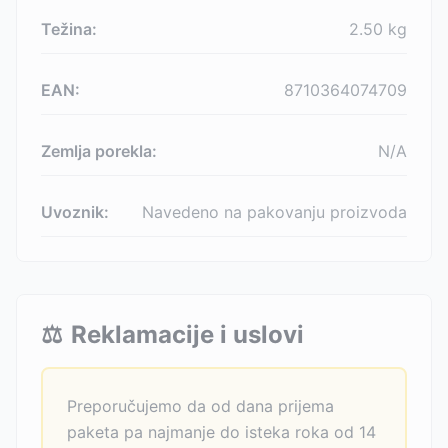
Težina:
2.50
kg
EAN:
8710364074709
Zemlja porekla:
N/A
Uvoznik:
Navedeno na pakovanju proizvoda
⚖️
Reklamacije i uslovi
Preporučujemo da od dana prijema
paketa pa najmanje do isteka roka od 14