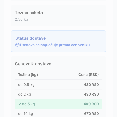
Težina paketa
2.50
kg
Status dostave
📦 Dostava se naplaćuje prema cenovniku
Cenovnik dostave
Težina (kg)
Cena (RSD)
do
0.5
kg
430
RSD
do
2
kg
430
RSD
✓
do
5
kg
490
RSD
do
10
kg
670
RSD