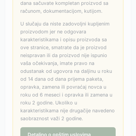
dana sačuvate kompletan proizvod sa
računom, dokumentacijom, kutijom.
U slučaju da niste zadovoljni kupljenim
proizvodom jer ne odgovara
karakteristikama i opisu proizvoda sa
ove stranice, smatrate da je proizvod
neispravan ili da proizvod nije ispunio
vaša očekivanja, imate pravo na
odustanak od ugovora na daljinu u roku
od 14 dana od dana prijema paketa,
opravka, zamena ili povraćaj novca u
roku od 6 meseci i opravka ili zamena u
roku 2 godine. Ukoliko u
karakteristikama nije drugačije navedeno
saobraznost važi 2 godine.
Detaljno o opštim uslovima