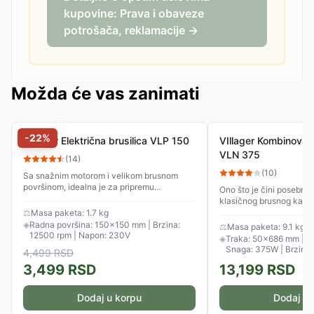
kupovine: Prava i obaveze
potrošača, reklamacije →
Možda će vas zanimati
-
22
%
VIllager Električna brusilica VLP 150
VIllager Kombinovana
VLN 375
(
14
)
(
10
)
Sa snažnim motorom i velikom brusnom
površinom, idealna je za pripremu
Ono što je čini posebno
nameštaja, vrata i drugih velikih površina za
klasičnog brusnog kamen
farbanje ili lakiranje,...
Ima ugrađenu LED lampu
⚖
Masa paketa: 1.7 kg
vratu i uveličavajuće sta
◈
Radna površina: 150×150 mm | Brzina:
⚖
Masa paketa: 9.1 kg
12500 rpm | Napon: 230V
◈
Traka: 50×686 mm | Di
Snaga: 375W | Brzina:
4,499
RSD
3,499
RSD
13,199
RSD
Dodaj u korpu
Dodaj u 