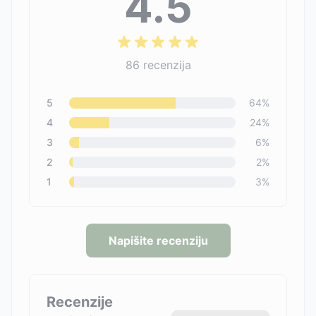
4.5
86
recenzija
5
64
%
4
24
%
3
6
%
2
2
%
1
3
%
Napišite recenziju
Recenzije