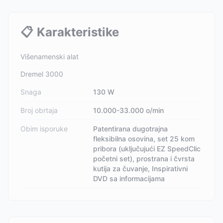
📋
Karakteristike
Višenamenski alat
Dremel 3000
Snaga
130 W
Broj obrtaja
10.000-33.000 o/min
Obim isporuke
Patentirana dugotrajna
fleksibilna osovina, set 25 kom
pribora (uključujući EZ SpeedClic
početni set), prostrana i čvrsta
kutija za čuvanje, Inspirativni
DVD sa informacijama