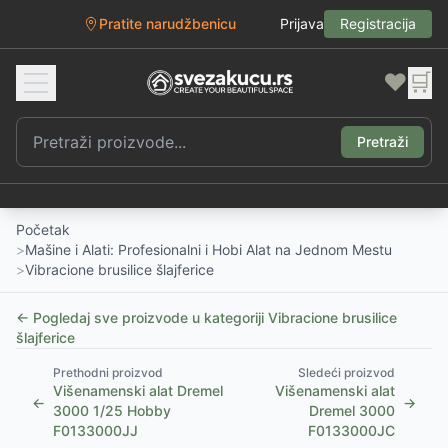
Pratite narudžbenicu
Prijava
Registracija
❤️
🛒
Pretraži
Početak
>
Mašine i Alati: Profesionalni i Hobi Alat na Jednom Mestu
>
Vibracione brusilice šlajferice
← Pogledaj sve proizvode u kategoriji
Vibracione brusilice
šlajferice
Prethodni proizvod
Sledeći proizvod
Višenamenski alat Dremel
Višenamenski alat
←
→
3000 1/25 Hobby
Dremel 3000
F0133000JJ
F0133000JC