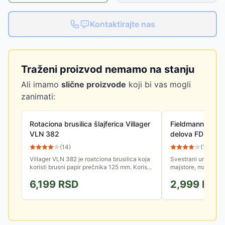
Kontaktirajte nas
Traženi proizvod nemamo na stanju
Ali imamo
slične proizvode
koji bi vas mogli
zanimati:
Rotaciona brusilica šlajferica Villager
Fieldmann Mini b
VLN 382
delova FDMB 2
(
14
)
(
15
)
Villager VLN 382 je roatciona brusilica koja
Svestrani univerzal
koristi brusni papir prečnika 125 mm. Koristi
majstore, male zanat
se u obradi drveta u cilju dobijanja idealno
brusilica sa snago
6,199
RSD
2,999
RSD
ravnih...
kontinuiranom kontr