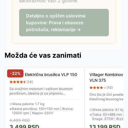
saobraznost važi 2 godine.
Detaljno o opštim uslovima
kupovine: Prava i obaveze
potrošača, reklamacije →
Možda će vas zanimati
-
22
%
VIllager Električna brusilica VLP 150
VIllager Kombinovana
VLN 375
(
14
)
(
10
)
Sa snažnim motorom i velikom brusnom
površinom, idealna je za pripremu
Ono što je čini posebno
nameštaja, vrata i drugih velikih površina za
klasičnog brusnog kamen
farbanje ili lakiranje,...
Ima ugrađenu LED lampu
⚖
Masa paketa: 1.7 kg
vratu i uveličavajuće sta
◈
Radna površina: 150×150 mm | Brzina:
⚖
Masa paketa: 9.1 kg
12500 rpm | Napon: 230V
◈
Traka: 50×686 mm | Di
Snaga: 375W | Brzina:
4,499
RSD
3,499
RSD
13,199
RSD