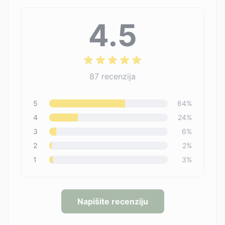
4.5
87
recenzija
5
64
%
4
24
%
3
6
%
2
2
%
1
3
%
Napišite recenziju