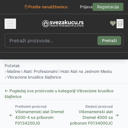
Pratite narudžbenicu
Prijava
Registracija
❤️
🛒
Pretraži
Početak
>
Mašine i Alati: Profesionalni i Hobi Alat na Jednom Mestu
>
Vibracione brusilice šlajferice
← Pogledaj sve proizvode u kategoriji
Vibracione brusilice
šlajferice
Prethodni proizvod
Sledeći proizvod
Višenamenski alat Dremel
Višenamenski alat
←
→
4200-4 sa priborom
Dremel 4000 sa
F0134200JG
priborom F0134000JC