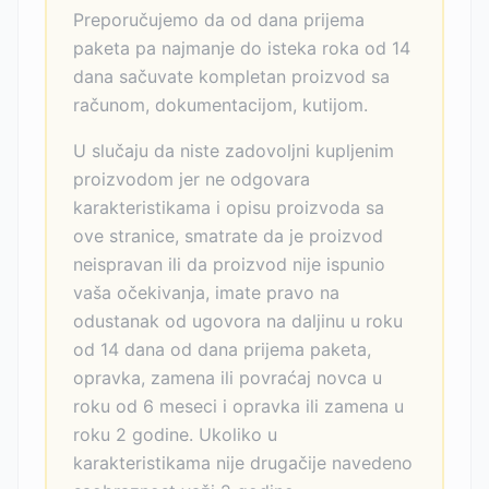
Preporučujemo da od dana prijema
paketa pa najmanje do isteka roka od 14
dana sačuvate kompletan proizvod sa
računom, dokumentacijom, kutijom.
U slučaju da niste zadovoljni kupljenim
proizvodom jer ne odgovara
karakteristikama i opisu proizvoda sa
ove stranice, smatrate da je proizvod
neispravan ili da proizvod nije ispunio
vaša očekivanja, imate pravo na
odustanak od ugovora na daljinu u roku
od 14 dana od dana prijema paketa,
opravka, zamena ili povraćaj novca u
roku od 6 meseci i opravka ili zamena u
roku 2 godine. Ukoliko u
karakteristikama nije drugačije navedeno