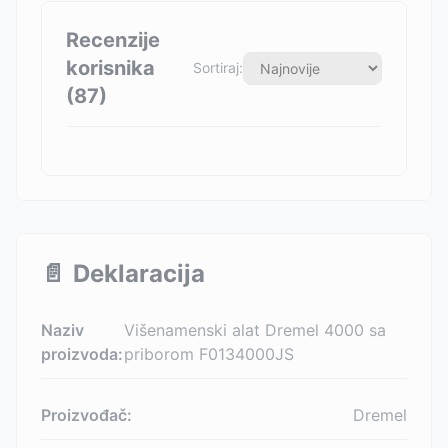
Recenzije
korisnika
Sortiraj:
(
87
)
📄
Deklaracija
Naziv
Višenamenski alat Dremel 4000 sa
proizvoda:
priborom F0134000JS
Proizvođač:
Dremel