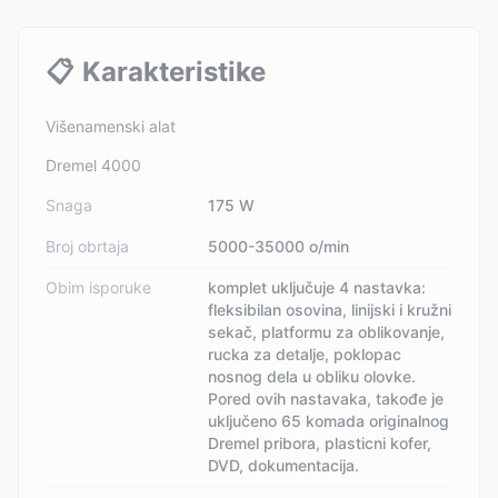
📋
Karakteristike
Višenamenski alat
Dremel 4000
Snaga
175 W
Broj obrtaja
5000-35000 o/min
Obim isporuke
komplet uključuje 4 nastavka:
fleksibilan osovina, linijski i kružni
sekač, platformu za oblikovanje,
rucka za detalje, poklopac
nosnog dela u obliku olovke.
Pored ovih nastavaka, takođe je
uključeno 65 komada originalnog
Dremel pribora, plasticni kofer,
DVD, dokumentacija.