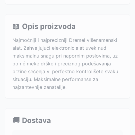
📖
Opis proizvoda
Najmoćniji i najprecizniji Dremel višenamenski
alat. Zahvaljujući elektronicialat uvek nudi
maksimalnu snagu pri napornim poslovima, uz
pomć meke drške i preciznog podešavanja
brzine sečenja vi perfektno kontrolišete svaku
situaciju. Maksimalne performanse za
najzahtevnije zanatalije.
🚚
Dostava