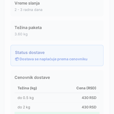
Vreme slanja
2 - 3 radna dana
Težina paketa
3.60
kg
Status dostave
📦 Dostava se naplaćuje prema cenovniku
Cenovnik dostave
Težina (kg)
Cena (RSD)
do
0.5
kg
430
RSD
do
2
kg
430
RSD