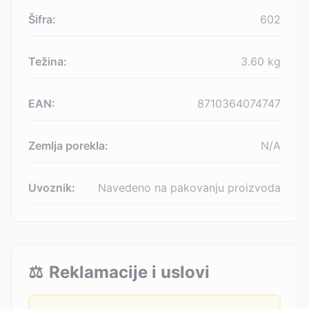
Šifra:
602
Težina:
3.60
kg
EAN:
8710364074747
Zemlja porekla:
N/A
Uvoznik:
Navedeno na pakovanju proizvoda
⚖️
Reklamacije i uslovi