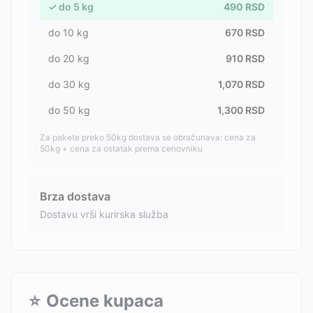
✓
do
5
kg
490
RSD
do
10
kg
670
RSD
do
20
kg
910
RSD
do
30
kg
1,070
RSD
do
50
kg
1,300
RSD
Za pakete preko 50kg dostava se obračunava: cena za
50kg + cena za ostatak prema cenovniku
Brza dostava
Dostavu vrši kurirska služba
⭐
Ocene kupaca