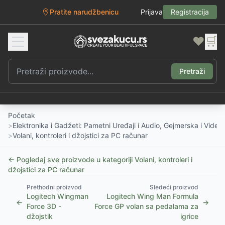
Pratite narudžbenicu
Prijava
Registracija
❤️
🛒
Pretraži
Početak
>
Elektronika i Gadžeti: Pametni Uređaji i Audio, Gejmerska i Vide
>
Volani, kontroleri i džojstici za PC računar
← Pogledaj sve proizvode u kategoriji
Volani, kontroleri i
džojstici za PC računar
Prethodni proizvod
Sledeći proizvod
Logitech Wingman
Logitech Wing Man Formula
←
→
Force 3D -
Force GP volan sa pedalama za
džojstik
igrice