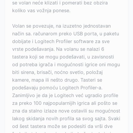
se volan neće klizati i pomerati bez obzira
koliko vas vožnja ponese.
Volan se povezuje, na izuzetno jednostavan
način sa. računarom preko USB porta, u paketu
dobijate i Logitech Profiler software za sve
vrste podešavanja. Na volanu se nalazi 6
tastera koji se mogu podešavati, u zavisnosti
od potreba igrača i mogućnosti igrice oni mogu
biti sirena, brisači, noćno svetlo, položaj
kamere, mapa ili nešto drugo. Tasteri se
podešavaju pomoću Logitech Profiler-a.
Zanimljivo je da je Logitech već ugradio profile
za preko 100 najpopularnijih igrica ali pošto se
zna da stalno izlaze nove ostavili su mogućnost
lakog skidanja novih profila sa svog sajta. Svaki
od šest tastera može se podesiti da vrši dve