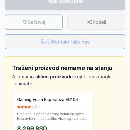
Nije Dostupno
Sačuvaj
Podeli
Kontaktirajte nas
Traženi proizvod nemamo na stanju
Ali imamo
slične proizvode
koji bi vas mogli
zanimati:
Gaming volan Esperanza EG104
(
15
)
Precizan i udoban gaming volan za igrice.
Napravljen je od plastike visokog kvaliteta.
Stvara prijatan osećaj tokom vožnje uz
8,299
RSD
snažnu vibraciju i...