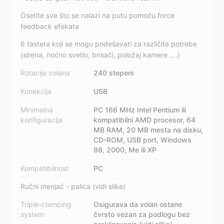
Osetite sve što se nalazi na putu pomoću force
feedback efekata
6 tastera koji se mogu podešavati za različite potrebe
(sirena, noćno svetlo, brisači, položaj kamere ....)
Rotacija volana
240 stepeni
Konekcija
USB
Minimalna
PC 166 MHz Intel Pentium ili
konfiguracija
kompatibilni AMD procesor, 64
MB RAM, 20 MB mesta na disku,
CD-ROM, USB port, Windows
98, 2000, Me ili XP
Kompatibilnost
PC
Ručni menjač - palica (vidi slike)
Triple-clamping
Osigurava da volan ostane
system
čvrsto vezan za podlogu bez