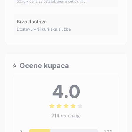
50kg + cena za ostatak prema cenovniku
Brza dostava
Dostavu vrši kurirska služba
⭐
Ocene kupaca
4.0
214
recenzija
5
30
%