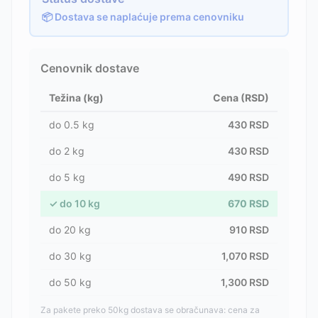
📦 Dostava se naplaćuje prema cenovniku
Cenovnik dostave
Težina (kg)
Cena (RSD)
do
0.5
kg
430
RSD
do
2
kg
430
RSD
do
5
kg
490
RSD
✓
do
10
kg
670
RSD
do
20
kg
910
RSD
do
30
kg
1,070
RSD
do
50
kg
1,300
RSD
Za pakete preko 50kg dostava se obračunava: cena za