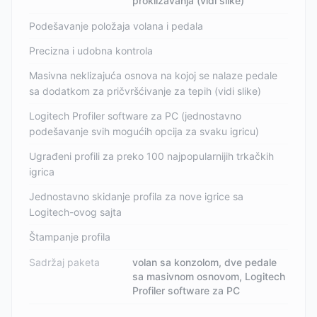
proklizavanja (vidi slike)
Podešavanje položaja volana i pedala
Precizna i udobna kontrola
Masivna neklizajuća osnova na kojoj se nalaze pedale
sa dodatkom za pričvršćivanje za tepih (vidi slike)
Logitech Profiler software za PC (jednostavno
podešavanje svih mogućih opcija za svaku igricu)
Ugrađeni profili za preko 100 najpopularnijih trkačkih
igrica
Jednostavno skidanje profila za nove igrice sa
Logitech-ovog sajta
Štampanje profila
Sadržaj paketa
volan sa konzolom, dve pedale
sa masivnom osnovom, Logitech
Profiler software za PC