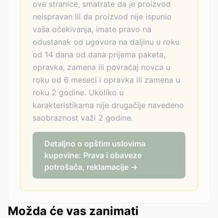
ove stranice, smatrate da je proizvod
neispravan ili da proizvod nije ispunio
vaša očekivanja, imate pravo na
odustanak od ugovora na daljinu u roku
od 14 dana od dana prijema paketa,
opravka, zamena ili povraćaj novca u
roku od 6 meseci i opravka ili zamena u
roku 2 godine. Ukoliko u
karakteristikama nije drugačije navedeno
saobraznost važi 2 godine.
Detaljno o opštim uslovima
kupovine: Prava i obaveze
potrošača, reklamacije →
Možda će vas zanimati