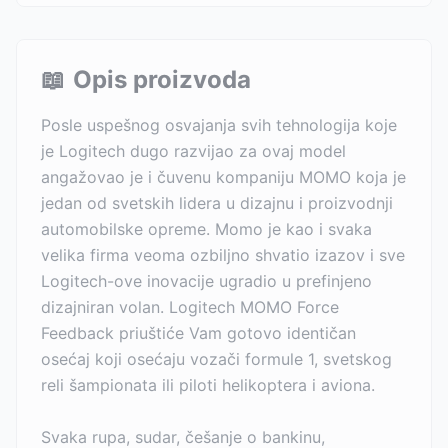
📖
Opis proizvoda
Posle uspešnog osvajanja svih tehnologija koje
je Logitech dugo razvijao za ovaj model
angažovao je i čuvenu kompaniju MOMO koja je
jedan od svetskih lidera u dizajnu i proizvodnji
automobilske opreme. Momo je kao i svaka
velika firma veoma ozbiljno shvatio izazov i sve
Logitech-ove inovacije ugradio u prefinjeno
dizajniran volan. Logitech MOMO Force
Feedback priuštiće Vam gotovo identičan
osećaj koji osećaju vozači formule 1, svetskog
reli šampionata ili piloti helikoptera i aviona.
Svaka rupa, sudar, češanje o bankinu,