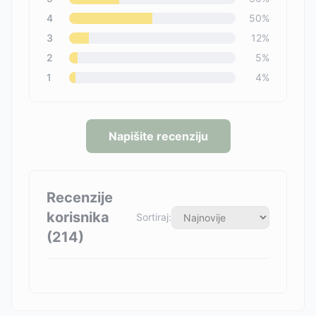
4
50
%
3
12
%
2
5
%
1
4
%
Napišite recenziju
Recenzije
korisnika
Sortiraj:
(
214
)