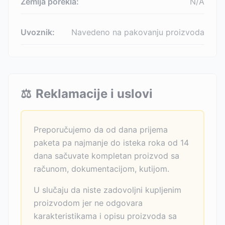
Zemlja porekla:
N/A
Uvoznik:
Navedeno na pakovanju proizvoda
⚖️
Reklamacije i uslovi
Preporučujemo da od dana prijema
paketa pa najmanje do isteka roka od 14
dana sačuvate kompletan proizvod sa
računom, dokumentacijom, kutijom.
U slučaju da niste zadovoljni kupljenim
proizvodom jer ne odgovara
karakteristikama i opisu proizvoda sa