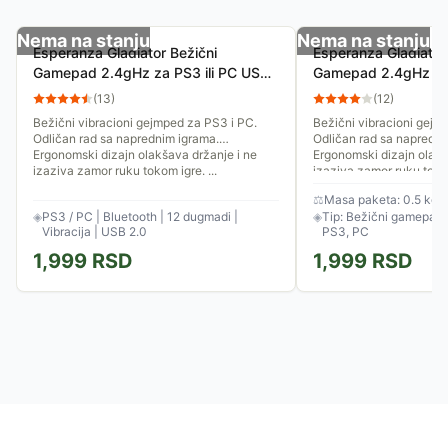
Nema na stanju
Nema na stanju
Esperanza Gladiator Bežični
Esperanza Gladiator
Gamepad 2.4gHz za PS3 ili PC USB
Gamepad 2.4gHz za 
EGG108G
EGG108W
(
13
)
(
12
)
Bežični vibracioni gejmped za PS3 i PC.
Bežični vibracioni gejm
Odličan rad sa naprednim igrama.
Odličan rad sa napredni
Ergonomski dizajn olakšava držanje i ne
Ergonomski dizajn olakš
izaziva zamor ruku tokom igre. ...
izaziva zamor ruku tokom
⚖
Masa paketa: 0.5 kg
◈
PS3 / PC | Bluetooth | 12 dugmadi |
◈
Tip: Bežični gamepad |
Vibracija | USB 2.0
PS3, PC
1,999
RSD
1,999
RSD