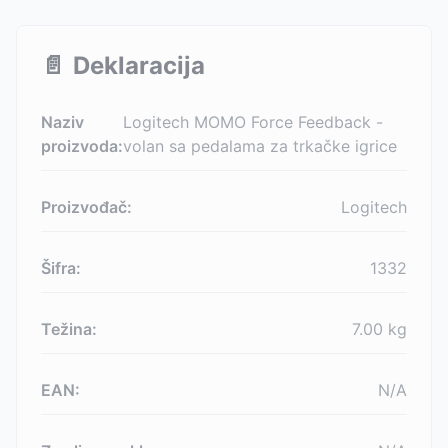
📄
Deklaracija
Naziv
Logitech MOMO Force Feedback -
proizvoda:
volan sa pedalama za trkačke igrice
Proizvođač:
Logitech
Šifra:
1332
Težina:
7.00
kg
EAN:
N/A