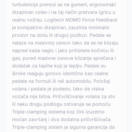
turbulencija prenosi se na gumeni, ergonomski
dizajniran volan i na taj način pretvara igricu u
realnu vožnju. Logitech MOMO Force Feedback
je kompaktno dizajniran, zauzima minimalni
prostor na stolu ili drugoj podlozi. Pedale se
nalaze na masivnoj osnovi tako da se ne klizaju
napred kada naglo i jako pritisnete kočnicu ili
gas, pored masivne osnove klizanje sprečava i
dodatak za tepihe koji je lepljiv. Pedale su
široke reaguju gotovo identično kao realne
pedale na formuli ili reli automobilu. Položaj
volana i pedala je podesiv, tako da visina
vozača nije bitna. Pričvršćivanje volana za sto
ili neku drugu podlogu ostvaruje se pomoću
Triple-clamping sistema koji čini izuzetno
moćan zavrtanj i dva dodatna pričvršćivača.
Triple-clamping sistem je sigurna garancija da