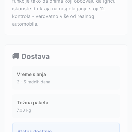
funkcije tako da onima koji obožvaju da igricu
iskoriste do kraja na raspolaganju stoji 12
kontrola - verovatno više od realnog
automobila.
🚚
Dostava
Vreme slanja
3 - 5 radnih dana
Težina paketa
7.00
kg
Status dostave