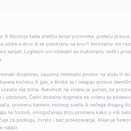
er ili Montoja kada pretiču svoje protivnike, preleću pravc
 udare u drvo ili se preokrenu na krov? Verovatno ste razmi
o sanjali, Logitech-ovi inženjeri su mukotrpno radili i pro
a.
ski dizajniran, zauzima minimalni prostor na stolu ili dr
isnete kočnicu ili gas, a široke su i reaguju gotovo identičn
a vozača nije bitna. Rukohvat na volanu je gumen, ne proizv
m i udobnom. Četiri dodatna dugmeta na volanu su podesiv
brisača, promenu kamere, noćnog svetla ili nečega drugog št
aju na formuli, omogućavaju brzu promenu kako u viši tako
je za podlogu, čvrsto i bez proklizavanja. Volan je funkci
e nalazi.