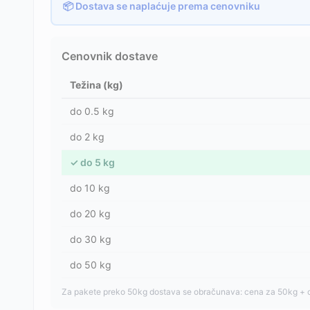
📦 Dostava se naplaćuje prema cenovniku
Cenovnik dostave
Težina (kg)
do
0.5
kg
do
2
kg
✓
do
5
kg
do
10
kg
do
20
kg
do
30
kg
do
50
kg
Za pakete preko 50kg dostava se obračunava: cena za 50kg + 