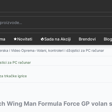
ama
Noviteti
Sada na Akciji
Brendovi
Blo
merska i Video Oprema
>
Volani, kontroleri i džojstici za PC računar
jstici za PC računar
a trkačke igrice
3 ili PC USB EGG108G
vode:
ch Wing Man Formula Force GP volan s
-
1999
RSD
S3 ili PC USB EGG108W
-
1999
RSD