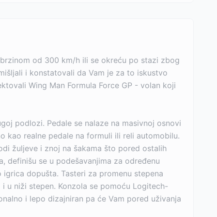
e brzinom od 300 km/h ili se okreću po stazi zbog
šljali i konstatovali da Vam je za to iskustvo
jektovali Wing Man Formula Force GP - volan koji
ugoj podlozi. Pedale se nalaze na masivnoj osnovi
o kao realne pedale na formuli ili reli automobilu.
odi žuljeve i znoj na šakama što pored ostalih
a, definišu se u podešavanjima za određenu
o igrica dopušta. Tasteri za promenu stepena
 i u niži stepen. Konzola se pomoću Logitech-
onalno i lepo dizajniran pa će Vam pored uživanja