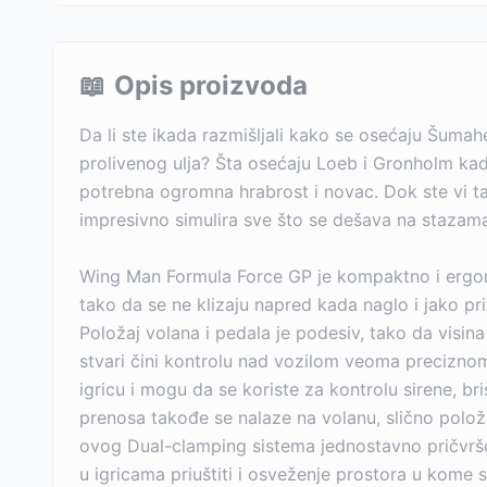
📖
Opis proizvoda
Da li ste ikada razmišljali kako se osećaju Šumah
prolivenog ulja? Šta osećaju Loeb i Gronholm kada
potrebna ogromna hrabrost i novac. Dok ste vi tak
impresivno simulira sve što se dešava na stazam
Wing Man Formula Force GP je kompaktno i ergonom
tako da se ne klizaju napred kada naglo i jako prit
Položaj volana i pedala je podesiv, tako da visin
stvari čini kontrolu nad vozilom veoma precizno
igricu i mogu da se koriste za kontrolu sirene, 
prenosa takođe se nalaze na volanu, slično polož
ovog Dual-clamping sistema jednostavno pričvršću
u igricama priuštiti i osveženje prostora u kome s