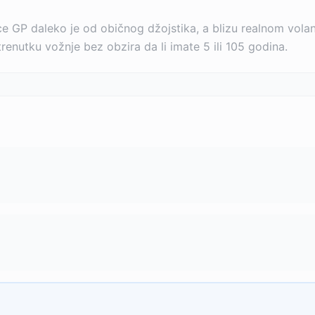
GP daleko je od običnog džojstika, a blizu realnom volanu, 
trenutku vožnje bez obzira da li imate 5 ili 105 godina.