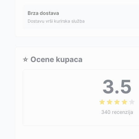
Brza dostava
Dostavu vrši kurirska služba
⭐
Ocene kupaca
3.5
340
recenzija