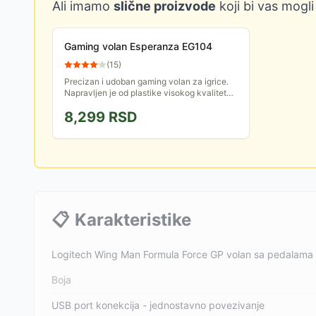
Ali imamo
slične proizvode
koji bi vas mogli
Gaming volan Esperanza EG104
(
15
)
Precizan i udoban gaming volan za igrice.
Napravljen je od plastike visokog kvaliteta.
Stvara prijatan osećaj tokom vožnje uz
8,299
RSD
snažnu vibraciju i...
📋
Karakteristike
Logitech Wing Man Formula Force GP volan sa pedalama 
Boja
USB port konekcija - jednostavno povezivanje