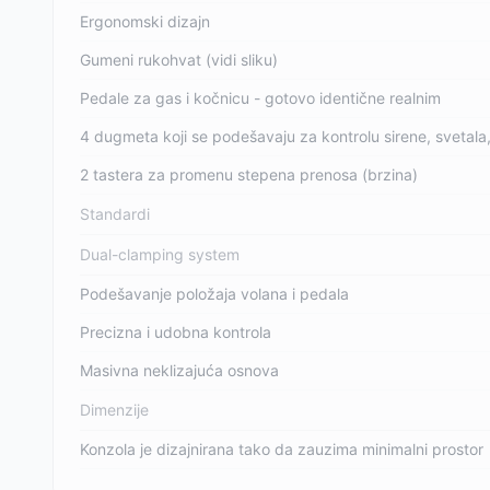
Ergonomski dizajn
Gumeni rukohvat (vidi sliku)
Pedale za gas i kočnicu - gotovo identične realnim
4 dugmeta koji se podešavaju za kontrolu sirene, svetala
2 tastera za promenu stepena prenosa (brzina)
Standardi
Dual-clamping system
Podešavanje položaja volana i pedala
Precizna i udobna kontrola
Masivna neklizajuća osnova
Dimenzije
Konzola je dizajnirana tako da zauzima minimalni prostor