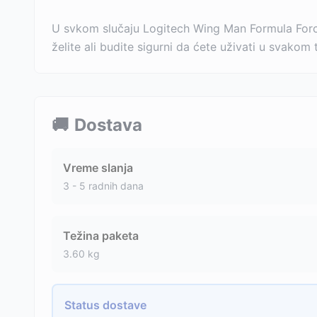
U svkom slučaju Logitech Wing Man Formula Force 
želite ali budite sigurni da ćete uživati u svakom 
🚚
Dostava
Vreme slanja
3 - 5 radnih dana
Težina paketa
3.60
kg
Status dostave