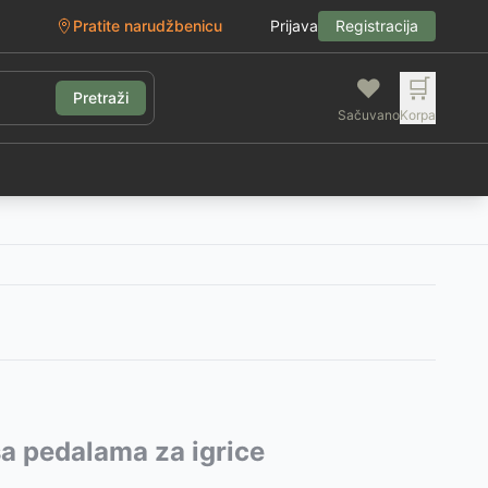
Pratite narudžbenicu
Prijava
Registracija
❤️
🛒
Pretraži
Sačuvano
Korpa
g
a pedalama za igrice