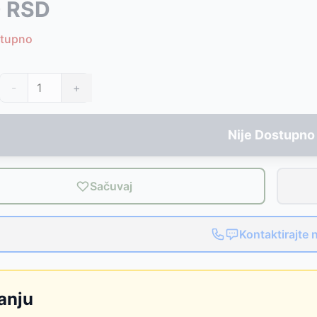
0
RSD
K
-
1890
RSD
stupno
SD
SD
-
+
SD
-
5799
RSD
 51845
-
7699
RSD
Nije Dostupno
ation 3 20712
-
2699
RSD
199
RSD
Sačuvaj
Kontaktirajte 
anju