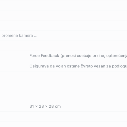
, promene kamera ...
Force Feedback (prenosi osećaje brzine, opterećenja
Osigurava da volan ostane čvrsto vezan za podlogu
31 x 28 x 28 cm