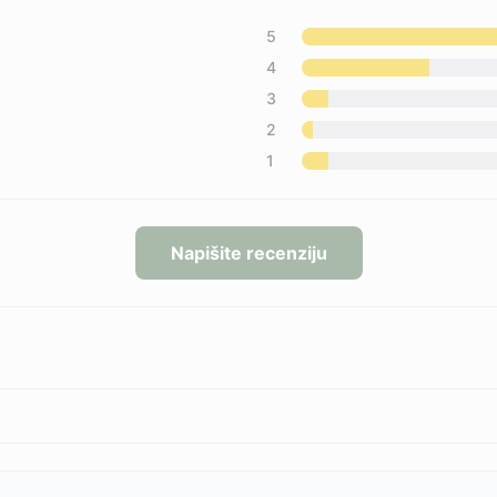
5
4
3
2
1
Napišite recenziju