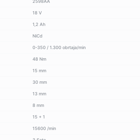
2598AA
18 V
1,2 Ah
NiCd
0-350 / 1.300 obrtaja/min
48 Nm
15 mm
30 mm
13 mm
8 mm
15 + 1
15600 /min
3 Sata