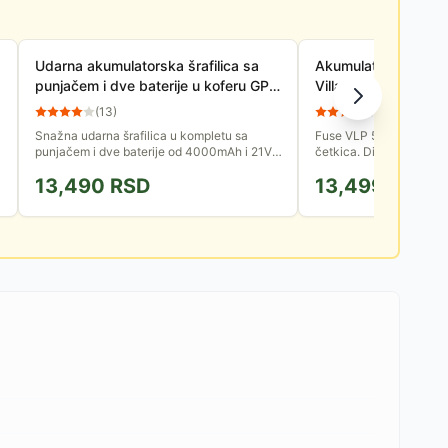
Udarna akumulatorska šrafilica sa
Akumulatorski udarn
punjačem i dve baterije u koferu GP-
Villager Fuse VLP 5
SS 450 LI
(
13
)
(
11
)
Snažna udarna šrafilica u kompletu sa
Fuse VLP 5320 opremlj
punjačem i dve baterije od 4000mAh i 21V.
četkica. Dizajniran je 
Sve je lepo spakovano u praktičan kofer za
visok obrtni momenat (
13,490
RSD
13,499
RSD
čuvanje i nošenje....
se bez baterije i punjač