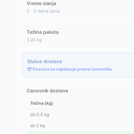
Vreme slanja
2 - 3 radna dana
Težina paketa
3.20
kg
Status dostave
📦 Dostava se naplaćuje prema cenovniku
Cenovnik dostave
Težina (kg)
do
0.5
kg
do
2
kg