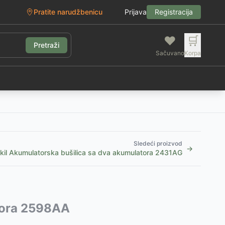
Pratite narudžbenicu
Prijava
Registracija
❤️
🛒
Pretraži
Sačuvano
Korpa
g
Sledeći proizvod
→
kil Akumulatorska bušilica sa dva akumulatora 2431AG
atora 2598AA