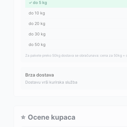
✓
do
5
kg
do
10
kg
do
20
kg
do
30
kg
do
50
kg
Za pakete preko 50kg dostava se obračunava: cena za 50kg + 
Brza dostava
Dostavu vrši kurirska služba
⭐
Ocene kupaca