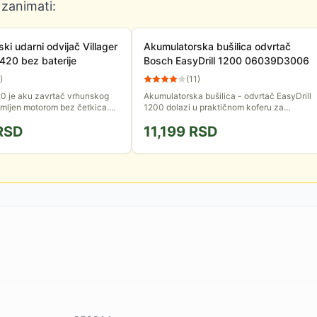
 zanimati:
ki udarni odvijač Villager
Akumulatorska bušilica odvrtač
420 bez baterije
Bosch EasyDrill 1200 06039D3006
)
(
11
)
0 je aku zavrtač vrhunskog
Akumulatorska bušilica - odvrtač EasyDrill
emljen motorom bez četkica.
1200 dolazi u praktičnom koferu za
da pruži pregršt snage i
nošenje, zajedno sa punjačem i baterijom
RSD
11,199
RSD
ta. Isporučuje se...
od 12V i 1.5Ah.