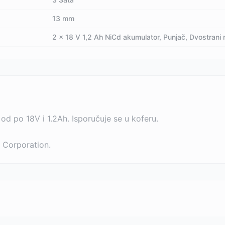
13 mm
2 x 18 V 1,2 Ah NiCd akumulator, Punjač, Dvostrani n
d po 18V i 1.2Ah. Isporučuje se u koferu.
 Corporation.