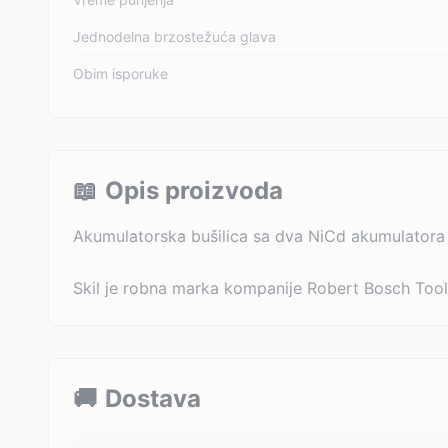
Jednodelna brzostežuća glava
Obim isporuke
📖
Opis proizvoda
Akumulatorska bušilica sa dva NiCd akumulatora o
Skil je robna marka kompanije Robert Bosch Tool
🚚
Dostava