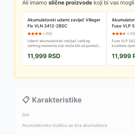
Ali imamo
slične proizvode
koji bi vas mogli
Akumulatorski udarni zavijač Villager
Akumulators
Fix VLN 3412-2BSC
Fuse VLP 5
(
10
)
(
15
Udarni akumulatorski odvijač velikog
Fuse VLP 542
obrtnog momenta koji može biti od pomoći
kvaliteta opr
mehaničarima prilikom odvrtanja velikih,
Dizajniran je 
11,999
RSD
11,999
spečenih zavrtanja.
obrtnog momen
📋
Karakteristike
Skil
Akumulatorska bušilica sa dva akumulatora