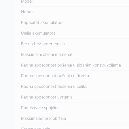
Model
Napon
Kapacitet akumulatora
Ćelije akumulatora
Brzina bez opterećenja
Maksimalni obrtni momenat
Radna sposobnost bušenja u zidanim konstrukcijama
Radna sposobnost bušenja u drvetu
Radna sposobnost bušenja u čeliku
Radna sposobnost uvrtanja
Podešavaje spojnice
Maksimalan broj obrtaja
Vreme punjenja