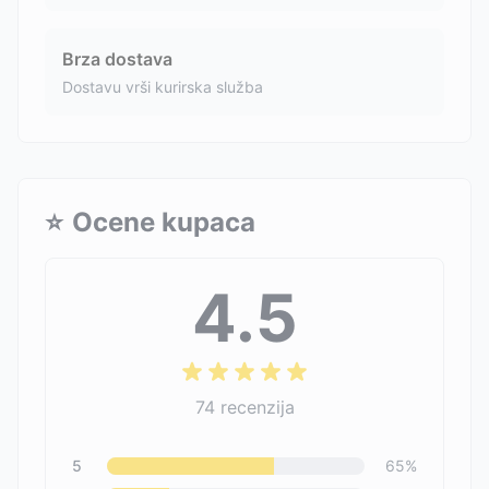
Brza dostava
Dostavu vrši kurirska služba
⭐
Ocene kupaca
4.5
74
recenzija
5
65
%