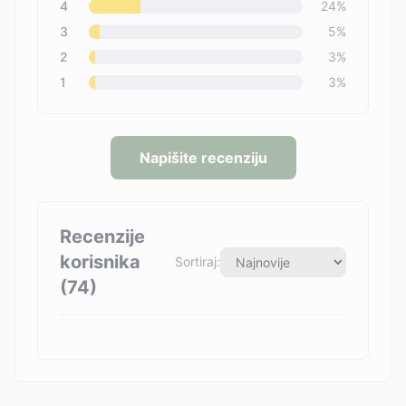
4
24
%
3
5
%
2
3
%
1
3
%
Napišite recenziju
Recenzije
korisnika
Sortiraj:
(
74
)