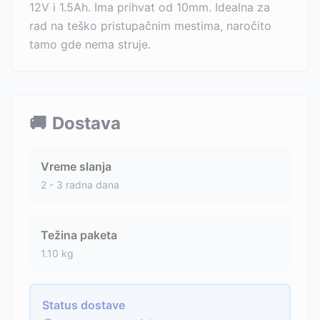
12V i 1.5Ah. Ima prihvat od 10mm. Idealna za
rad na teško pristupačnim mestima, naročito
tamo gde nema struje.
🚚
Dostava
Vreme slanja
2 - 3 radna dana
Težina paketa
1.10
kg
Status dostave