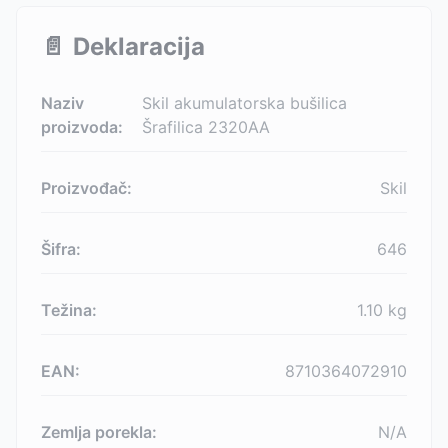
📄
Deklaracija
Naziv
Skil akumulatorska bušilica
proizvoda:
Šrafilica 2320AA
Proizvođač:
Skil
Šifra:
646
Težina:
1.10
kg
EAN:
8710364072910
Zemlja porekla:
N/A