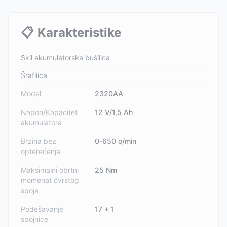
📋
Karakteristike
Skil akumulatorska bušilica
Šrafilica
Model
2320AA
Napon/Kapacitet
12 V/1,5 Ah
akumulatora
Brzina bez
0-650 o/min
opterećenja
Maksimalni obrtni
25 Nm
momenat čvrstog
spoja
Podešavanje
17 + 1
spojnice