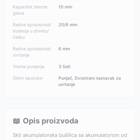
Kapacitet stezne
10 mm
glave
Radna sposobnost
20/6 mm
bušenja u drvetu/
čeliku
Radna sposobnost
6 mm
uvrtanja
Vreme punjenja
3 Sati
Obim isporuke
Punjač, Dvostrani nastavak za
uvrtanje
📖
Opis proizvoda
Skil akumulatorska bušilica sa akumulatorom od