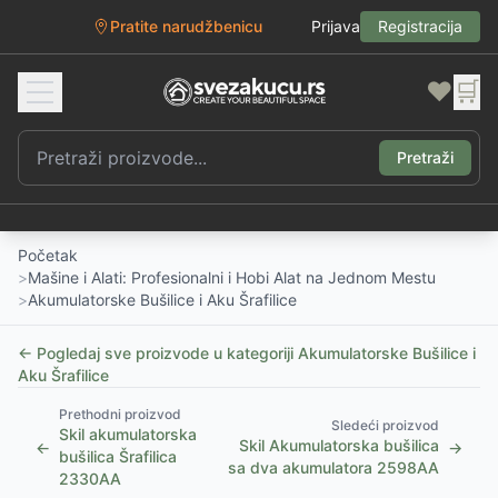
Pratite narudžbenicu
Prijava
Registracija
❤️
🛒
Pretraži
Početak
>
Mašine i Alati: Profesionalni i Hobi Alat na Jednom Mestu
>
Akumulatorske Bušilice i Aku Šrafilice
← Pogledaj sve proizvode u kategoriji
Akumulatorske Bušilice i
Aku Šrafilice
Prethodni proizvod
Sledeći proizvod
Skil akumulatorska
Skil Akumulatorska bušilica
←
→
bušilica Šrafilica
sa dva akumulatora 2598AA
2330AA