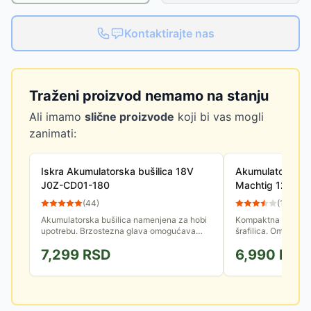
Kontaktirajte nas
Traženi proizvod nemamo na stanju
Ali imamo
slične proizvode
koji bi vas mogli
zanimati:
Iskra Akumulatorska bušilica 18V
Akumulatorska 
J0Z-CD01-180
Machtig 12V
(
44
)
(
157
)
Akumulatorska bušilica namenjena za hobi
Kompaktna akumulat
upotrebu. Brzostezna glava omogućava
šrafilica. Omoguća
laku i brzu zamenu alata.
mestima gde nema e
7,299
RSD
6,990
RSD
konvencionalne buš