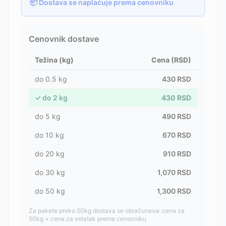
📦 Dostava se naplaćuje prema cenovniku
Cenovnik dostave
Težina (kg)
Cena (RSD)
do
0.5
kg
430
RSD
✓
do
2
kg
430
RSD
do
5
kg
490
RSD
do
10
kg
670
RSD
do
20
kg
910
RSD
do
30
kg
1,070
RSD
do
50
kg
1,300
RSD
Za pakete preko 50kg dostava se obračunava: cena za
50kg + cena za ostatak prema cenovniku