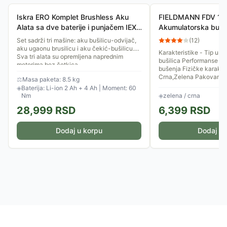
Iskra ERO Komplet Brushless Aku
FIELDMANN FDV 10
Alata sa dve baterije i punjačem IEX-
Akumulatorska bušil
BR-6FC2040
(51 delova)
Set sadrži tri mašine: aku bušilicu-odvijač,
(
12
)
aku ugaonu brusilicu i aku čekić-bušilicu.
Karakteristike - Tip ur
Sva tri alata su opremljena naprednim
bušilica Performanse - Ostalo: 2 brzine
motorima bez četkica....
bušenja Fizičke karakteristike - Boja:
Crna,Zelena Pakovanje:.
⚖
Masa paketa: 8.5 kg
◈
Baterija: Li-ion 2 Ah + 4 Ah | Moment: 60
Nm
◈
zelena / crna
28,999
RSD
6,399
RSD
Dodaj u korpu
Dodaj u 