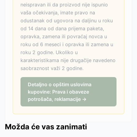
neispravan ili da proizvod nije ispunio
vaša očekivanja, imate pravo na
odustanak od ugovora na daljinu u roku
od 14 dana od dana prijema paketa,
opravka, zamena ili povraćaj novca u
roku od 6 meseci i opravka ili zamena u
roku 2 godine. Ukoliko u
karakteristikama nije drugačije navedeno
saobraznost važi 2 godine.
Detaljno o opštim uslovima
kupovine: Prava i obaveze
potrošača, reklamacije →
Možda će vas zanimati