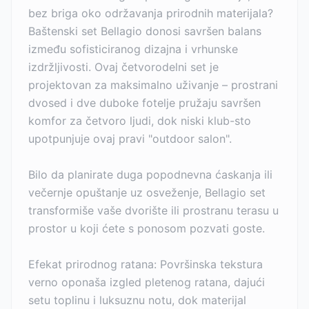
bez briga oko održavanja prirodnih materijala?
Baštenski set Bellagio donosi savršen balans
između sofisticiranog dizajna i vrhunske
izdržljivosti. Ovaj četvorodelni set je
projektovan za maksimalno uživanje – prostrani
dvosed i dve duboke fotelje pružaju savršen
komfor za četvoro ljudi, dok niski klub-sto
upotpunjuje ovaj pravi "outdoor salon".
Bilo da planirate duga popodnevna ćaskanja ili
večernje opuštanje uz osveženje, Bellagio set
transformiše vaše dvorište ili prostranu terasu u
prostor u koji ćete s ponosom pozvati goste.
Efekat prirodnog ratana: Površinska tekstura
verno oponaša izgled pletenog ratana, dajući
setu toplinu i luksuznu notu, dok materijal