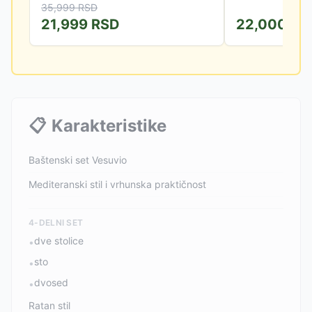
35,999
RSD
pod otvorenim nebom ili...
21,999
RSD
22,000
RS
📋
Karakteristike
Baštenski set Vesuvio
Mediteranski stil i vrhunska praktičnost
4-DELNI SET
dve stolice
•
sto
•
dvosed
•
Ratan stil