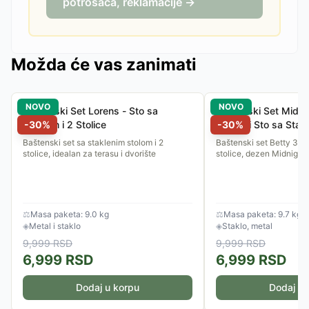
potrošača, reklamacije →
Možda će vas zanimati
NOVO
NOVO
Baštenski Set Lorens - Sto sa
Baštenski Set Midnig
Staklom i 2 Stolice
-
30
%
Stolice i Sto sa Stak
-
30
%
Baštenski set sa staklenim stolom i 2
Baštenski set Betty 3/1 -
stolice, idealan za terasu i dvorište
stolice, dezen Midnight 
⚖
Masa paketa: 9.0 kg
⚖
Masa paketa: 9.7 kg
◈
Metal i staklo
◈
Staklo, metal
9,999
RSD
9,999
RSD
6,999
RSD
6,999
RSD
Dodaj u korpu
Dodaj u 