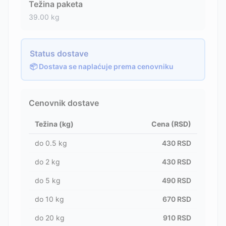
Težina paketa
39.00
kg
Status dostave
📦 Dostava se naplaćuje prema cenovniku
Cenovnik dostave
Težina (kg)
Cena (RSD)
do
0.5
kg
430
RSD
do
2
kg
430
RSD
do
5
kg
490
RSD
do
10
kg
670
RSD
do
20
kg
910
RSD