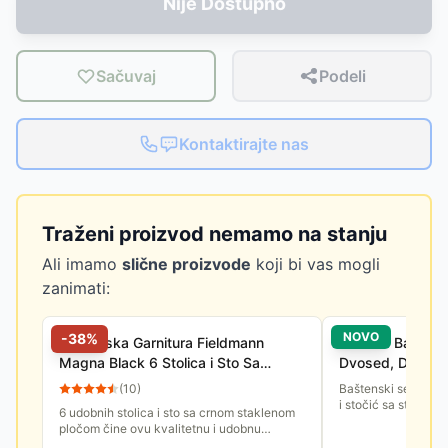
Nije Dostupno
Sačuvaj
Podeli
Kontaktirajte nas
Traženi proizvod nemamo na stanju
Ali imamo
slične proizvode
koji bi vas mogli
zanimati:
NOVO
-
38
%
Baštenska Garnitura Fieldmann
Gardlov Baštens
Magna Black 6 Stolica i Sto Sa
Dvosed, Dve Fote
Temperiranim Kaljenim Staklom
(
10
)
Baštenski set od ra
i stočić sa staklen
6 udobnih stolica i sto sa crnom staklenom
pločom čine ovu kvalitetnu i udobnu
garnituru za 6 osoba. Idealna je za ručak