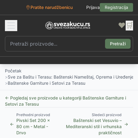
Pratite narudžbenicu
Prijava
Registracija
❤️
🛒
Pretraži
Početak
>
Sve za Baštu i Terasu: Baštenski Nameštaj, Oprema i Uređenje D
>
Baštenske Garniture i Setovi za Terasu
← Pogledaj sve proizvode u kategoriji
Baštenske Garniture i
Setovi za Terasu
Prethodni proizvod
Sledeći proizvod
Pivski Set 200 x
Baštenski set Vesuvio –
←
→
80 cm - Metal -
Mediteranski stil i vrhunska
Drvo
praktičnost