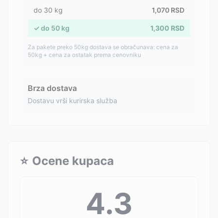
do
30
kg
1,070
RSD
✓
do
50
kg
1,300
RSD
Za pakete preko 50kg dostava se obračunava: cena za
50kg + cena za ostatak prema cenovniku
Brza dostava
Dostavu vrši kurirska služba
⭐
Ocene kupaca
4.3