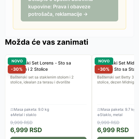
kupovine: Prava i obaveze
potrošača, reklamacije →
Možda će vas zanimati
NOVO
NOVO
Baštenski Set Lorens - Sto sa
Baštenski Set Midnig
Staklom i 2 Stolice
-
30
%
Stolice i Sto sa Stak
-
30
%
Baštenski set sa staklenim stolom i 2
Baštenski set Betty 3/1 -
stolice, idealan za terasu i dvorište
stolice, dezen Midnight 
⚖
Masa paketa: 9.0 kg
⚖
Masa paketa: 9.7 kg
◈
Metal i staklo
◈
Staklo, metal
9,999
RSD
9,999
RSD
6,999
RSD
6,999
RSD