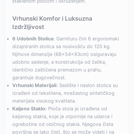
staklenom pločom i okruženjem.
Vrhunski Komfor i Luksuzna
Izdržljivost
6 Udobnih Stolica:
Garnituru čini 6 ergonomski
dizajniranih stolica sa nosivošću do 120 kg.
Njihove dimenzije (68x54x93cm) osiguravaju
udobno sedenje, a konstrukcija od čelika,
identično zaštićena premazom u prahu,
garantuje dugovečnost.
Vrhunski Materijali:
Sedište i naslon stolica su
izrađeni od tekstilena, mrežastog sintetičkog
materijala visokog kvaliteta.
Kaljeno Staklo:
Ploča stola je izrađena od
kaljenog stakla, koje je otpornije na udarce i
ogrebotine od običnog stakla. Njegova čista
površina se lako čisti, što se može videti i na