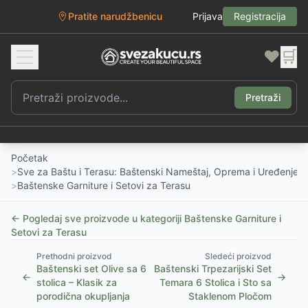
Pratite narudžbenicu
Prijava
Registracija
❤️
🛒
Pretraži
Početak
>
Sve za Baštu i Terasu: Baštenski Nameštaj, Oprema i Uređenje D
>
Baštenske Garniture i Setovi za Terasu
← Pogledaj sve proizvode u kategoriji
Baštenske Garniture i
Setovi za Terasu
Prethodni proizvod
Sledeći proizvod
Baštenski set Olive sa 6
Baštenski Trpezarijski Set
←
→
stolica – Klasik za
Temara 6 Stolica i Sto sa
porodična okupljanja
Staklenom Pločom