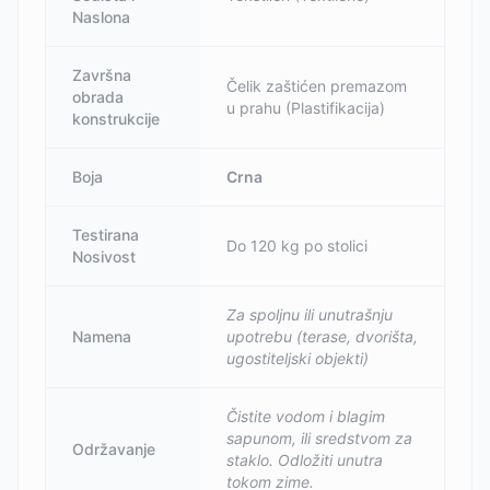
Naslona
Završna
Čelik zaštićen premazom
obrada
u prahu (Plastifikacija)
konstrukcije
Boja
Crna
Testirana
Do 120 kg po stolici
Nosivost
Za spoljnu ili unutrašnju
Namena
upotrebu (terase, dvorišta,
ugostiteljski objekti)
Čistite vodom i blagim
sapunom, ili sredstvom za
Održavanje
staklo. Odložiti unutra
tokom zime.