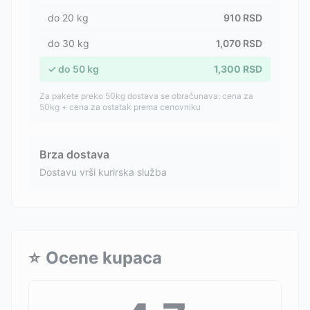
do
20
kg
910
RSD
do
30
kg
1,070
RSD
✓
do
50
kg
1,300
RSD
Za pakete preko 50kg dostava se obračunava: cena za
50kg + cena za ostatak prema cenovniku
Brza dostava
Dostavu vrši kurirska služba
⭐
Ocene kupaca