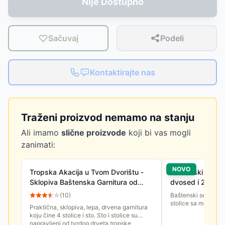
Nije Dostupno
Sačuvaj
Podeli
Kontaktirajte nas
Traženi proizvod nemamo na stanju
Ali imamo
slične proizvode
koji bi vas mogli
zanimati:
NOVO
Tropska Akacija u Tvom Dvorištu -
Baštenski set od
Sklopiva Baštenska Garnitura od
dvosed i 2 stoli
Drveta Fieldmann
(
10
)
Baštenski set od 4 d
stolice sa mekim j
Praktična, sklopiva, lepa, drvena garnitura
koju čine 4 stolice i sto. Sto i stolice su
napravljeni od tvrdog drveta tropske