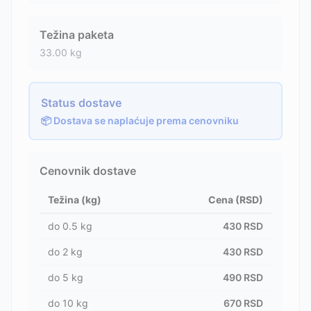
Težina paketa
33.00
kg
Status dostave
📦 Dostava se naplaćuje prema cenovniku
Cenovnik dostave
Težina (kg)
Cena (RSD)
do
0.5
kg
430
RSD
do
2
kg
430
RSD
do
5
kg
490
RSD
do
10
kg
670
RSD