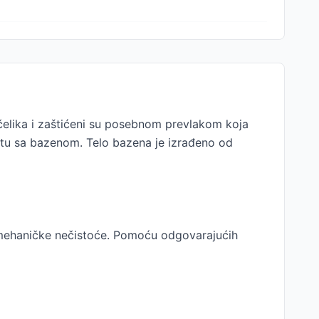
čelika i zaštićeni su posebnom prevlakom koja
etu sa bazenom. Telo bazena je izrađeno od
 mehaničke nečistoće. Pomoću odgovarajućih