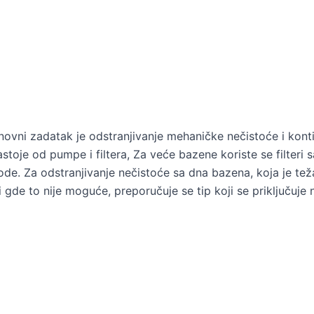
vni zadatak je odstranjivanje mehaničke nečistoće i kontin
sastoje od pumpe i filtera, Za veće bazene koriste se filter
de. Za odstranjivanje nečistoće sa dna bazena, koja je tež
li gde to nije moguće, preporučuje se tip koji se priključuje