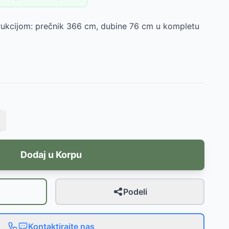
ukcijom: prečnik 366 cm, dubine 76 cm u kompletu
Dodaj u Korpu
Podeli
Kontaktirajte nas