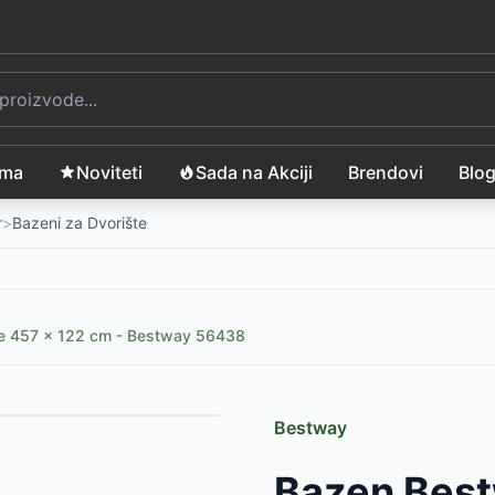
ama
Noviteti
Sada na Akciji
Brendovi
Blo
r
>
Bazeni za Dvorište
e 457 x 122 cm - Bestway 56438
Bestway
Bazen Best
D