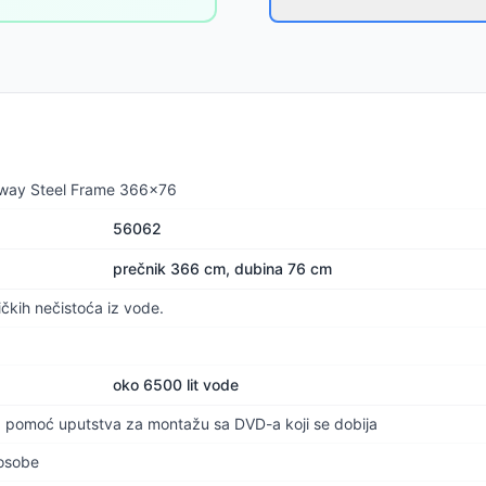
tway Steel Frame 366x76
56062
prečnik 366 cm, dubina 76 cm
čkih nečistoća iz vode.
oko 6500 lit vode
 pomoć uputstva za montažu sa DVD-a koji se dobija
 osobe