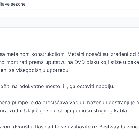
itave sezone
a metalnom konstrukcijom. Metalni nosači su izrađeni od 
o montirati prema uputstvu na DVD disku koji stiže u pak
jeni za višegodišnju upotrebu.
žiti na adekvatno mesto, ili, ga ostaviti napolju.
Namena pumpe je da prečišćava vodu u bazenu i odstranjuje
rira vodu. Uključuje se u struju pomoću strujnog kabla.
 u svom dvorištu. Rashladite se i zabavite uz Bestway bazene.