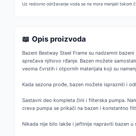
Uz redovno održavanje voda se ne mora menjati tokom č
📖
Opis proizvoda
Bazeni Bestway Steel Frame su nadzemni bazeni s
sprečava njihovo rđanje. Bazen možete samostaln
veoma čvrstih i otpornih materijala koji su namen
Kada sezona prođe, bazen možete isprazniti i odlo
Sastavni deo kompleta čini i filterska pumpa. 
creva pumpa se prikači na bazen i konstantno filt
Nikada nije bilo lakše i jeftinije napraviti bazen