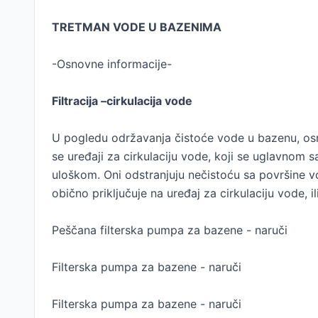
TRETMAN VODE U BAZENIMA
-Osnovne informacije-
Filtracija –cirkulacija vode
U pogledu održavanja čistoće vode u bazenu, osno
se uređaji za cirkulaciju vode, koji se uglavnom 
uloškom. Oni odstranjuju nečistoću sa površine vo
obično priključuje na uređaj za cirkulaciju vode, i
Peščana filterska pumpa za bazene - naruči
Filterska pumpa za bazene - naruči
Filterska pumpa za bazene - naruči