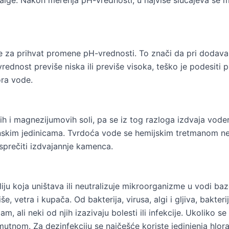
e alge. Nakon merenja pH-vrednosti, u najviše slučajeva se 
 za prihvat promene pH-vrednosti. To znači da pri dodavan
vrednost previše niska ili previše visoka, teško je podesiti
ra vode.
ovih i magnezijumovih soli, pa se iz tog razloga izdvaja v
nskim jedinicama. Tvrdoća vode se hemijskim tretmanom ne m
sprečiti izdvajannje kamenca.
u koja uništava ili neutralizuje mikroorganizme u vodi baz
etra i kupača. Od bakterija, virusa, algi i gljiva, bakterije
, ali neki od njih izazivaju bolesti ili infekcije. Ukoliko 
tnom. Za dezinfekciju se najčešće koriste jedinjenja hlora