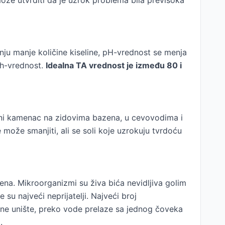
može utvrditi da je uzrok problema bila previsoka
ju manje količine kiseline, pH-vrednost se menja
 ph-vrednost.
Idealna TA vrednost je između 80 i
odeni kamenac na zidovima bazena, u cevovodima i
ože smanjiti, ali se soli koje uzrokuju tvrdoću
ena. Mikroorganizmi su živa bića nevidljiva golim
 su najveći neprijatelji. Najveći broj
se ne unište, preko vode prelaze sa jednog čoveka
.