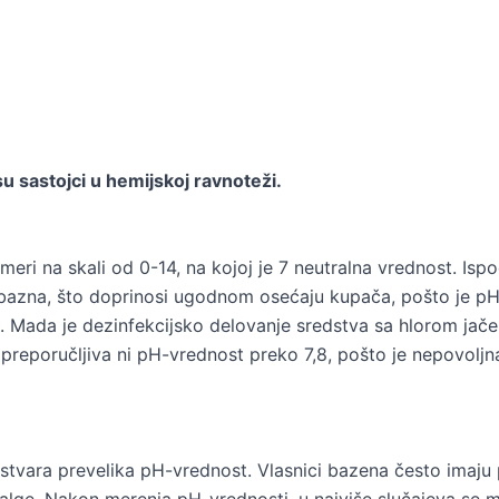
su sastojci u hemijskoj ravnoteži.
eri na skali od 0-14, na kojoj je 7 neutralna vrednost. Ispo
azna, što doprinosi ugodnom osećaju kupača, pošto je pH
 Mada je dezinfekcijsko delovanje sredstva sa hlorom jače u
 preporučljiva ni pH-vrednost preko 7,8, pošto je nepovoljna
 stvara prevelika pH-vrednost. Vlasnici bazena često imaju