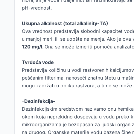
hlora, ali je voda i dalje mutna i razmnožavaju s
pH-vrednost.
Ukupna alkalnost (total alkalinity-TA)
Ova vrednost predstavlja slobodni kapacitet vode
u manjoj meri, ili se uopšte ne menja. Ako je ova 
120 mg/l.
Ona se može izmeriti pomoću analizato
Tvrdoća vode
Predstavlja količinu u vodi rastvorenih kalcijum
peščanim filterima, nanoseći znatnu štetu u maši
mogu zadržati u obliku rastvora, a time se može 
-Dezinfekcija-
Dezinfekcijskim sredstvom nazivamo onu hemikalij
okom koja neprekidno dospevaju u vodu preko kiše, v
mikroorganizama je bezopasan za ljudski organizam
na drugog. Organske materije vodu bazena čine mu