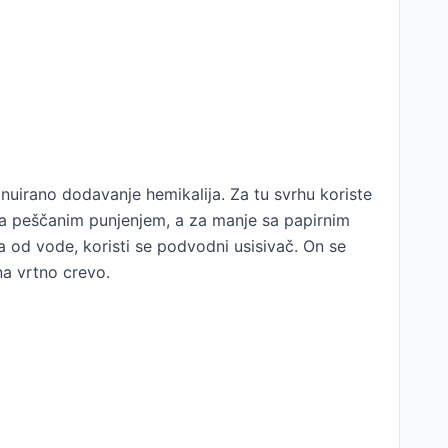
uirano dodavanje hemikalija. Za tu svrhu koriste
i sa peščanim punjenjem, a za manje sa papirnim
a od vode, koristi se podvodni usisivač. On se
 na vrtno crevo.