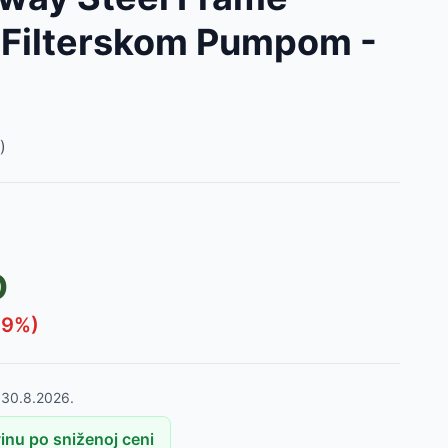
Filterskom Pumpom -
)
D
D
(
9
%)
o
30.8.2026.
nu po sniženoj ceni