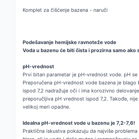
Komplet za čišćenje bazena - naruči
Podešavanje hemijske ravnoteže vode
Voda u bazenu će biti čista i prozirna samo ako 
pH-vrednost
Prvi bitan parametar je pH-vrednost vode. pH se m
Preporučena pH-vrednost vode bazena je blago b
ispod 7,2 nadražuje oči i ima korozivno delovanje.
preporučljiva pH vrednost ispod 7,2. Takođe, nije
velikoj meri opadne.
Idealna pH-vrednost vode u bazenu je 7,2-7,6!
Praktična iskustva pokazuju da najviše problema