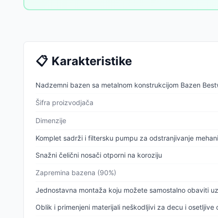
📋
Karakteristike
Nadzemni bazen sa metalnom konstrukcijom Bazen Bes
Šifra proizvodjača
Dimenzije
Komplet sadrži i filtersku pumpu za odstranjivanje mehani
Snažni čelični nosači otporni na koroziju
Zapremina bazena (90%)
Jednostavna montaža koju možete samostalno obaviti uz
Oblik i primenjeni materijali neškodljivi za decu i osetljive