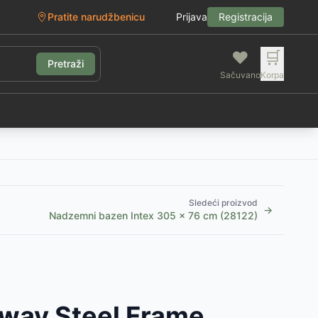
Pratite narudžbenicu
Prijava
Registracija
❤️
🛒
Pretraži
Sačuvano
Korpa
g
Sledeći proizvod
→
Nadzemni bazen Intex 305 x 76 cm (28122)
way Steel Frame