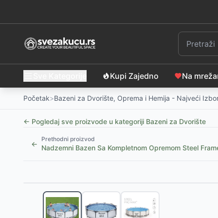
Sve Kategorije
Kupi Zajedno
Na mrež
Početak
>
Bazeni za Dvorište, Oprema i Hemija - Najveći Izbo
← Pogledaj sve proizvode u kategoriji
Bazeni za Dvorište
Prethodni proizvod
←
Nadzemni Bazen Sa Kompletnom Opremom Steel Fram
Slični proizvodi
-
9
%
Purlov Sklopivi Bazen za Pse 160x30cm
-
4990
RSD
SPA naslon za glavu - 24cm x 19cm x 6cm
-
605
RS