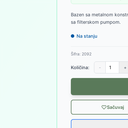
Bazen sa metalnom konstr
sa filterskom pumpom.
Na stanju
Šifra:
2092
Količina:
-
+
Sačuvaj