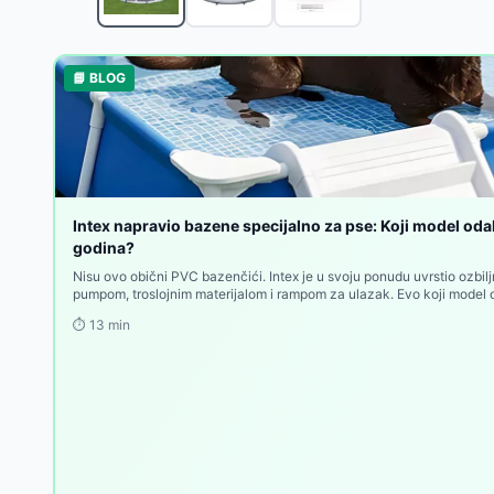
Pure Spa Greywood Deluxe okrugli jacuzzi za 4 oso
Intex Prism Frame Pravougaoni bazen sa pumpom 
Bestway Fast Set Okrugli bazen sa prstenom na na
📘 BLOG
Bestway APX365™ Bazen sa peščanom pumpom i me
Bestway Bazen sa pumpom i merdevinama Steel P
Intex Sklopivi bazen za kućne ljubimce 152x30cm 
Intex Bazen za kućne ljubimce sa filter-pumpom i 
Intex Četvorougaoni bazen za kućne ljubimce sa fi
Intex Greywood Deluxe Jacuzzi za 4 osobe sa grej
Intex napravio bazene specijalno za pse: Koji model odab
Intex PureSpa Bubble Massage Jacuzzi za 4 osobe
godina?
Nisu ovo obični PVC bazenčići. Intex je u svoju ponudu uvrstio ozbil
pumpom, troslojnim materijalom i rampom za ulazak. Evo koji model
⏱️
13
min