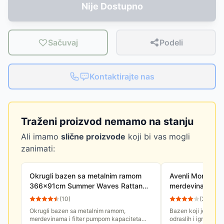
Nije Dostupno
Sačuvaj
Podeli
Kontaktirajte nas
Traženi proizvod nemamo na stanju
Ali imamo
slične proizvode
koji bi vas mogli
zanimati:
Okrugli bazen sa metalnim ramom
Avenli Montažni
366x91cm Summer Waves Rattan
merdevinama 3
Sa filter pumpom
375102
(
10
)
(
3
)
Okrugli bazen sa metalnim ramom,
Bazen koji je dovo
merdevinama i filter pumpom kapaciteta
odraslih i igru dece