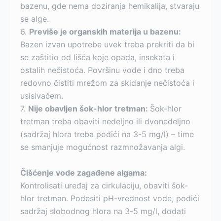
bazenu, gde nema doziranja hemikalija, stvaraju
se alge.
6.
Previše je organskih materija u bazenu:
Bazen izvan upotrebe uvek treba prekriti da bi
se zaštitio od lišća koje opada, insekata i
ostalih nečistoća. Površinu vode i dno treba
redovno čistiti mrežom za skidanje nečistoća i
usisivačem.
7.
Nije obavljen šok-hlor tretman:
Šok-hlor
tretman treba obaviti nedeljno ili dvonedeljno
(sadržaj hlora treba podići na 3-5 mg/l) – time
se smanjuje mogućnost razmnožavanja algi.
Čišćenje vode zagađene algama:
Kontrolisati uređaj za cirkulaciju, obaviti šok-
hlor tretman. Podesiti pH-vrednost vode, podići
sadržaj slobodnog hlora na 3-5 mg/l, dodati