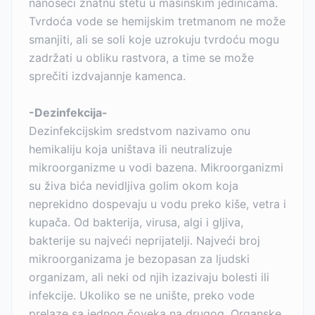
nanoseći znatnu štetu u mašinskim jedinicama.
Tvrdoća vode se hemijskim tretmanom ne može
smanjiti, ali se soli koje uzrokuju tvrdoću mogu
zadržati u obliku rastvora, a time se može
sprečiti izdvajannje kamenca.
-Dezinfekcija-
Dezinfekcijskim sredstvom nazivamo onu
hemikaliju koja uništava ili neutralizuje
mikroorganizme u vodi bazena. Mikroorganizmi
su živa bića nevidljiva golim okom koja
neprekidno dospevaju u vodu preko kiše, vetra i
kupača. Od bakterija, virusa, algi i gljiva,
bakterije su najveći neprijatelji. Najveći broj
mikroorganizama je bezopasan za ljudski
organizam, ali neki od njih izazivaju bolesti ili
infekcije. Ukoliko se ne unište, preko vode
prelaze sa jednog čoveka na drugog. Organske