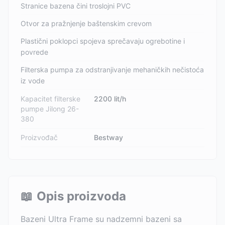
Stranice bazena čini troslojni PVC
Otvor za pražnjenje baštenskim crevom
Plastični poklopci spojeva sprečavaju ogrebotine i
povrede
Filterska pumpa za odstranjivanje mehaničkih nečistoća
iz vode
Kapacitet filterske
2200 lit/h
pumpe Jilong 26-
380
Proizvođač
Bestway
📖
Opis proizvoda
Bazeni Ultra Frame su nadzemni bazeni sa