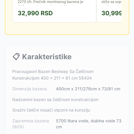
2270 l/h. Prečnik montiranog bazena je
stiže sa sopstveno
305cm, a njegova visina je 91cm.
održavanje bistrine 
32,990
RSD
30,999
RS
📋
Karakteristike
Pravougaoni Bazen Bestway Sa Čeličnom
Konstrukcijom 400 x 211 x 81 cm 56424
Dimenzija bazena
400cm x 211/276cm x 73/81 cm
Nadzemni bazen sa čeličnom konstrukcijom
Snažni čelični nosači otporni na koroziju
Zapremina bazena
5700 litara vode, dubina vode 73
(90%)
cm