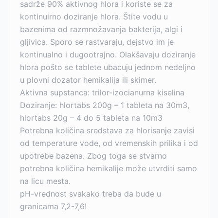
sadrže 90% aktivnog hlora i koriste se za
kontinuirno doziranje hlora. Štite vodu u
bazenima od razmnožavanja bakterija, algi i
gljivica. Sporo se rastvaraju, dejstvo im je
kontinualno i dugootrajno. Olakšavaju doziranje
hlora pošto se tablete ubacuju jednom nedeljno
u plovni dozator hemikalija ili skimer.
Aktivna supstanca: trilor-izocianurna kiselina
Doziranje: hlortabs 200g – 1 tableta na 30m3,
hlortabs 20g – 4 do 5 tableta na 10m3
Potrebna količina sredstava za hlorisanje zavisi
od temperature vode, od vremenskih prilika i od
upotrebe bazena. Zbog toga se stvarno
potrebna količina hemikalije može utvrditi samo
na licu mesta.
pH-vrednost svakako treba da bude u
granicama 7,2-7,6!