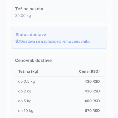
Težina paketa
30.00
kg
Status dostave
📦 Dostava se naplaćuje prema cenovniku
Cenovnik dostave
Težina (kg)
Cena (RSD)
do
0.5
kg
430
RSD
do
2
kg
430
RSD
do
5
kg
490
RSD
do
10
kg
670
RSD