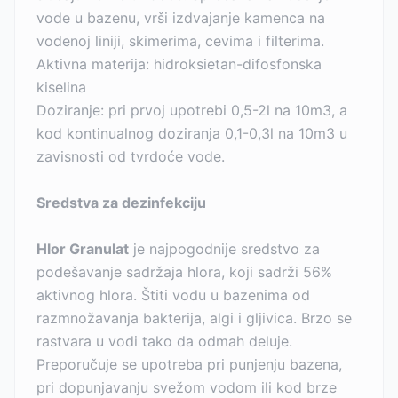
vode u bazenu, vrši izdvajanje kamenca na
vodenoj liniji, skimerima, cevima i filterima.
Aktivna materija: hidroksietan-difosfonska
kiselina
Doziranje: pri prvoj upotrebi 0,5-2l na 10m3, a
kod kontinualnog doziranja 0,1-0,3l na 10m3 u
zavisnosti od tvrdoće vode.
Sredstva za dezinfekciju
Hlor Granulat
je najpogodnije sredstvo za
podešavanje sadržaja hlora, koji sadrži 56%
aktivnog hlora. Štiti vodu u bazenima od
razmnožavanja bakterija, algi i gljivica. Brzo se
rastvara u vodi tako da odmah deluje.
Preporučuje se upotreba pri punjenju bazena,
pri dopunjavanju svežom vodom ili kod brze