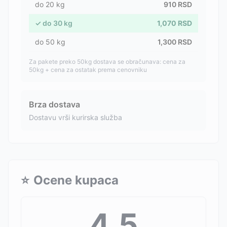
do
20
kg
910
RSD
✓
do
30
kg
1,070
RSD
do
50
kg
1,300
RSD
Za pakete preko 50kg dostava se obračunava: cena za
50kg + cena za ostatak prema cenovniku
Brza dostava
Dostavu vrši kurirska služba
⭐
Ocene kupaca
4.5