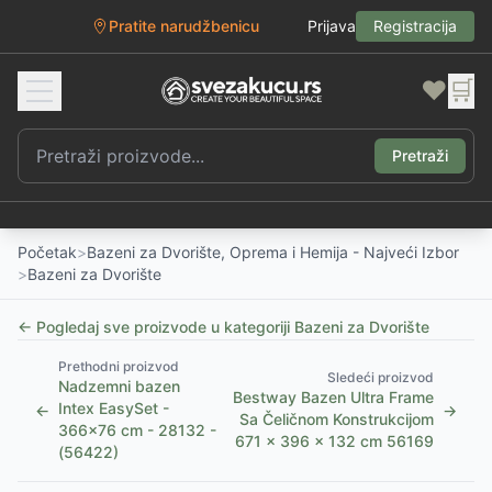
Pratite narudžbenicu
Prijava
Registracija
❤️
🛒
Pretraži
Početak
>
Bazeni za Dvorište, Oprema i Hemija - Najveći Izbor
>
Bazeni za Dvorište
← Pogledaj sve proizvode u kategoriji
Bazeni za Dvorište
Prethodni proizvod
Sledeći proizvod
Nadzemni bazen
Bestway Bazen Ultra Frame
Intex EasySet -
←
→
Sa Čeličnom Konstrukcijom
366x76 cm - 28132 -
671 x 396 x 132 cm 56169
(56422)