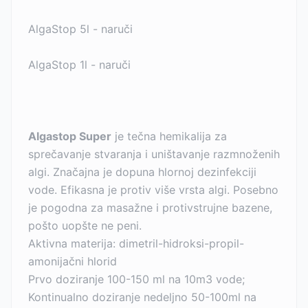
AlgaStop 5l - naruči
AlgaStop 1l - naruči
Algastop Super
je tečna hemikalija za
sprečavanje stvaranja i uništavanje razmnoženih
algi. Značajna je dopuna hlornoj dezinfekciji
vode. Efikasna je protiv više vrsta algi. Posebno
je pogodna za masažne i protivstrujne bazene,
pošto uopšte ne peni.
Aktivna materija: dimetril-hidroksi-propil-
amonijačni hlorid
Prvo doziranje 100-150 ml na 10m3 vode;
Kontinualno doziranje nedeljno 50-100ml na