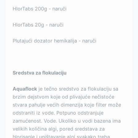
HlorTabs 200g - naruči
HlorTabs 20g - naruči
Plutajući dozator hemikalija - naruči
Sredstva za flokulaciju
Aquaflock
je tečno sredstvo za flokulaciju sa
brzim dejstvom koje od plivajuće nečistoće
stvara pahulje većih dimenzija koje filter može
odstraniti iz vode. Potpuno odstranjuje
zamućenost. Vode. Ukoliko u vodi bazena ima
velikih količina algi, pored sredstava za
hlorisanje i uništavanje algi svakako treba