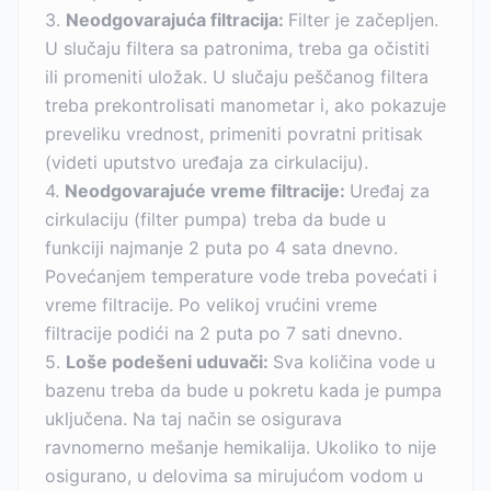
3.
Neodgovarajuća filtracija:
Filter je začepljen.
U slučaju filtera sa patronima, treba ga očistiti
ili promeniti uložak. U slučaju peščanog filtera
treba prekontrolisati manometar i, ako pokazuje
preveliku vrednost, primeniti povratni pritisak
(videti uputstvo uređaja za cirkulaciju).
4.
Neodgovarajuće vreme filtracije:
Uređaj za
cirkulaciju (filter pumpa) treba da bude u
funkciji najmanje 2 puta po 4 sata dnevno.
Povećanjem temperature vode treba povećati i
vreme filtracije. Po velikoj vrućini vreme
filtracije podići na 2 puta po 7 sati dnevno.
5.
Loše podešeni uduvači:
Sva količina vode u
bazenu treba da bude u pokretu kada je pumpa
uključena. Na taj način se osigurava
ravnomerno mešanje hemikalija. Ukoliko to nije
osigurano, u delovima sa mirujućom vodom u