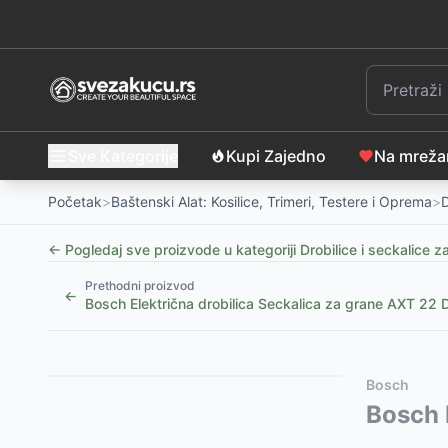
Sve Kategorije
Kupi Zajedno
Na mrež
Početak
>
Baštenski Alat: Kosilice, Trimeri, Testere i Oprema
>
D
← Pogledaj sve proizvode u kategoriji
Drobilice i seckalice z
Prethodni proizvod
←
Bosch Električna drobilica Seckalica za grane AXT 2
Slični proizvodi
Alternative za rasprodati proizvod
Bosch
Fieldmann Električna drobilica za grane FZD 4015-E
Ovaj proizvod nije dostupan, pogledajte slične proiz
Bosch 
Motorna seckalica za grane Villager VPC 160 L
Električna drobilica Seckalica za grane Villager VC
-
69