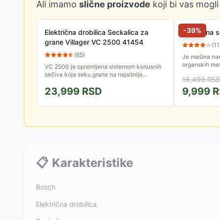
Ali imamo
slične proizvode
koji bi vas mogli
-
39
%
Električna drobilica Seckalica za
Električna
grane Villager VC 2500 41454
(
11
(
65
)
Je mašina nam
organskih mat
VC 2500 je opremljena sistemom konusnih
snage 2500 W
sečiva koja seku grane na najsitnije
16,499
RS
komade. Ovako dobijena biomasa je
23,999
RSD
9,999
R
pogodna za pravljenje briketa za ogrev.
📋
Karakteristike
Bosch
Električna drobilica