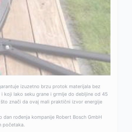
arantuje izuzetno brzu protok materijala bez
i koji lako seku grane i grmlje do debljine od 45
o znači da ovaj mali praktični izvor energije
 bio dan rođenja kompanije Robert Bosch GmbH
ih početaka.