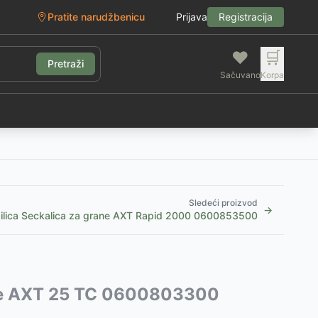
Pratite narudžbenicu
Prijava
Registracija
❤️
🛒
Pretraži
Sačuvano
Korpa
g
Sledeći proizvod
→
bilica Seckalica za grane AXT Rapid 2000 0600853500
rane AXT 25 TC 0600803300