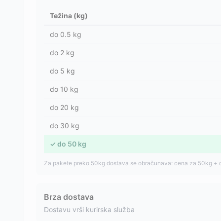
Težina (kg)
do
0.5
kg
do
2
kg
do
5
kg
do
10
kg
do
20
kg
do
30
kg
✓
do
50
kg
Za pakete preko 50kg dostava se obračunava: cena za 50kg + 
Brza dostava
Dostavu vrši kurirska služba