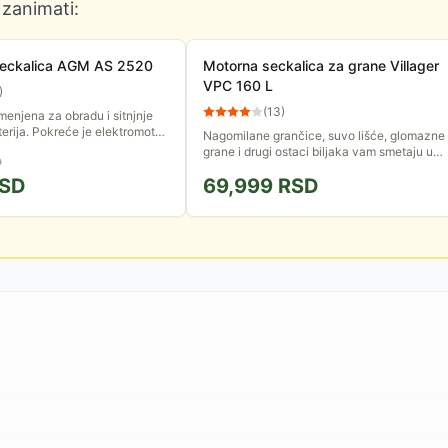
 zanimati:
 seckalica AGM AS 2520
Motorna seckalica za grane Villager
VPC 160 L
)
(
13
)
enjena za obradu i sitnjnje
erija. Pokreće je elektromotor
Nagomilane grančice, suvo lišće, glomazne
.
grane i drugi ostaci biljaka vam smetaju u
D
dvorištu. Villager seckalica će Vam pomoći
SD
69,999
RSD
da se efikasno...