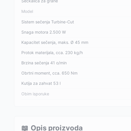
Seckalica za grane
Model
Sistem sečenja Turbine-Cut
Snaga motora 2.500 W
Kapacitet sečenja, maks. Ø 45 mm
Protok materijala, cca. 230 kg/h
Brzina sečenja 41 o/min
Obrtni moment, cca. 650 Nm
Kutija za zahvat 53 l
Obim isporuke
📖
Opis proizvoda