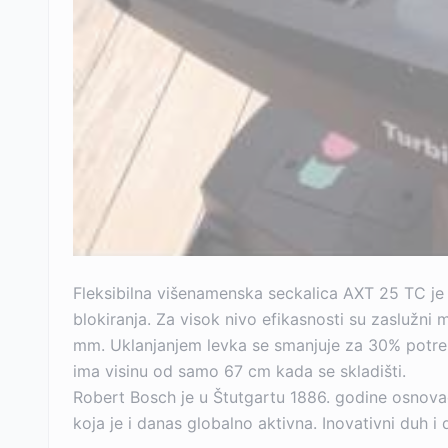
Fleksibilna višenamenska seckalica AXT 25 TC je 
blokiranja. Za visok nivo efikasnosti su zaslužni
mm. Uklanjanjem levka se smanjuje za 30% potreba
ima visinu od samo 67 cm kada se skladišti.
Robert Bosch je u Štutgartu 1886. godine osnova
koja je i danas globalno aktivna. Inovativni duh 