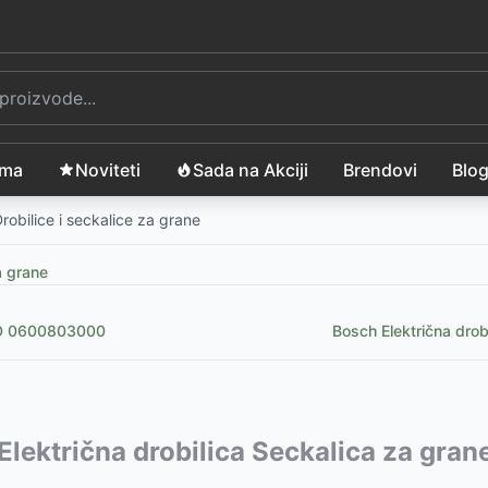
ama
Noviteti
Sada na Akciji
Brendovi
Blo
robilice i seckalice za grane
a grane
2 D 0600803000
Bosch Električna dro
vode:
Električna drobilica Seckalica za g
-
12399
RSD
 2500 41454
999
RSD
-
23999
RSD