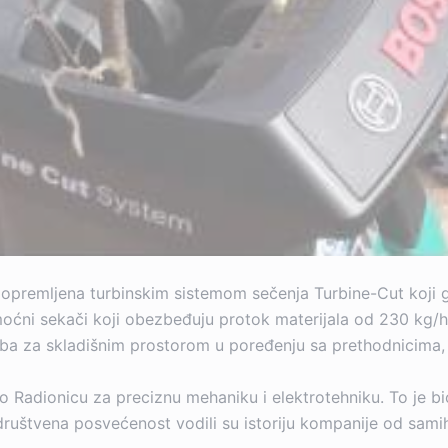
opremljena turbinskim sistemom sečenja Turbine-Cut koji g
 moćni sekači koji obezbeđuju protok materijala od 230 kg/h 
 za skladišnim prostorom u poređenju sa prethodnicima, št
o Radionicu za preciznu mehaniku i elektrotehniku. To je
i društvena posvećenost vodili su istoriju kompanije od sam