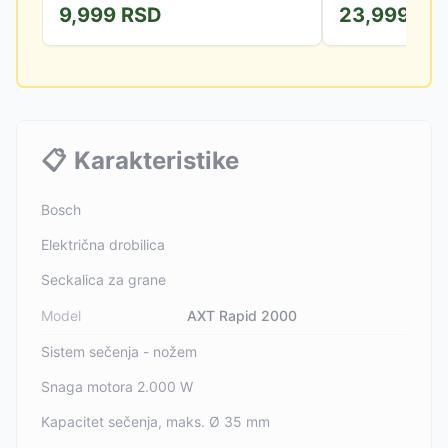
9,999
RSD
23,999
RS
pogodna za pravljen
📋
Karakteristike
Bosch
Električna drobilica
Seckalica za grane
Model
AXT Rapid 2000
Sistem sečenja - nožem
Snaga motora 2.000 W
Kapacitet sečenja, maks. Ø 35 mm