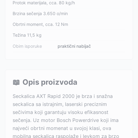
Protok materijala, cca. 80 kg/h
Brzina sečenja 3.650 o/min
Obrtni moment, cca. 12 Nm
Težina 11,5 kg
Obim isporuke
praktični nabijač
📖
Opis proizvoda
Seckalica AXT Rapid 2000 je brza i snažna
seckalica sa istrajnim, laserski preciznim
sečivima koji garantuju visoku efikasnost
sečenja. Uz motor Bosch Powerdrive koji ima
najveći obrtni momenat u svojoj klasi, ova
mobilna seckalica raspolaže i levkom za brzo