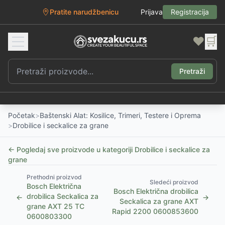
Pratite narudžbenicu
Prijava
Registracija
❤️
🛒
Pretraži
Početak
>
Baštenski Alat: Kosilice, Trimeri, Testere i Oprema
>
Drobilice i seckalice za grane
← Pogledaj sve proizvode u kategoriji
Drobilice i seckalice za
grane
Prethodni proizvod
Sledeći proizvod
Bosch Električna
Bosch Električna drobilica
drobilica Seckalica za
←
→
Seckalica za grane AXT
grane AXT 25 TC
Rapid 2200 0600853600
0600803300