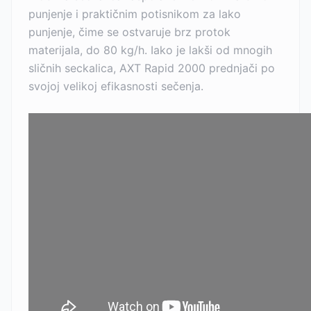
punjenje i praktičnim potisnikom za lako
punjenje, čime se ostvaruje brz protok
materijala, do 80 kg/h. Iako je lakši od mnogih
sličnih seckalica, AXT Rapid 2000 prednjači po
svojoj velikoj efikasnosti sečenja.