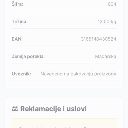
Šifra:
604
Težina:
12.00
kg
EAN:
3165140430524
Zemlja porekla:
Mađarska
Uvoznik:
Navedeno na pakovanju proizvoda
⚖️
Reklamacije i uslovi