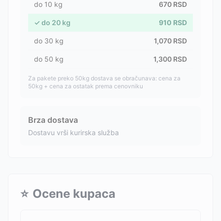
do
10
kg
670
RSD
✓
do
20
kg
910
RSD
do
30
kg
1,070
RSD
do
50
kg
1,300
RSD
Za pakete preko 50kg dostava se obračunava: cena za
50kg + cena za ostatak prema cenovniku
Brza dostava
Dostavu vrši kurirska služba
⭐
Ocene kupaca