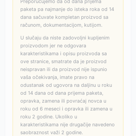
Preporučujemo da od dana prijema
paketa pa najmanje do isteka roka od 14
dana sačuvate kompletan proizvod sa
računom, dokumentacijom, kutijom.
U slučaju da niste zadovoljni kupljenim
proizvodom jer ne odgovara
karakteristikama i opisu proizvoda sa
ove stranice, smatrate da je proizvod
neispravan ili da proizvod nije ispunio
vaša očekivanja, imate pravo na
odustanak od ugovora na daljinu u roku
od 14 dana od dana prijema paketa,
opravka, zamena ili povraćaj novca u
roku od 6 meseci i opravka ili zamena u
roku 2 godine. Ukoliko u
karakteristikama nije drugačije navedeno
saobraznost važi 2 godine.