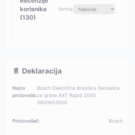
Recenzije
korisnika
Sortiraj:
(
130
)
📄
Deklaracija
Naziv
Bosch Električna drobilica Seckalica
proizvoda:
za grane AXT Rapid 2000
0600853500
Proizvođač:
Bosch