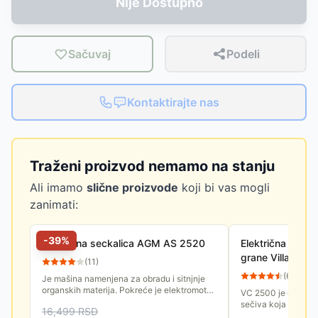
Nije Dostupno
Sačuvaj
Podeli
Kontaktirajte nas
Traženi proizvod nemamo na stanju
Ali imamo
slične proizvode
koji bi vas mogli
zanimati:
-
39
%
Električna seckalica AGM AS 2520
Električna drobil
grane Villager 
(
11
)
(
65
)
Je mašina namenjena za obradu i sitnjnje
organskih materija. Pokreće je elektromotor
VC 2500 je opreml
snage 2500 W.
sečiva koja seku gr
16,499
RSD
komade. Ovako dob