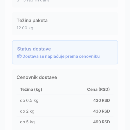
Težina paketa
12.00
kg
Status dostave
📦 Dostava se naplaćuje prema cenovniku
Cenovnik dostave
Težina (kg)
Cena (RSD)
do
0.5
kg
430
RSD
do
2
kg
430
RSD
do
5
kg
490
RSD