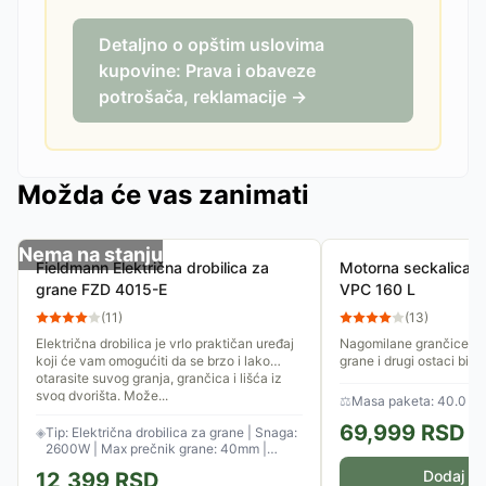
Detaljno o opštim uslovima
kupovine: Prava i obaveze
potrošača, reklamacije →
Možda će vas zanimati
Nema na stanju
Fieldmann Električna drobilica za
Motorna seckalica za
grane FZD 4015-E
VPC 160 L
(
11
)
(
13
)
Električna drobilica je vrlo praktičan uređaj
Nagomilane grančice, s
koji će vam omogućiti da se brzo i lako
grane i drugi ostaci bil
otarasite suvog granja, grančica i lišća iz
dvorištu. Villager seck
svog dvorišta. Može...
da se efikasno...
⚖
Masa paketa: 40.0 kg
69,999
RSD
◈
Tip: Električna drobilica za grane | Snaga:
2600W | Max prečnik grane: 40mm |
Torba: 45 lit.
Dodaj u 
12,399
RSD