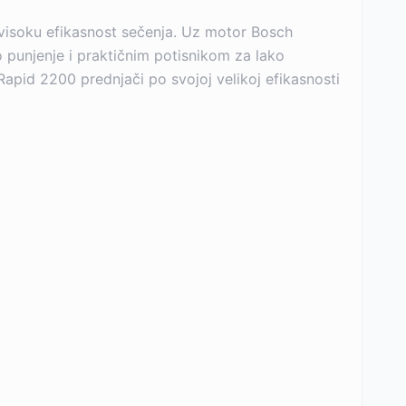
u visoku efikasnost sečenja. Uz motor Bosch
 punjenje i praktičnim potisnikom za lako
 Rapid 2200 prednjači po svojoj velikoj efikasnosti