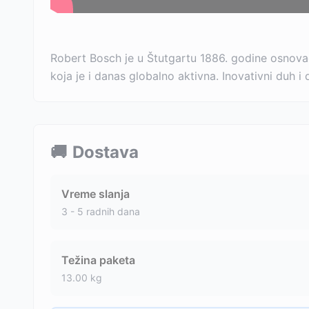
Robert Bosch je u Štutgartu 1886. godine osnova
koja je i danas globalno aktivna. Inovativni duh 
🚚
Dostava
Vreme slanja
3 - 5 radnih dana
Težina paketa
13.00
kg