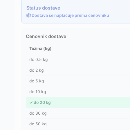
Status dostave
📦 Dostava se naplaćuje prema cenovniku
Cenovnik dostave
Težina (kg)
do
0.5
kg
do
2
kg
do
5
kg
do
10
kg
✓
do
20
kg
do
30
kg
do
50
kg