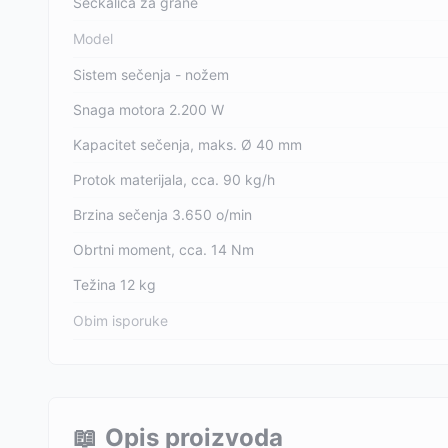
Seckalica za grane
Model
Sistem sečenja - nožem
Snaga motora 2.200 W
Kapacitet sečenja, maks. Ø 40 mm
Protok materijala, cca. 90 kg/h
Brzina sečenja 3.650 o/min
Obrtni moment, cca. 14 Nm
Težina 12 kg
Obim isporuke
📖
Opis proizvoda