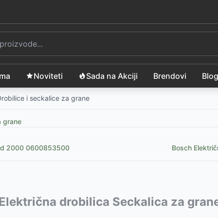
ama
Noviteti
Sada na Akciji
Brendovi
Blo
robilice i seckalice za grane
a grane
Rapid 2000 0600853500
Bosch Elektri
vode:
Električna drobilica Seckalica za g
-
12399
RSD
999
RSD