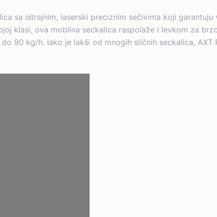
ca sa istrajnim, laserski preciznim sečivima koji garantuj
joj klasi, ova mobilna seckalica raspolaže i levkom za brzo
 do 90 kg/h. Iako je lakši od mnogih sličnih seckalica, AXT