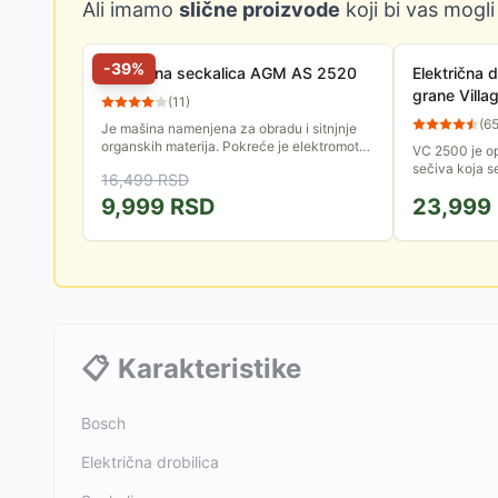
Ali imamo
slične proizvode
koji bi vas mogli
-
39
%
Električna seckalica AGM AS 2520
Električna d
grane Vill
(
11
)
(
6
Je mašina namenjena za obradu i sitnjnje
organskih materija. Pokreće je elektromotor
VC 2500 je o
snage 2500 W.
sečiva koja s
16,499
RSD
komade. Ovak
9,999
RSD
23,999
pogodna za pr
📋
Karakteristike
Bosch
Električna drobilica