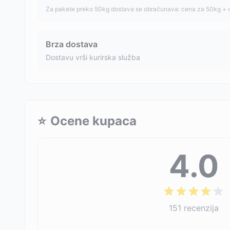
Za pakete preko 50kg dostava se obračunava: cena za 50kg + 
Brza dostava
Dostavu vrši kurirska služba
⭐
Ocene kupaca
4.0
151
recenzija