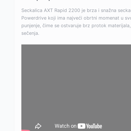
Seckalica AXT Rapid 2200 je brza i snažna seckali
Powerdrive koji ima najveći obrtni momenat u svo
punjenje, čime se ostvaruje brz protok materijala,
sečenja.