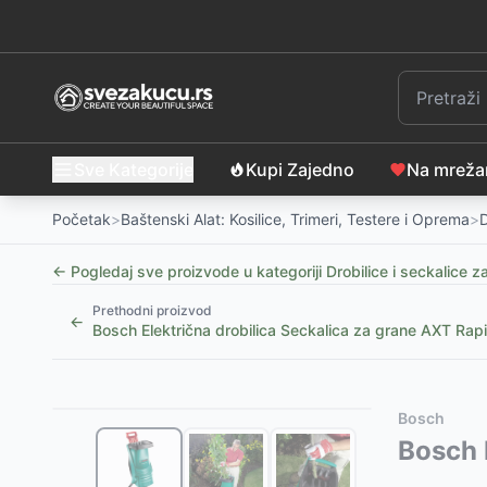
Sve Kategorije
Kupi Zajedno
Na mrež
Početak
>
Baštenski Alat: Kosilice, Trimeri, Testere i Oprema
>
D
← Pogledaj sve proizvode u kategoriji
Drobilice i seckalice z
Prethodni proizvod
←
Bosch Električna drobilica Seckalica za grane AXT 
Slični proizvodi
Alternative za rasprodati proizvod
Bosch
Fieldmann Električna drobilica za grane FZD 4015-E
Ovaj proizvod nije dostupan, pogledajte slične proiz
Bosch 
Motorna seckalica za grane Villager VPC 160 L
Električna seckalica AGM AS 2520
-
9999
RSD
-
69