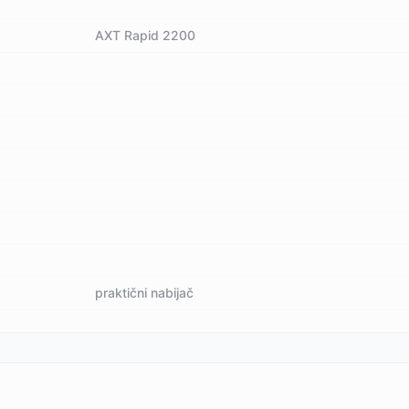
AXT Rapid 2200
praktični nabijač