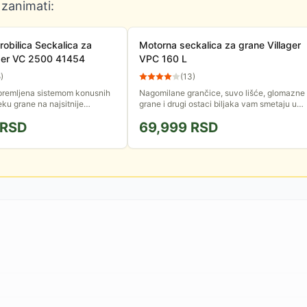
 zanimati:
robilica Seckalica za
Motorna seckalica za grane Villager
ager VC 2500 41454
VPC 160 L
5
)
(
13
)
premljena sistemom konusnih
Nagomilane grančice, suvo lišće, glomazne
eku grane na najsitnije
grane i drugi ostaci biljaka vam smetaju u
o dobijena biomasa je
dvorištu. Villager seckalica će Vam pomoći
RSD
69,999
RSD
avljenje briketa za ogrev.
da se efikasno...