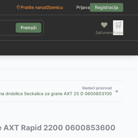
Pratite narudžbenicu
Prijava
Registracija
❤️
🛒
Pretraži
Sačuvano
Korpa
g
Sledeći proizvod
→
čna drobilica Seckalica za grane AXT 25 D 0600803100
rane AXT Rapid 2200 0600853600