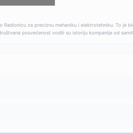
o Radionicu za preciznu mehaniku i elektrotehniku. To je
i društvena posvećenost vodili su istoriju kompanije od sam