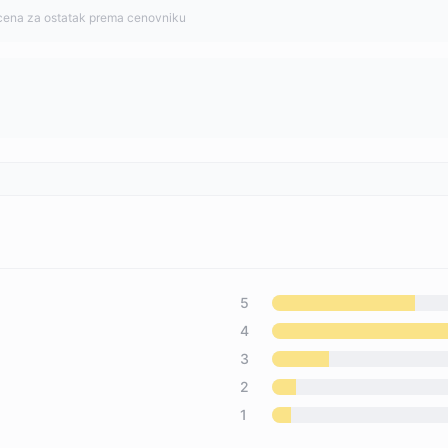
cena za ostatak prema cenovniku
5
4
3
2
1