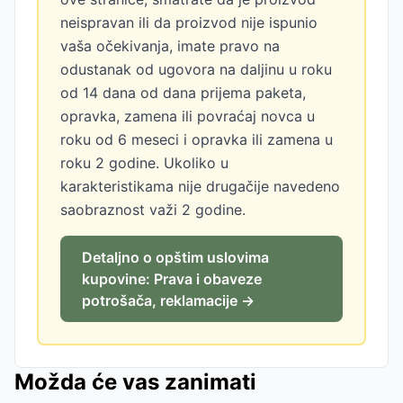
neispravan ili da proizvod nije ispunio
vaša očekivanja, imate pravo na
odustanak od ugovora na daljinu u roku
od 14 dana od dana prijema paketa,
opravka, zamena ili povraćaj novca u
roku od 6 meseci i opravka ili zamena u
roku 2 godine. Ukoliko u
karakteristikama nije drugačije navedeno
saobraznost važi 2 godine.
Detaljno o opštim uslovima
kupovine: Prava i obaveze
potrošača, reklamacije →
Možda će vas zanimati