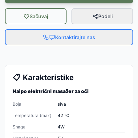
Sačuvaj
Podeli
Kontaktirajte nas
📋
Karakteristike
Naipo električni masažer za oči
Boja
siva
Temperatura (max)
42 °C
Snaga
4W