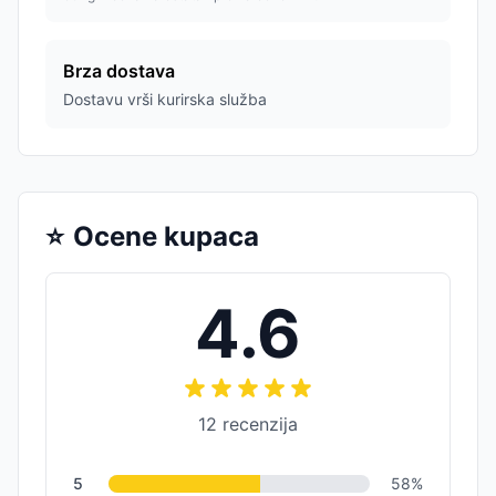
Brza dostava
Dostavu vrši kurirska služba
⭐
Ocene kupaca
4.6
12
recenzija
5
58
%