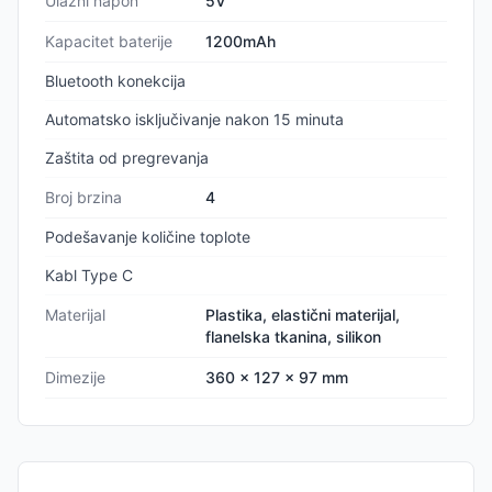
Ulazni napon
5V
Kapacitet baterije
1200mAh
Bluetooth konekcija
Automatsko isključivanje nakon 15 minuta
Zaštita od pregrevanja
Broj brzina
4
Podešavanje količine toplote
Kabl Type C
Materijal
Plastika, elastični materijal,
flanelska tkanina, silikon
Dimezije
360 x 127 x 97 mm