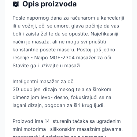
📖
Opis proizvoda
Posle napornog dana za računarom u kancelariji
ili u vožnji, oči se umore, glava počinje da vas
boli i zaista želite da se opustite. Najefikasniji
način je masaža. ali ne mogu svi priuštiti
konstantne posete maseru. Postoji još jedno
rešenje - Naipo MGE-2304 masažer za oči.
Stavite ga i uživajte u masaži.
Inteligentni masažer za oči
3D udubljeni dizajn mekog tela sa širokom
dimenzijom levo- desno, fokusirajući se na
lagani dizajn, pogodan za širi krug ljudi.
Proizvod ima 14 isturenih tačaka sa ugrađenim
mini motorima i silikonskim masažnim glavama,