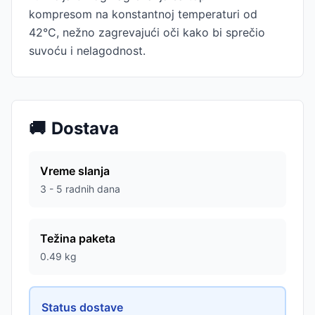
kompresom na konstantnoj temperaturi od
42°C, nežno zagrevajući oči kako bi sprečio
suvoću i nelagodnost.
🚚
Dostava
Vreme slanja
3 - 5 radnih dana
Težina paketa
0.49
kg
Status dostave