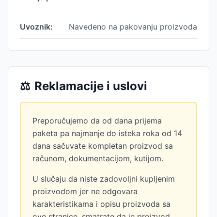
Uvoznik:
Navedeno na pakovanju proizvoda
⚖️
Reklamacije i uslovi
Preporučujemo da od dana prijema
paketa pa najmanje do isteka roka od 14
dana sačuvate kompletan proizvod sa
računom, dokumentacijom, kutijom.
U slučaju da niste zadovoljni kupljenim
proizvodom jer ne odgovara
karakteristikama i opisu proizvoda sa
ove stranice, smatrate da je proizvod