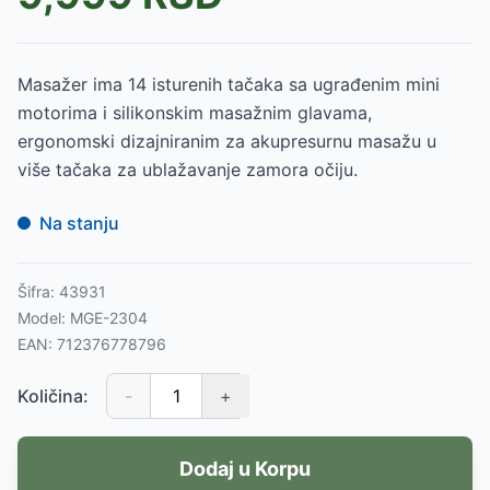
Masažer ima 14 isturenih tačaka sa ugrađenim mini
motorima i silikonskim masažnim glavama,
ergonomski dizajniranim za akupresurnu masažu u
više tačaka za ublažavanje zamora očiju.
Na stanju
Šifra:
43931
Model:
MGE-2304
EAN:
712376778796
Količina:
-
+
Dodaj u Korpu