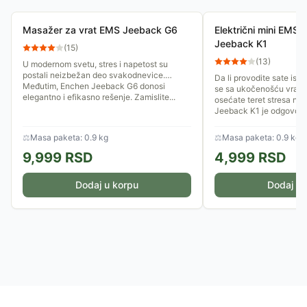
Masažer za vrat EMS Jeeback G6
Električni mini EMS 
Jeeback K1
(
15
)
(
13
)
U modernom svetu, stres i napetost su
postali neizbežan deo svakodnevice.
Da li provodite sate isp
Međutim, Enchen Jeeback G6 donosi
se sa ukočenošću vrata,
elegantno i efikasno rešenje. Zamislite...
osećate teret stresa n
Jeeback K1 je odgovor..
⚖
Masa paketa: 0.9 kg
⚖
Masa paketa: 0.9 kg
9,999
RSD
4,999
RSD
Dodaj u korpu
Dodaj u 