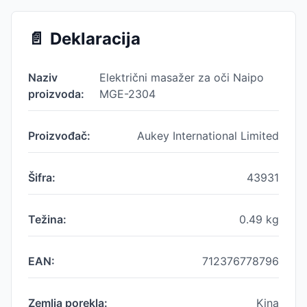
📄
Deklaracija
Naziv
Električni masažer za oči Naipo
proizvoda:
MGE-2304
Proizvođač:
Aukey International Limited
Šifra:
43931
Težina:
0.49
kg
EAN:
712376778796
Zemlja porekla:
Kina