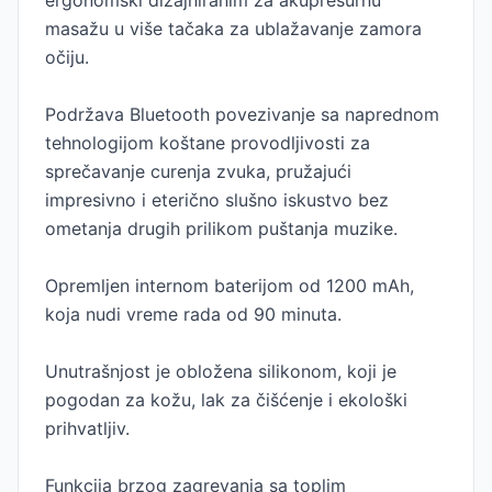
ergonomski dizajniranim za akupresurnu
masažu u više tačaka za ublažavanje zamora
očiju.
Podržava Bluetooth povezivanje sa naprednom
tehnologijom koštane provodljivosti za
sprečavanje curenja zvuka, pružajući
impresivno i eterično slušno iskustvo bez
ometanja drugih prilikom puštanja muzike.
Opremljen internom baterijom od 1200 mAh,
koja nudi vreme rada od 90 minuta.
Unutrašnjost je obložena silikonom, koji je
pogodan za kožu, lak za čišćenje i ekološki
prihvatljiv.
Funkcija brzog zagrevanja sa toplim