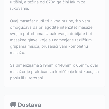
u tišini, a težina od 870g ga čini lakim za
rukovanje.
Ovaj masažer nudi tri nivoa brzine, što vam
omogućava da prilagodite intenzitet masaže
svojim potrebama. U pakovanju dobijate i tri
masažne glave, koje su namenjene različitim
grupama mišića, pružajući vam kompletnu
masažu.
Sa dimenzijama 219mm x 140mm x 65mm, ovaj
masažer je praktičan za korišćenje kod kuće, na
poslu ili u teretani.
🚚
Dostava