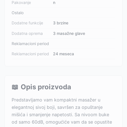
Pakovanje
n
Ostalo
Dodatne funkcije
3 brzine
Dodatna oprema
3 masažne glave
Reklamacioni period
Reklamacioni period
24 meseca
📖
Opis proizvoda
Predstavljamo vam kompaktni masažer u
elegantnoj sivoj boji, savršen za opuštanje
mišića i smanjenje napetosti. Sa nivoom buke
od samo 60dB, omogućiće vam da se opustite