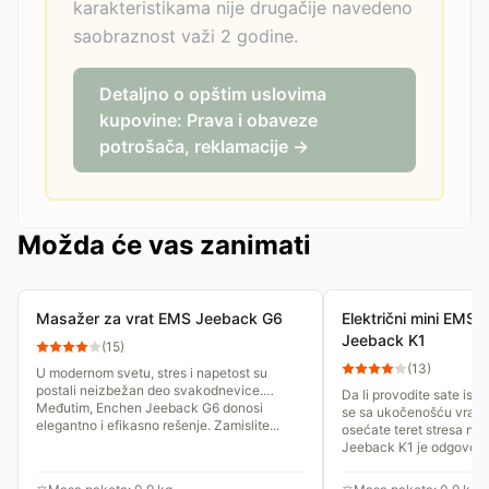
karakteristikama nije drugačije navedeno
saobraznost važi 2 godine.
Detaljno o opštim uslovima
kupovine: Prava i obaveze
potrošača, reklamacije →
Možda će vas zanimati
Masažer za vrat EMS Jeeback G6
Električni mini EMS 
Jeeback K1
(
15
)
(
13
)
U modernom svetu, stres i napetost su
postali neizbežan deo svakodnevice.
Da li provodite sate isp
Međutim, Enchen Jeeback G6 donosi
se sa ukočenošću vrata,
elegantno i efikasno rešenje. Zamislite...
osećate teret stresa n
Jeeback K1 je odgovor..