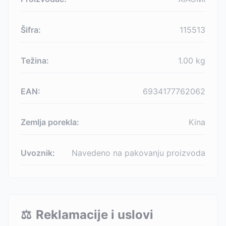
Šifra:
115513
Težina:
1.00
kg
EAN:
6934177762062
Zemlja porekla:
Kina
Uvoznik:
Navedeno na pakovanju proizvoda
⚖️
Reklamacije i uslovi