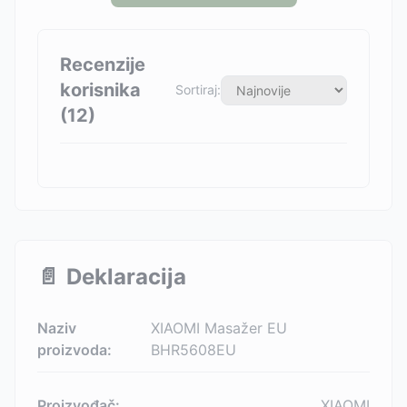
Recenzije
korisnika
Sortiraj:
(
12
)
📄
Deklaracija
Naziv
XIAOMI Masažer EU
proizvoda:
BHR5608EU
Proizvođač:
XIAOMI