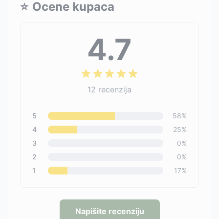
⭐
Ocene kupaca
4.7
12
recenzija
5
58
%
4
25
%
3
0
%
2
0
%
1
17
%
Napišite recenziju