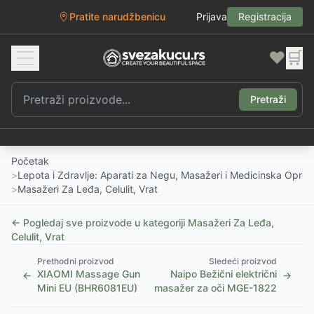
Pratite narudžbenicu
Prijava
Registracija
❤️
🛒
Pretraži
Početak
>
Lepota i Zdravlje: Aparati za Negu, Masažeri i Medicinska Opre
>
Masažeri Za Leđa, Celulit, Vrat
← Pogledaj sve proizvode u kategoriji
Masažeri Za Leđa,
Celulit, Vrat
Prethodni proizvod
Sledeći proizvod
XIAOMI Massage Gun
Naipo Bežični električni
←
→
Mini EU (BHR6081EU)
masažer za oči MGE-1822