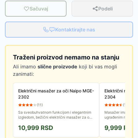
Sačuvaj
Podeli
Kontaktirajte nas
Traženi proizvod nemamo na stanju
Ali imamo
slične proizvode
koji bi vas mogli
zanimati:
Električni masažer za oči Naipo MGE-
Električni masa
2302
2304
(
11
)
(
12
)
Sa sveobuhvatnom funkcijom i elegantnim
Masažer ima 14 ist
izgledom, bežični električni masažer za oči
ugrađenim mini moto
može vam pomoci da ublažite zamor očiju i
masažnim glavama,
10,999
RSD
9,999
RSD
smanjite krugove oko...
dizajniranim za ak
više...