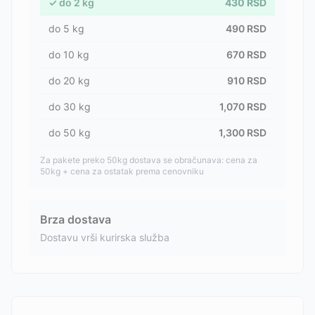
✓
do
2
kg
430
RSD
do
5
kg
490
RSD
do
10
kg
670
RSD
do
20
kg
910
RSD
do
30
kg
1,070
RSD
do
50
kg
1,300
RSD
Za pakete preko 50kg dostava se obračunava: cena za
50kg + cena za ostatak prema cenovniku
Brza dostava
Dostavu vrši kurirska služba