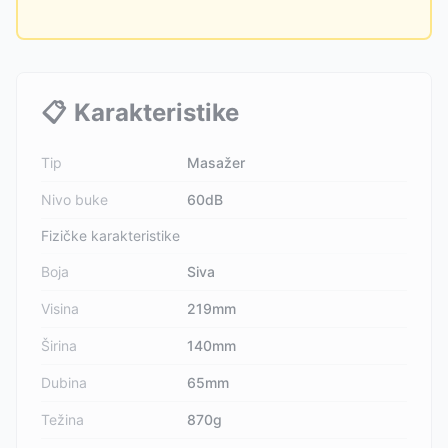
📋
Karakteristike
Tip
Masažer
Nivo buke
60dB
Fizičke karakteristike
Boja
Siva
Visina
219mm
Širina
140mm
Dubina
65mm
Težina
870g