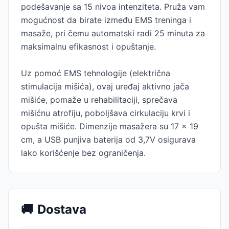
podešavanje sa 15 nivoa intenziteta. Pruža vam
mogućnost da birate između EMS treninga i
masaže, pri čemu automatski radi 25 minuta za
maksimalnu efikasnost i opuštanje.
Uz pomoć EMS tehnologije (električna
stimulacija mišića), ovaj uređaj aktivno jača
mišiće, pomaže u rehabilitaciji, sprečava
mišićnu atrofiju, poboljšava cirkulaciju krvi i
opušta mišiće. Dimenzije masažera su 17 x 19
cm, a USB punjiva baterija od 3,7V osigurava
lako korišćenje bez ograničenja.
🚚
Dostava