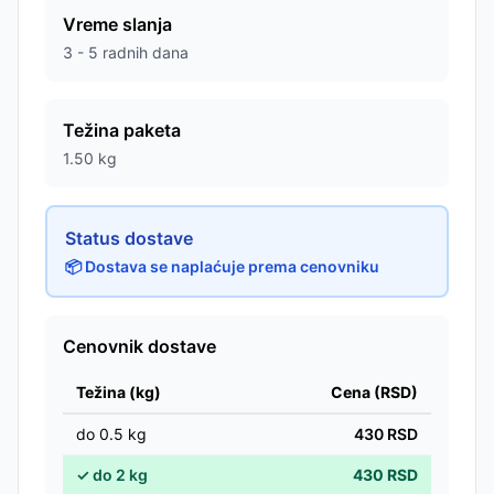
Vreme slanja
3 - 5 radnih dana
Težina paketa
1.50
kg
Status dostave
📦 Dostava se naplaćuje prema cenovniku
Cenovnik dostave
Težina (kg)
Cena (RSD)
do
0.5
kg
430
RSD
✓
do
2
kg
430
RSD