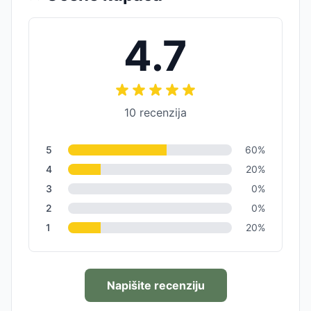
4.7
10
recenzija
5
60
%
4
20
%
3
0
%
2
0
%
1
20
%
Napišite recenziju