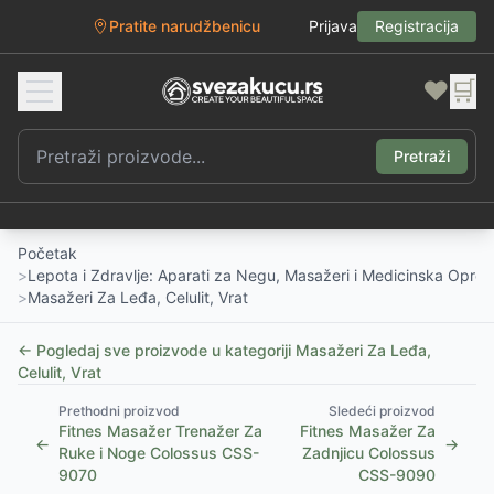
Pratite narudžbenicu
Prijava
Registracija
❤️
🛒
Pretraži
Početak
>
Lepota i Zdravlje: Aparati za Negu, Masažeri i Medicinska Opre
>
Masažeri Za Leđa, Celulit, Vrat
← Pogledaj sve proizvode u kategoriji
Masažeri Za Leđa,
Celulit, Vrat
Prethodni proizvod
Sledeći proizvod
Fitnes Masažer Trenažer Za
Fitnes Masažer Za
←
→
Ruke i Noge Colossus CSS-
Zadnjicu Colossus
9070
CSS-9090