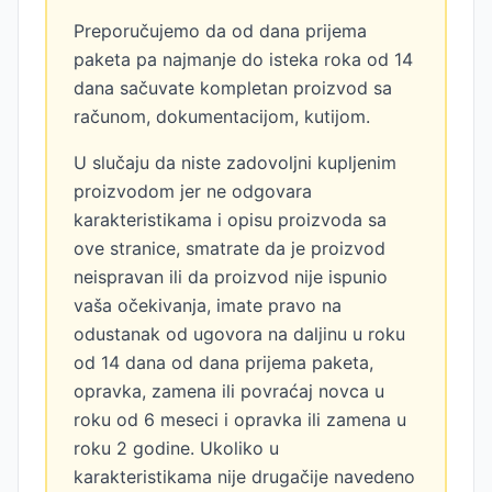
Preporučujemo da od dana prijema
paketa pa najmanje do isteka roka od 14
dana sačuvate kompletan proizvod sa
računom, dokumentacijom, kutijom.
U slučaju da niste zadovoljni kupljenim
proizvodom jer ne odgovara
karakteristikama i opisu proizvoda sa
ove stranice, smatrate da je proizvod
neispravan ili da proizvod nije ispunio
vaša očekivanja, imate pravo na
odustanak od ugovora na daljinu u roku
od 14 dana od dana prijema paketa,
opravka, zamena ili povraćaj novca u
roku od 6 meseci i opravka ili zamena u
roku 2 godine. Ukoliko u
karakteristikama nije drugačije navedeno