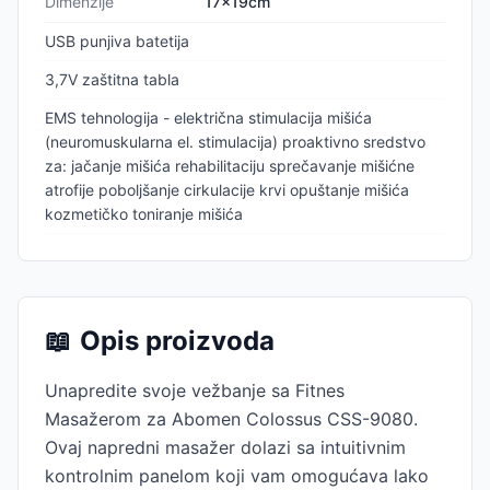
Dimenzije
17x19cm
USB punjiva batetija
3,7V zaštitna tabla
EMS tehnologija - električna stimulacija mišića
(neuromuskularna el. stimulacija) proaktivno sredstvo
za: jačanje mišića rehabilitaciju sprečavanje mišićne
atrofije poboljšanje cirkulacije krvi opuštanje mišića
kozmetičko toniranje mišića
📖
Opis proizvoda
Unapredite svoje vežbanje sa Fitnes
Masažerom za Abomen Colossus CSS-9080.
Ovaj napredni masažer dolazi sa intuitivnim
kontrolnim panelom koji vam omogućava lako