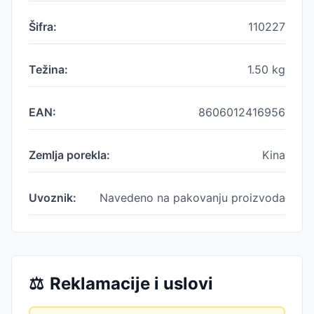
Šifra:
110227
Težina:
1.50
kg
EAN:
8606012416956
Zemlja porekla:
Kina
Uvoznik:
Navedeno na pakovanju proizvoda
⚖️
Reklamacije i uslovi