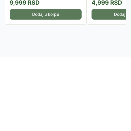
9,999
RSD
4,999
RSD
Dodaj u korpu
Dodaj u 