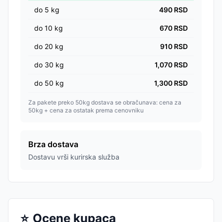
do
5
kg
490
RSD
do
10
kg
670
RSD
do
20
kg
910
RSD
do
30
kg
1,070
RSD
do
50
kg
1,300
RSD
Za pakete preko 50kg dostava se obračunava: cena za
50kg + cena za ostatak prema cenovniku
Brza dostava
Dostavu vrši kurirska služba
⭐
Ocene kupaca