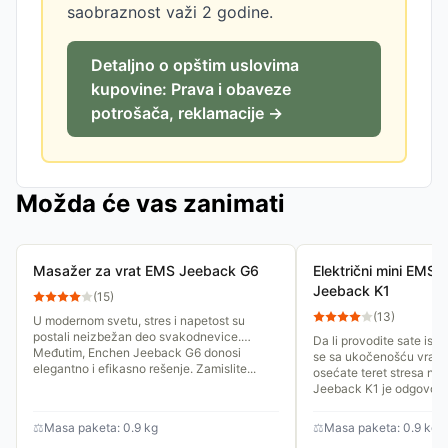
saobraznost važi 2 godine.
Detaljno o opštim uslovima
kupovine: Prava i obaveze
potrošača, reklamacije →
Možda će vas zanimati
Masažer za vrat EMS Jeeback G6
Električni mini EMS 
Jeeback K1
(
15
)
(
13
)
U modernom svetu, stres i napetost su
postali neizbežan deo svakodnevice.
Da li provodite sate isp
Međutim, Enchen Jeeback G6 donosi
se sa ukočenošću vrata,
elegantno i efikasno rešenje. Zamislite...
osećate teret stresa n
Jeeback K1 je odgovor..
⚖
Masa paketa: 0.9 kg
⚖
Masa paketa: 0.9 kg