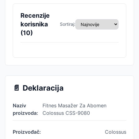
Recenzije
korisnika
Sortiraj:
(
10
)
📄
Deklaracija
Naziv
Fitnes Masažer Za Abomen
proizvoda:
Colossus CSS-9080
Proizvođač:
Colossus