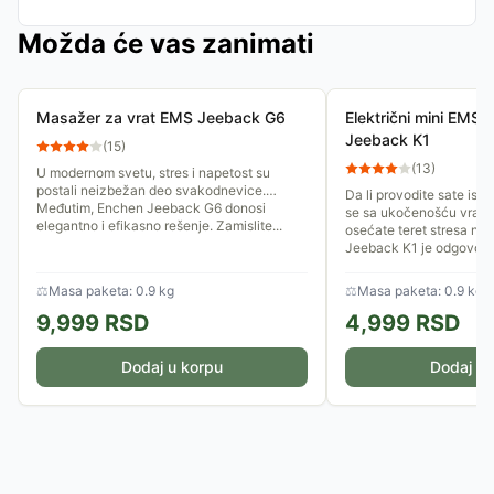
Možda će vas zanimati
Masažer za vrat EMS Jeeback G6
Električni mini EMS 
Jeeback K1
(
15
)
(
13
)
U modernom svetu, stres i napetost su
postali neizbežan deo svakodnevice.
Da li provodite sate isp
Međutim, Enchen Jeeback G6 donosi
se sa ukočenošću vrata,
elegantno i efikasno rešenje. Zamislite...
osećate teret stresa n
Jeeback K1 je odgovor..
⚖
Masa paketa: 0.9 kg
⚖
Masa paketa: 0.9 kg
9,999
RSD
4,999
RSD
Dodaj u korpu
Dodaj u 