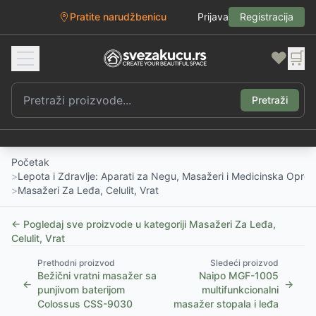
Pratite narudžbenicu
Prijava
Registracija
❤️
🛒
Pretraži
Početak
>
Lepota i Zdravlje: Aparati za Negu, Masažeri i Medicinska Opre
>
Masažeri Za Leđa, Celulit, Vrat
← Pogledaj sve proizvode u kategoriji
Masažeri Za Leđa,
Celulit, Vrat
Prethodni proizvod
Sledeći proizvod
Bežični vratni masažer sa
Naipo MGF-1005
←
→
punjivom baterijom
multifunkcionalni
Colossus CSS-9030
masažer stopala i leđa