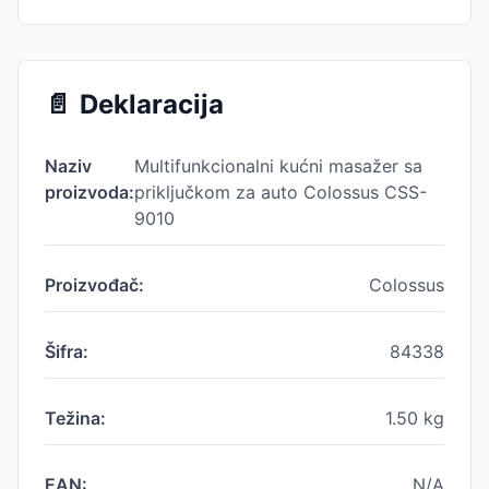
📄
Deklaracija
Naziv
Multifunkcionalni kućni masažer sa
proizvoda:
priključkom za auto Colossus CSS-
9010
Proizvođač:
Colossus
Šifra:
84338
Težina:
1.50
kg
EAN:
N/A