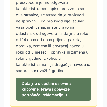
proizvodom jer ne odgovara
karakteristikama i opisu proizvoda sa
ove stranice, smatrate da je proizvod
neispravan ili da proizvod nije ispunio
vaša očekivanja, imate pravo na
odustanak od ugovora na daljinu u roku
od 14 dana od dana prijema paketa,
opravka, zamena ili povraćaj novca u
roku od 6 meseci i opravka ili zamena u
roku 2 godine. Ukoliko u
karakteristikama nije drugačije navedeno
saobraznost važi 2 godine.
Detaljno o opštim uslovima
kupovine: Prava i obaveze
potrošača, reklamacije →