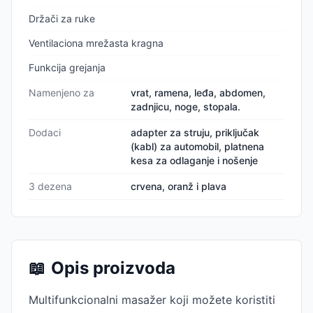
Držači za ruke
Ventilaciona mrežasta kragna
Funkcija grejanja
Namenjeno za
vrat, ramena, leđa, abdomen,
zadnjicu, noge, stopala.
Dodaci
adapter za struju, priključak
(kabl) za automobil, platnena
kesa za odlaganje i nošenje
3 dezena
crvena, oranž i plava
📖
Opis proizvoda
Multifunkcionalni masažer koji možete koristiti