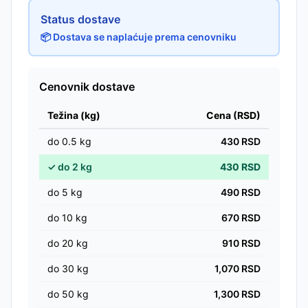
Status dostave
📦 Dostava se naplaćuje prema cenovniku
Cenovnik dostave
Težina (kg)
Cena (RSD)
do
0.5
kg
430
RSD
✓
do
2
kg
430
RSD
do
5
kg
490
RSD
do
10
kg
670
RSD
do
20
kg
910
RSD
do
30
kg
1,070
RSD
do
50
kg
1,300
RSD