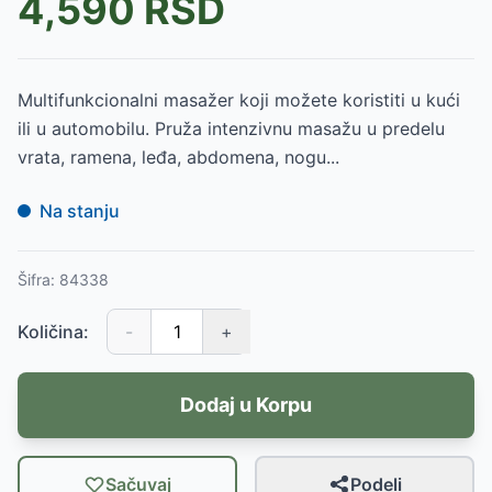
4,590
RSD
Multifunkcionalni masažer koji možete koristiti u kući
ili u automobilu. Pruža intenzivnu masažu u predelu
vrata, ramena, leđa, abdomena, nogu...
Na stanju
Šifra:
84338
Količina:
-
+
Dodaj u Korpu
Sačuvaj
Podeli