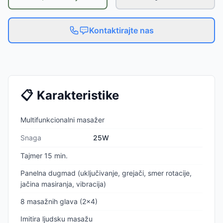
Kontaktirajte nas
📋
Karakteristike
Multifunkcionalni masažer
Snaga
25W
Tajmer 15 min.
Panelna dugmad (uključivanje, grejači, smer rotacije,
jačina masiranja, vibracija)
8 masažnih glava (2×4)
Imitira ljudsku masažu