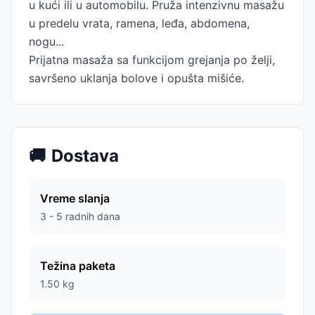
u kući ili u automobilu. Pruža intenzivnu masažu
u predelu vrata, ramena, leđa, abdomena,
nogu...
Prijatna masaža sa funkcijom grejanja po želji,
savršeno uklanja bolove i opušta mišiće.
🚚
Dostava
Vreme slanja
3 - 5 radnih dana
Težina paketa
1.50
kg