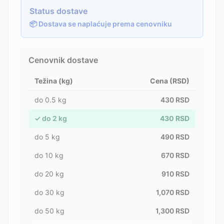
Status dostave
📦 Dostava se naplaćuje prema cenovniku
Cenovnik dostave
Težina (kg)
Cena (RSD)
do
0.5
kg
430
RSD
✓
do
2
kg
430
RSD
do
5
kg
490
RSD
do
10
kg
670
RSD
do
20
kg
910
RSD
do
30
kg
1,070
RSD
do
50
kg
1,300
RSD