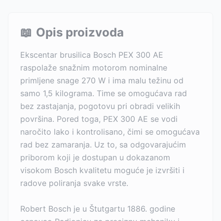
📖
Opis proizvoda
Ekscentar brusilica Bosch PEX 300 AE
raspolaže snažnim motorom nominalne
primljene snage 270 W i ima malu težinu od
samo 1,5 kilograma. Time se omogućava rad
bez zastajanja, pogotovu pri obradi velikih
površina. Pored toga, PEX 300 AE se vodi
naročito lako i kontrolisano, čimi se omogućava
rad bez zamaranja. Uz to, sa odgovarajućim
priborom koji je dostupan u dokazanom
visokom Bosch kvalitetu moguće je izvršiti i
radove poliranja svake vrste.
Robert Bosch je u Štutgartu 1886. godine