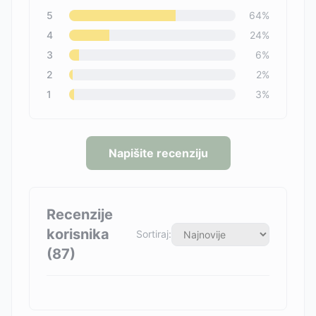
5
64
%
4
24
%
3
6
%
2
2
%
1
3
%
Napišite recenziju
Recenzije
korisnika
Sortiraj:
(
87
)