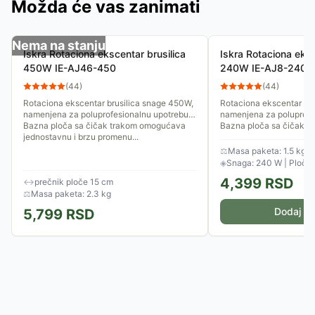
Možda će vas zanimati
Nema na stanju
Iskra Rotaciona ekscentar brusilica
Iskra Rotaciona eksc
450W IE-AJ46-450
240W IE-AJ8-240
(
44
)
(
44
)
Rotaciona ekscentar brusilica snage 450W,
Rotaciona ekscentar br
namenjena za poluprofesionalnu upotrebu.
namenjena za poluprofe
Bazna ploča sa čičak trakom omogućava
Bazna ploča sa čičak 
jednostavnu i brzu promenu...
jednostavnu i brzu prom
⚖
Masa paketa: 1.5 kg
◈
Snaga: 240 W | Ploča
4,399
RSD
↔
prečnik ploče 15 cm
⚖
Masa paketa: 2.3 kg
Dodaj u 
5,799
RSD