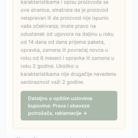
karakteristikama i opisu proizvoda sa
ove stranice, smatrate da je proizvod
neispravan ili da proizvod nije ispunio
vaša očekivanja, imate pravo na
odustanak od ugovora na daljinu u roku
od 14 dana od dana prijema paketa,
opravka, zamena ili povraćaj novca u
roku od 6 meseci i opravka ili zamena u
roku 2 godine. Ukoliko u
karakteristikama nije drugačije navedeno
saobraznost važi 2 godine.
Detaljno o opštim uslovima
kupovine: Prava i obaveze
potrošača, reklamacije →