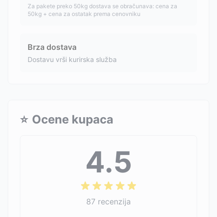
Za pakete preko 50kg dostava se obračunava: cena za
50kg + cena za ostatak prema cenovniku
Brza dostava
Dostavu vrši kurirska služba
⭐
Ocene kupaca
4.5
87
recenzija