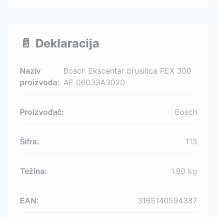
📄
Deklaracija
Naziv
Bosch Ekscentar brusilica PEX 300
proizvoda:
AE 06033A3020
Proizvođač:
Bosch
Šifra:
113
Težina:
1.90
kg
EAN:
3165140594387