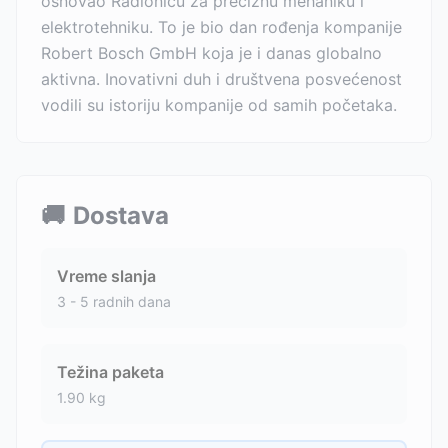
osnovao Radionicu za preciznu mehaniku i
elektrotehniku. To je bio dan rođenja kompanije
Robert Bosch GmbH koja je i danas globalno
aktivna. Inovativni duh i društvena posvećenost
vodili su istoriju kompanije od samih početaka.
🚚
Dostava
Vreme slanja
3 - 5 radnih dana
Težina paketa
1.90
kg