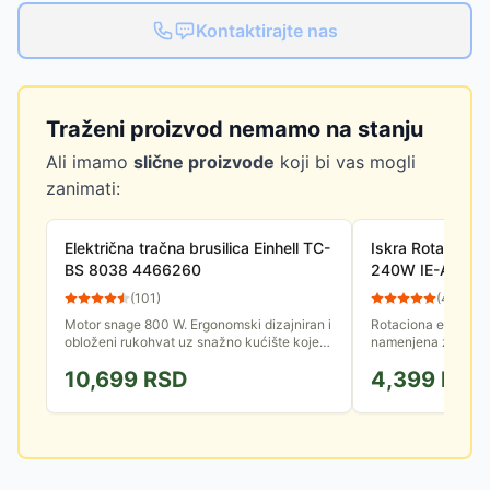
Kontaktirajte nas
Traženi proizvod nemamo na stanju
Ali imamo
slične proizvode
koji bi vas mogli
zanimati:
Električna tračna brusilica Einhell TC-
Iskra Rotaciona 
BS 8038 4466260
240W IE-AJ8-2
(
101
)
(
44
)
Motor snage 800 W. Ergonomski dizajniran i
Rotaciona ekscenta
obloženi rukohvat uz snažno kućište koje
namenjena za polup
smanjuje vibracije garantuje minimalni umor
Bazna ploča sa či
10,699
RSD
4,399
RSD
nakon završenog posla.
jednostavnu i brzu 