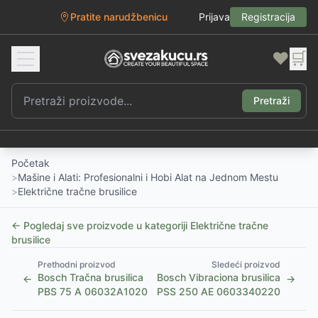
Pratite narudžbenicu
Prijava
Registracija
❤️
🛒
Pretraži
Početak
>
Mašine i Alati: Profesionalni i Hobi Alat na Jednom Mestu
>
Električne tračne brusilice
← Pogledaj sve proizvode u kategoriji
Električne tračne
brusilice
Prethodni proizvod
Sledeći proizvod
Bosch Tračna brusilica
Bosch Vibraciona brusilica
←
→
PBS 75 A 06032A1020
PSS 250 AE 0603340220