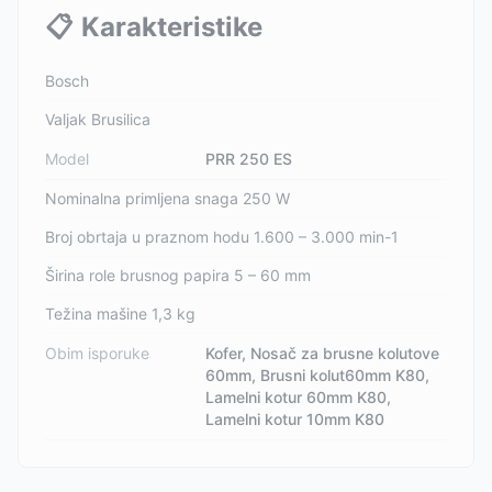
📋
Karakteristike
Bosch
Valjak Brusilica
Model
PRR 250 ES
Nominalna primljena snaga 250 W
Broj obrtaja u praznom hodu 1.600 – 3.000 min-1
Širina role brusnog papira 5 – 60 mm
Težina mašine 1,3 kg
Obim isporuke
Kofer, Nosač za brusne kolutove
60mm, Brusni kolut60mm K80,
Lamelni kotur 60mm K80,
Lamelni kotur 10mm K80