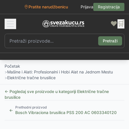
Pratite narudžbenicu
Prijava
Registracija
❤️
🛒
Pretraži
Početak
>
Mašine i Alati: Profesionalni i Hobi Alat na Jednom Mestu
>
Električne tračne brusilice
← Pogledaj sve proizvode u kategoriji
Električne tračne
brusilice
Prethodni proizvod
←
Bosch Vibraciona brusilica PSS 200 AC 0603340120