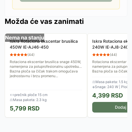
Možda će vas zanimati
Nema na stanju
Iskra Rotaciona ekscentar brusilica
Iskra Rotaciona eksc
450W IE-AJ46-450
240W IE-AJ8-240
(
44
)
(
44
)
Rotaciona ekscentar brusilica snage 450W,
Rotaciona ekscentar br
namenjena za poluprofesionalnu upotrebu.
namenjena za poluprofe
Bazna ploča sa čičak trakom omogućava
Bazna ploča sa čičak 
jednostavnu i brzu promenu...
jednostavnu i brzu prom
⚖
Masa paketa: 1.5 kg
◈
Snaga: 240 W | Ploča
4,399
RSD
↔
prečnik ploče 15 cm
⚖
Masa paketa: 2.3 kg
Dodaj u 
5,799
RSD