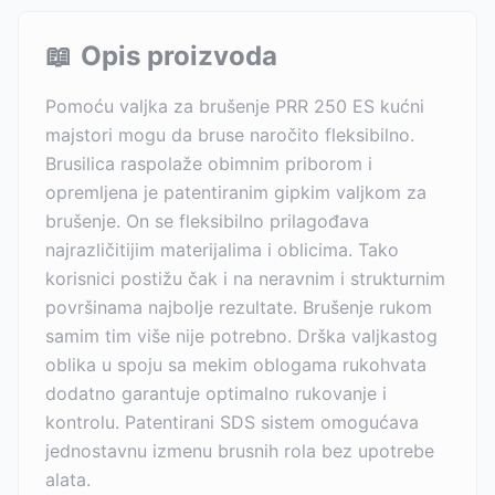
📖
Opis proizvoda
Pomoću valjka za brušenje PRR 250 ES kućni
majstori mogu da bruse naročito fleksibilno.
Brusilica raspolaže obimnim priborom i
opremljena je patentiranim gipkim valjkom za
brušenje. On se fleksibilno prilagođava
najrazličitijim materijalima i oblicima. Tako
korisnici postižu čak i na neravnim i strukturnim
površinama najbolje rezultate. Brušenje rukom
samim tim više nije potrebno. Drška valjkastog
oblika u spoju sa mekim oblogama rukohvata
dodatno garantuje optimalno rukovanje i
kontrolu. Patentirani SDS sistem omogućava
jednostavnu izmenu brusnih rola bez upotrebe
alata.