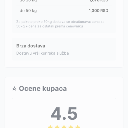
do
50
kg
1,300
RSD
Za pakete preko 50kg dostava se obračunava: cena za
50kg + cena za ostatak prema cenovniku
Brza dostava
Dostavu vrši kurirska služba
⭐
Ocene kupaca
4.5