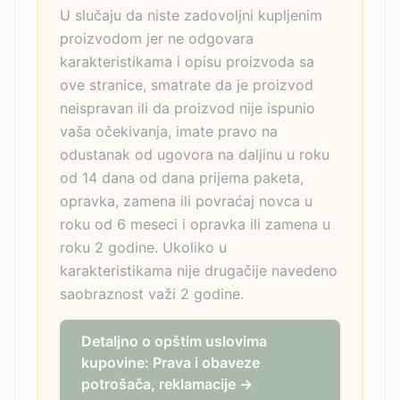
U slučaju da niste zadovoljni kupljenim
proizvodom jer ne odgovara
karakteristikama i opisu proizvoda sa
ove stranice, smatrate da je proizvod
neispravan ili da proizvod nije ispunio
vaša očekivanja, imate pravo na
odustanak od ugovora na daljinu u roku
od 14 dana od dana prijema paketa,
opravka, zamena ili povraćaj novca u
roku od 6 meseci i opravka ili zamena u
roku 2 godine. Ukoliko u
karakteristikama nije drugačije navedeno
saobraznost važi 2 godine.
Detaljno o opštim uslovima
kupovine: Prava i obaveze
potrošača, reklamacije →