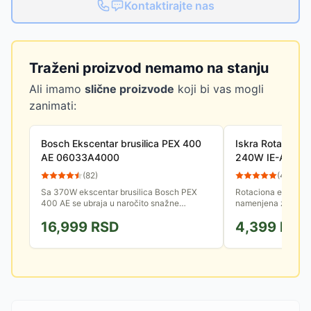
Kontaktirajte nas
Traženi proizvod nemamo na stanju
Ali imamo
slične proizvode
koji bi vas mogli
zanimati:
Bosch Ekscentar brusilica PEX 400
Iskra Rotaciona 
AE 06033A4000
240W IE-AJ8-2
(
82
)
(
44
)
Sa 370W ekscentar brusilica Bosch PEX
Rotaciona ekscenta
400 AE se ubraja u naročito snažne
namenjena za polup
ekscentar brusilice za područje hobi izrade.
Bazna ploča sa či
16,999
RSD
4,399
RSD
jednostavnu i brzu 