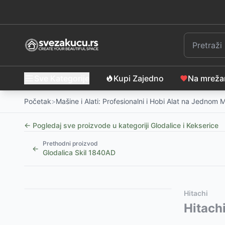
Sve Kategorije
Kupi Zajedno
Na mrež
Početak
>
Mašine i Alati: Profesionalni i Hobi Alat na Jednom 
← Pogledaj sve proizvode u kategoriji
Glodalice i Kekserice
Prethodni proizvod
←
Glodalica Skil 1840AD
Slični proizvodi
Alternative za rasprodati proizvod
Hitachi
Akumulatorska jednoručna glodalica Villager Fuse VL
Ovaj proizvod nije dostupan, pogledajte slične proiz
Hitach
Akumulatorska jednoručna glodalica Villager Fuse V
Električna kekserica Einhell TC-BJ 900 4350620
-
1