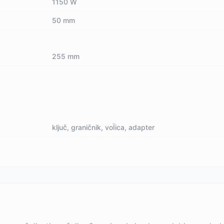
1150 W
50 mm
255 mm
ključ, graničnik, voÏica, adapter