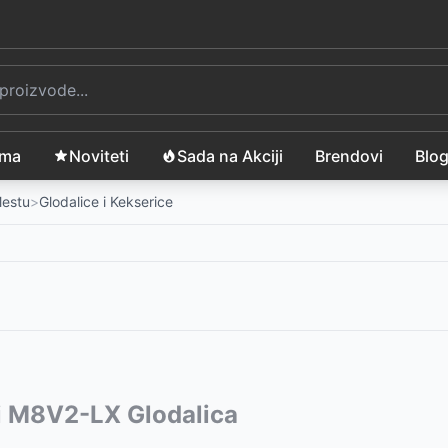
ama
Noviteti
Sada na Akciji
Brendovi
Blo
Mestu
>
Glodalice i Kekserice
N 1020 Bez baterije i punjača
vode:
i M8V2-LX Glodalica
-
6999
RSD
LN 1020 Sa poklon baterijom
4399
RSD
-
6999
RSD