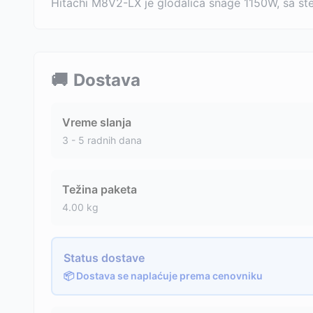
Hitachi M8V2-LX je glodalica snage 1150W, sa s
🚚
Dostava
Vreme slanja
3 - 5 radnih dana
Težina paketa
4.00
kg
Status dostave
📦 Dostava se naplaćuje prema cenovniku