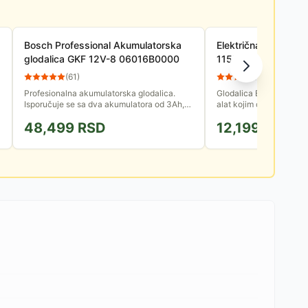
Bosch Professional Akumulatorska
Električna glodalica
glodalica GKF 12V-8 06016B0000
1155 E 4350470
(
61
)
(
95
)
Profesionalna akumulatorska glodalica.
Glodalica Einhell TH-R
Isporučuje se sa dva akumulatora od 3Ah,
alat kojim ćete brzo i la
punjačem i koferom! Optimizovana za
u drvetu, zakositi ivice i
48,499
RSD
12,199
RSD
obradu ivica i skraćivanje...
oblik.