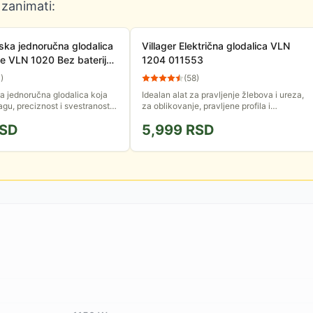
 zanimati:
ska jednoručna glodalica
Villager Električna glodalica VLN
se VLN 1020 Bez baterije i
1204 011553
3
)
(
58
)
 jednoručna glodalica koja
Idealan alat za pravljenje žlebova i ureza,
gu, preciznost i svestranost u
za oblikovanje, pravljene profila i
ičine. Baterija i punjač se ne
dekorativno sečenje. Motor od 1200W sa
SD
5,999
RSD
 uređaj.
lakoćom radi na dubinama do...