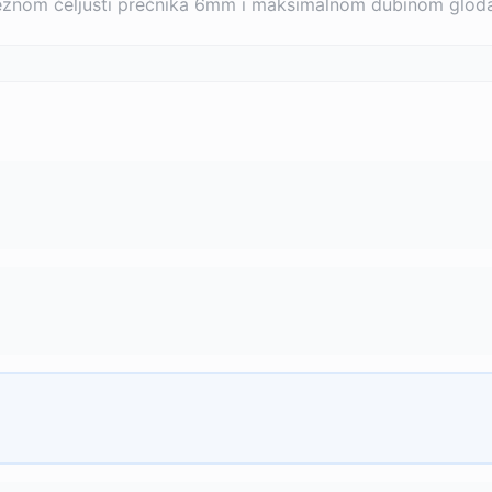
teznom čeljusti prečnika 6mm i maksimalnom dubinom glod