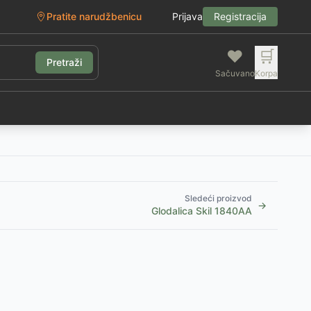
Pratite narudžbenicu
Prijava
Registracija
❤️
🛒
Pretraži
Sačuvano
Korpa
g
Sledeći proizvod
→
Glodalica Skil 1840AA