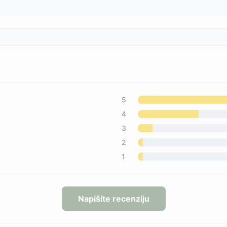
5
4
3
2
1
Napišite recenziju