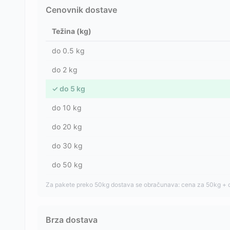
Cenovnik dostave
Težina (kg)
do
0.5
kg
do
2
kg
✓
do
5
kg
do
10
kg
do
20
kg
do
30
kg
do
50
kg
Za pakete preko 50kg dostava se obračunava: cena za 50kg + 
Brza dostava