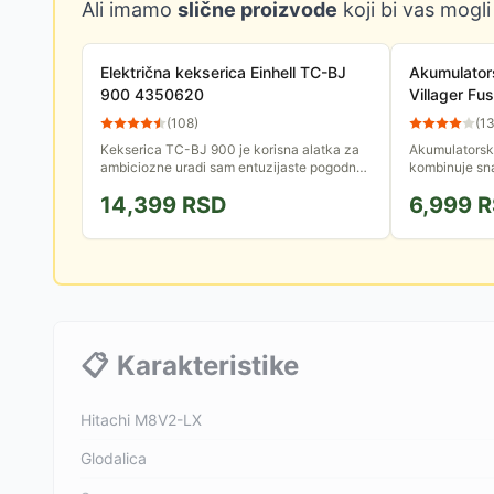
Ali imamo
slične proizvode
koji bi vas mogli
Električna kekserica Einhell TC-BJ
Akumulator
900 4350620
Villager Fu
punjača
(
108
)
(
1
Kekserica TC-BJ 900 je korisna alatka za
Akumulatorska
ambiciozne uradi sam entuzijaste pogodna
kombinuje sna
za izradu žljebova, spojeva i sl. Precizno
alatu male vel
14,399
RSD
6,999
R
podešavanje ugla i...
isporučuju uz
📋
Karakteristike
Hitachi M8V2-LX
Glodalica