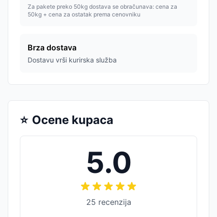
Za pakete preko 50kg dostava se obračunava: cena za
50kg + cena za ostatak prema cenovniku
Brza dostava
Dostavu vrši kurirska služba
⭐
Ocene kupaca
5.0
25
recenzija