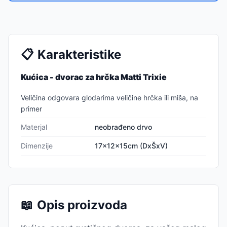
📋
Karakteristike
Kućica - dvorac za hrčka Matti Trixie
Veličina odgovara glodarima veličine hrčka ili miša, na
primer
Materjal
neobrađeno drvo
Dimenzije
17x12x15cm (DxŠxV)
📖
Opis proizvoda