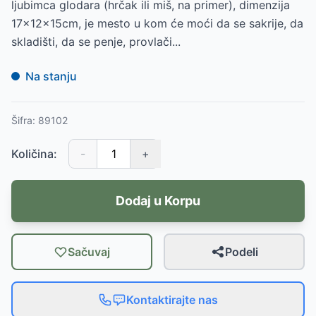
ljubimca glodara (hrčak ili miš, na primer), dimenzija
17x12x15cm, je mesto u kom će moći da se sakrije, da
skladišti, da se penje, provlači...
Na stanju
Šifra:
89102
Količina:
-
+
Dodaj u Korpu
Sačuvaj
Podeli
Kontaktirajte nas