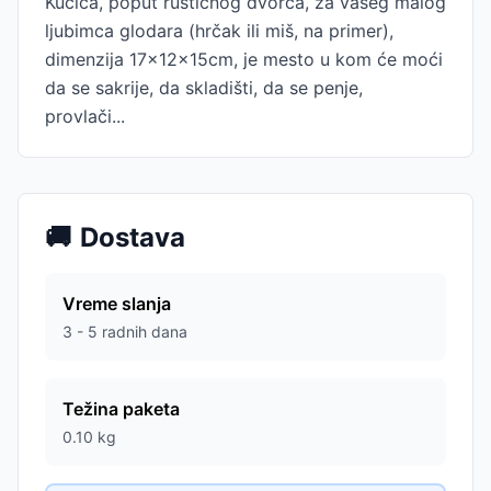
Kućica, poput rustičnog dvorca, za vašeg malog
ljubimca glodara (hrčak ili miš, na primer),
dimenzija 17x12x15cm, je mesto u kom će moći
da se sakrije, da skladišti, da se penje,
provlači...
🚚
Dostava
Vreme slanja
3 - 5 radnih dana
Težina paketa
0.10
kg