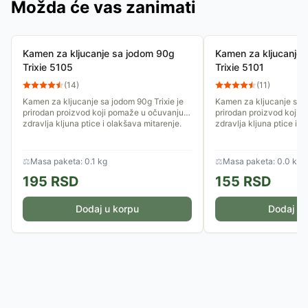
Možda će vas zanimati
Kamen za kljucanje sa jodom 90g
Kamen za kljucanje
Trixie 5105
Trixie 5101
(
14
)
(
11
)
Kamen za kljucanje sa jodom 90g Trixie je
Kamen za kljucanje sa j
prirodan proizvod koji pomaže u očuvanju
prirodan proizvod koji 
zdravlja kljuna ptice i olakšava mitarenje.
zdravlja kljuna ptice i o
⚖
Masa paketa: 0.1 kg
⚖
Masa paketa: 0.0 kg
195
RSD
155
RSD
Dodaj u korpu
Dodaj u 