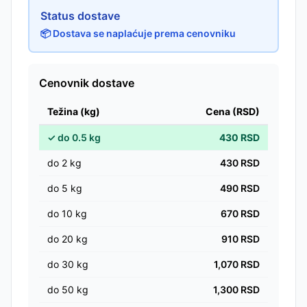
Status dostave
📦 Dostava se naplaćuje prema cenovniku
Cenovnik dostave
Težina (kg)
Cena (RSD)
✓
do
0.5
kg
430
RSD
do
2
kg
430
RSD
do
5
kg
490
RSD
do
10
kg
670
RSD
do
20
kg
910
RSD
do
30
kg
1,070
RSD
do
50
kg
1,300
RSD