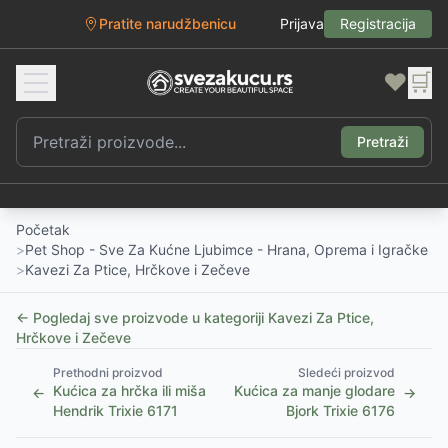
Pratite narudžbenicu
Prijava
Registracija
❤️
🛒
Pretraži
Početak
>
Pet Shop - Sve Za Kućne Ljubimce - Hrana, Oprema i Igračke
>
Kavezi Za Ptice, Hrčkove i Zečeve
← Pogledaj sve proizvode u kategoriji
Kavezi Za Ptice,
Hrčkove i Zečeve
Prethodni proizvod
Sledeći proizvod
Kućica za hrčka ili miša
Kućica za manje glodare
←
→
Hendrik Trixie 6171
Bjork Trixie 6176