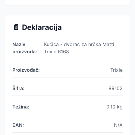
📄
Deklaracija
Naziv
Kućica - dvorac za hrčka Matti
proizvoda:
Trixie 6168
Proizvođač:
Trixie
Šifra:
89102
Težina:
0.10
kg
EAN:
N/A