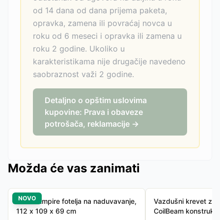
od 14 dana od dana prijema paketa,
opravka, zamena ili povraćaj novca u
roku od 6 meseci i opravka ili zamena u
roku 2 godine. Ukoliko u
karakteristikama nije drugačije navedeno
saobraznost važi 2 godine.
Detaljno o opštim uslovima
kupovine: Prava i obaveze
potrošača, reklamacije →
Možda će vas zanimati
NOVO
INTEX Empire fotelja na naduvavanje,
Vazdušni krevet za 
112 x 109 x 69 cm
CoilBeam konstrukci