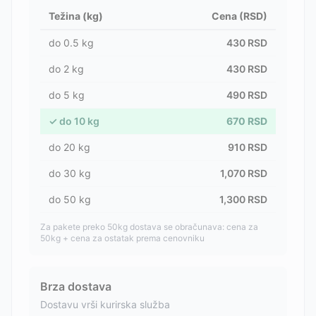
Težina (kg)
Cena (RSD)
do
0.5
kg
430
RSD
do
2
kg
430
RSD
do
5
kg
490
RSD
✓
do
10
kg
670
RSD
do
20
kg
910
RSD
do
30
kg
1,070
RSD
do
50
kg
1,300
RSD
Za pakete preko 50kg dostava se obračunava: cena za
50kg + cena za ostatak prema cenovniku
Brza dostava
Dostavu vrši kurirska služba