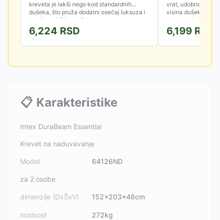
kreveta je lakši nego kod standardnih
vrat, udobna baršu
dušeka, što pruža dodatni osećaj luksuza i
visina dušeka su kl
stabilnosti. Dimenzije:...
ovog modela. Snažn
6,224
RSD
6,199
RSD
📋
Karakteristike
Intex DuraBeam Essential
Krevet na naduvavanje
Model
64126ND
za 2 osobe
dimenzije (DxŠxV)
152x203x46cm
nosivost
272kg