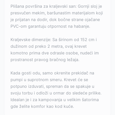
Plišana površina za kraljevski san: Gornji sloj je
presvučen mekim, baršunastim materijalom koji
je prijatan na dodir, dok bočne strane ojačane
PVC-om garantuju otpornost na habanje.
Kraljevske dimenzije: Sa širinom od 152 cm i
dužinom od preko 2 metra, ovaj krevet
komotno prima dve odrasle osobe, nudeći im
prostranost pravog bračnog ležaja.
Kada gosti odu, samo okrenite prekidač na
pumpi u suprotnom smeru. Krevet će se
potpuno izduvati, spreman da se spakuje u
svoju torbu i odloži u ormar do sledeće prilike.
Idealan je i za kampovanja u velikim šatorima
gde želite komfor kao kod kuće.