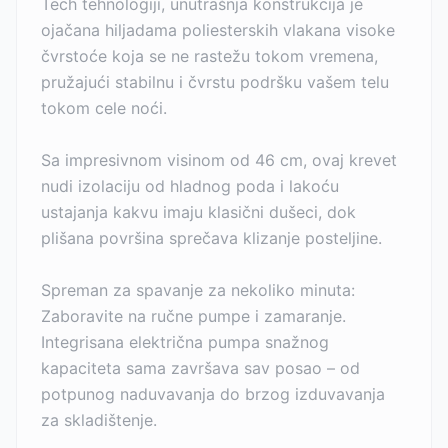
Tech tehnologiji, unutrašnja konstrukcija je
ojačana hiljadama poliesterskih vlakana visoke
čvrstoće koja se ne rastežu tokom vremena,
pružajući stabilnu i čvrstu podršku vašem telu
tokom cele noći.
Sa impresivnom visinom od 46 cm, ovaj krevet
nudi izolaciju od hladnog poda i lakoću
ustajanja kakvu imaju klasični dušeci, dok
plišana površina sprečava klizanje posteljine.
Spreman za spavanje za nekoliko minuta:
Zaboravite na ručne pumpe i zamaranje.
Integrisana električna pumpa snažnog
kapaciteta sama završava sav posao – od
potpunog naduvavanja do brzog izduvavanja
za skladištenje.