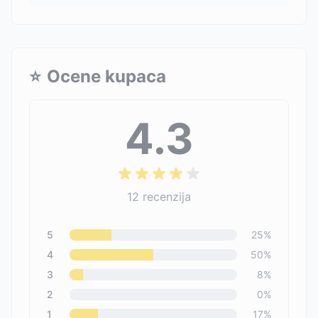
⭐
Ocene kupaca
4.3
12
recenzija
5
25
%
4
50
%
3
8
%
2
0
%
1
17
%