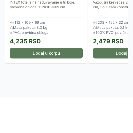
203x152x22 cm
INTEX fotelja na naduvavanje u tri boje,
Vazdušni krevet za 2 o
providna obloga, 112x109x69 cm
cm, CoilBeam konstrukci
↔
112 × 109 × 69 cm
↔
203 × 152 × 22 cm
⚖
Masa paketa: 3.3 kg
⚖
Masa paketa: 0.1 kg
◈
PVC, providna obloga
◈
100% PVC, površina o
4,235
RSD
2,479
RSD
Dodaj u korpu
Dodaj u 