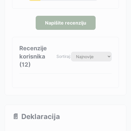
Napišite recenziju
Recenzije
korisnika
Sortiraj:
(
12
)
📄
Deklaracija