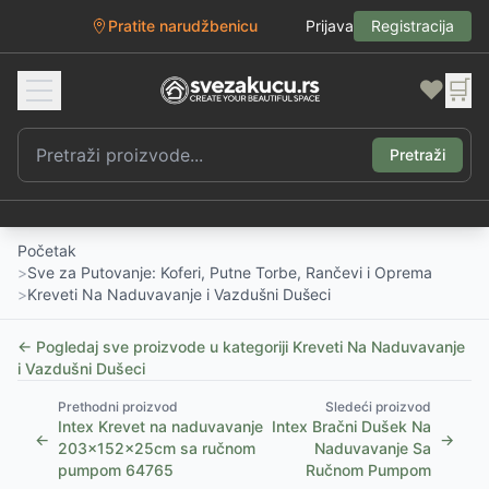
Pratite narudžbenicu
Prijava
Registracija
❤️
🛒
Pretraži
Početak
>
Sve za Putovanje: Koferi, Putne Torbe, Rančevi i Oprema
>
Kreveti Na Naduvavanje i Vazdušni Dušeci
← Pogledaj sve proizvode u kategoriji
Kreveti Na Naduvavanje
i Vazdušni Dušeci
Prethodni proizvod
Sledeći proizvod
Intex Krevet na naduvavanje
Intex Bračni Dušek Na
←
→
203x152x25cm sa ručnom
Naduvavanje Sa
pumpom 64765
Ručnom Pumpom