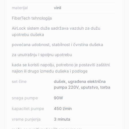
materijal
vinil
FiberTech tehnologija
AirLock sistem duže sadržava vazduh za dužu
upotrebu dušeka
povećana udobnost, stabilnost i čvrstina dušeka
za unutrašnju i spoljnu upotrebu
kada se koristi napolju, potrebno je postaviti zaštitni
najlon ili drugo između dušeka i podloge
set čine
dušek, ugrađena električna
pumpa 220V, uputstvo, torba
snaga pumpe
90W
kapacitet pumpe
450 l/min
vreme punjenja
3 minuta