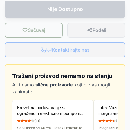
Nije Dostupno
Sačuvaj
Podeli
Kontaktirajte nas
Traženi proizvod nemamo na stanju
Ali imamo
slične proizvode
koji bi vas mogli
zanimati:
Krevet na naduvavanje sa
Intex Vazdušni 
ugrađenom električnom pumpom
integrisanom p
Bestway 67403
Rest 152x203x
(
11
)
(
13
)
Sa visinom od 46 cm, ulazak i izlazak iz
Integrisani ergonom