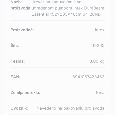
Naziv
Krevet na naduvavanje sa
proizvoda:
ugrađenom pumpom Intex DuraBeam
Essential 152x203x46cm 64126ND
Proizvođač:
Intex
Šifra:
119260
Težina:
8.00
kg
EAN:
6941057423463
Zemlja porekla:
Kina
Uvoznik:
Navedeno na pakovanju proizvoda