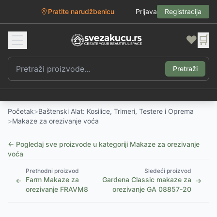
Pratite narudžbenicu
Prijava
Registracija
❤️
🛒
Pretraži
Početak
>
Baštenski Alat: Kosilice, Trimeri, Testere i Oprema
>
Makaze za orezivanje voća
← Pogledaj sve proizvode u kategoriji
Makaze za orezivanje
voća
Prethodni proizvod
Sledeći proizvod
Farm Makaze za
Gardena Classic makaze za
←
→
orezivanje FRAVM8
orezivanje GA 08857-20
1
/
2