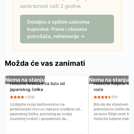
saobraznost važi 2 godine.
Detaljno o opštim uslovima
kupovine: Prava i obaveze
potrošača, reklamacije →
Možda će vas zanimati
Nema na stanju
Nema na stanju
Hoteche Makaze za lozu od
Hoteche Kaljene mak
japanskog čelika
voće
(
13
)
(
11
)
Uzdignite svoje baštovanstvo na
Bilo da ste strastveni vin
profesionalni nivo uz makaze izrađene od
jednostavno želite da v
japanskog čelika, poznatog po svojoj
ukrasno šiblje uvek bud
izuzetnoj tvrdoći i sposobnosti da...
Hoteche kaljene makaze