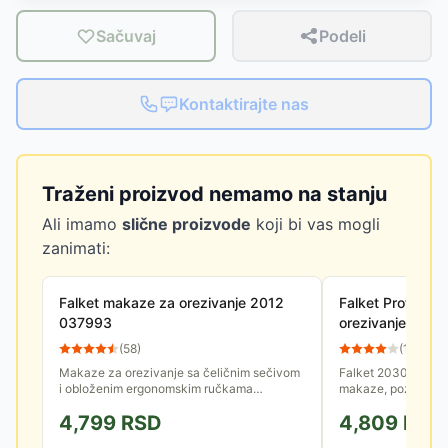
Sačuvaj
Podeli
Kontaktirajte nas
Traženi proizvod nemamo na stanju
Ali imamo
slične proizvode
koji bi vas mogli
zanimati:
Falket makaze za orezivanje 2012
Falket Profesio
037993
orezivanje 2030
(
58
)
(
15
)
Makaze za orezivanje sa čeličnim sečivom
Falket 2030 su pro
i obloženim ergonomskim ručkama
makaze, poznate po s
izrađenim od aluminijuma. Dužina makaza
preciznom sečenju
4,799
RSD
4,809
RSD
je 21cm. Max prečnik sečenja 28mm.
orezivanje grana pr