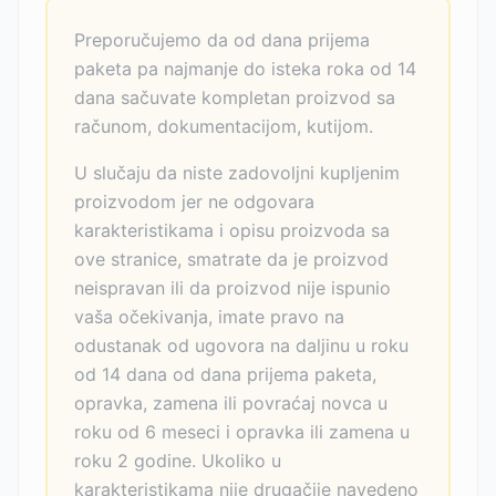
Preporučujemo da od dana prijema
paketa pa najmanje do isteka roka od 14
dana sačuvate kompletan proizvod sa
računom, dokumentacijom, kutijom.
U slučaju da niste zadovoljni kupljenim
proizvodom jer ne odgovara
karakteristikama i opisu proizvoda sa
ove stranice, smatrate da je proizvod
neispravan ili da proizvod nije ispunio
vaša očekivanja, imate pravo na
odustanak od ugovora na daljinu u roku
od 14 dana od dana prijema paketa,
opravka, zamena ili povraćaj novca u
roku od 6 meseci i opravka ili zamena u
roku 2 godine. Ukoliko u
karakteristikama nije drugačije navedeno