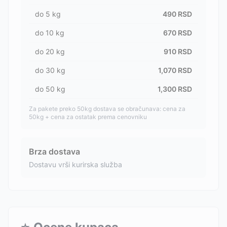
do
5
kg
490
RSD
do
10
kg
670
RSD
do
20
kg
910
RSD
do
30
kg
1,070
RSD
do
50
kg
1,300
RSD
Za pakete preko 50kg dostava se obračunava: cena za
50kg + cena za ostatak prema cenovniku
Brza dostava
Dostavu vrši kurirska služba