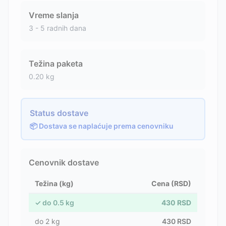
Vreme slanja
3 - 5 radnih dana
Težina paketa
0.20
kg
Status dostave
📦 Dostava se naplaćuje prema cenovniku
Cenovnik dostave
Težina (kg)
Cena (RSD)
✓
do
0.5
kg
430
RSD
do
2
kg
430
RSD