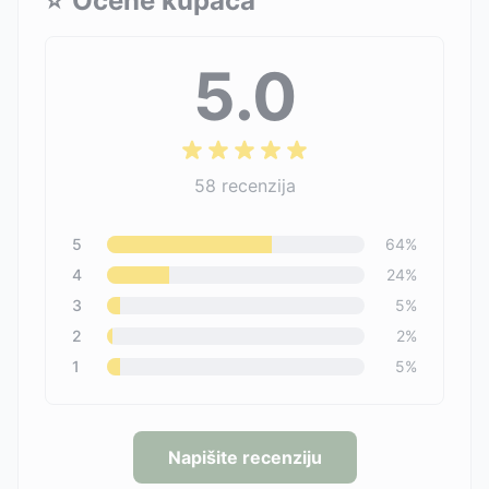
⭐
Ocene kupaca
5.0
58
recenzija
5
64
%
4
24
%
3
5
%
2
2
%
1
5
%
Napišite recenziju