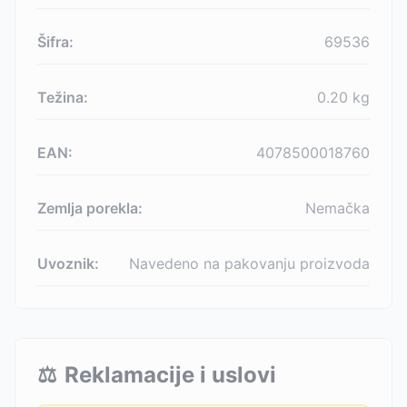
Šifra:
69536
Težina:
0.20
kg
EAN:
4078500018760
Zemlja porekla:
Nemačka
Uvoznik:
Navedeno na pakovanju proizvoda
⚖️
Reklamacije i uslovi