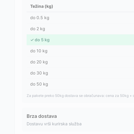
Težina (kg)
do
0.5
kg
do
2
kg
✓
do
5
kg
do
10
kg
do
20
kg
do
30
kg
do
50
kg
Za pakete preko 50kg dostava se obračunava: cena za 50kg + 
Brza dostava
Dostavu vrši kurirska služba