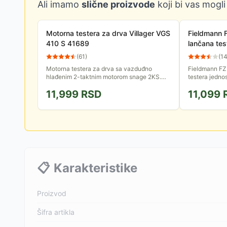
Ali imamo
slične proizvode
koji bi vas mogli
Motorna testera za drva Villager VGS
Fieldmann 
410 S 41689
lančana tes
(
61
)
(
1
Motorna testera za drva sa vazduđno
Fieldmann FZ
hlađenim 2-taktnim motorom snage 2KS.
testera jedno
Ova testera ima mač dužine 40cm.
održavanje. I
11,999
RSD
11,099
📋
Karakteristike
Proizvod
Šifra artikla