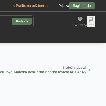
Pratite narudžbenicu
Prijava
Registracija
❤️
🛒
Pretraži
Sačuvano
Korpa
g
Sledeći proizvod
→
hell Royal Motorna benzinska lančana testera RBK 4645