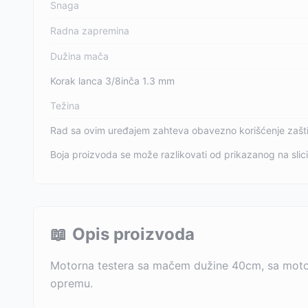
Snaga
Radna zapremina
Dužina mača
Korak lanca 3/8inča 1.3 mm
Težina
Rad sa ovim uređajem zahteva obavezno korišćenje zašti
Boja proizvoda se može razlikovati od prikazanog na slici
📖
Opis proizvoda
Motorna testera sa mačem dužine 40cm, sa motoro
opremu.