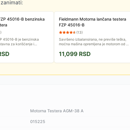
 zanimati:
FZP 45016-B benzinska
Fieldmann Motorna lančana testera
tera
FZP 45016-B
4
)
(
13
)
P 45016-B je benzinska
Savršeno izbalansirana, ne previše teška,
stavna za korišćenje i
moćna mašina opremljena je motorom od 4
dealna za kućnu upotrebu.
cm3. Fieldmann benzinska testera će se
RSD
11,099
RSD
suočiti sa svakim...
Motorna Testera AGM-38 A
015225