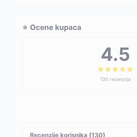
⭐
Ocene kupaca
4.5
130
recenzija
Recenzije korisnika (
130
)