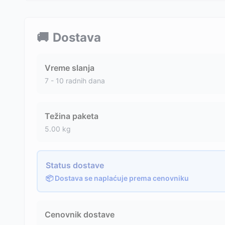
🚚
Dostava
Vreme slanja
7 - 10 radnih dana
Težina paketa
5.00
kg
Status dostave
📦 Dostava se naplaćuje prema cenovniku
Cenovnik dostave