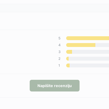
5
4
3
2
1
Napišite recenziju