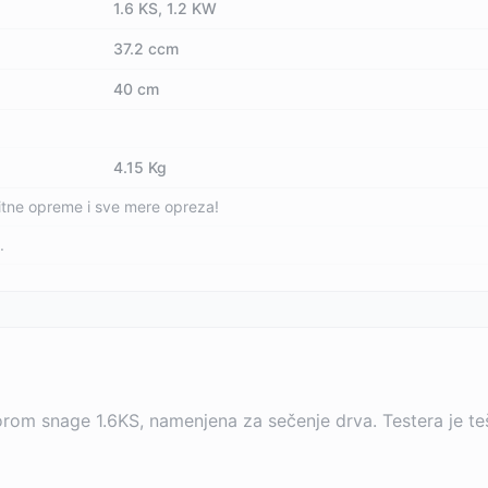
1.6 KS, 1.2 KW
37.2 ccm
40 cm
4.15 Kg
tne opreme i sve mere opreza!
.
m snage 1.6KS, namenjena za sečenje drva. Testera je tešk