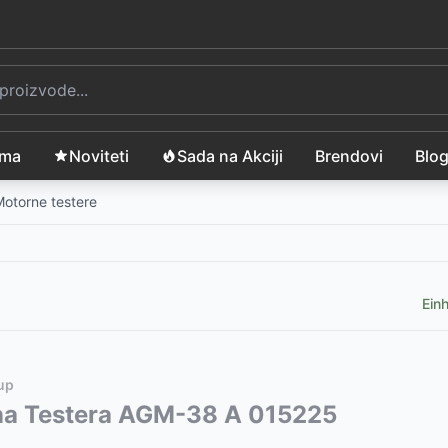
ama
Noviteti
Sada na Akciji
Brendovi
Blo
otorne testere
Ein
up
vode:
a Testera AGM-38 A 015225
D
3699
11999
RSD
RSD