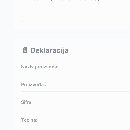
📄
Deklaracija
Naziv proizvoda:
Proizvođač:
Šifra:
Težina: