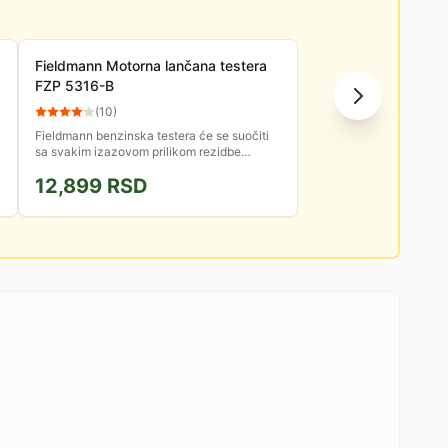
Fieldmann Motorna lančana testera
FZP 5316-B
(
10
)
Fieldmann benzinska testera će se suočiti
5
sa svakim izazovom prilikom rezidbe
granja, obaranja manjih stabala, seče
12,899
RSD
ogrevnog drveta i generalnog...