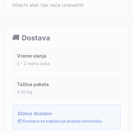
Hitachi alati Vas neće izneveriti!
🚚
Dostava
Vreme slanja
2 - 3 radna dana
Težina paketa
6.00
kg
Status dostave
📦 Dostava se naplaćuje prema cenovniku