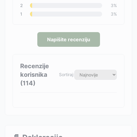
2
3
%
1
3
%
Napišite recenziju
Recenzije
korisnika
Sortiraj:
(
114
)