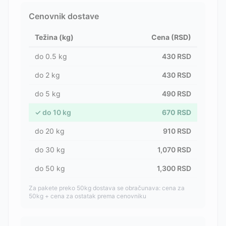
Cenovnik dostave
Težina (kg)
Cena (RSD)
do
0.5
kg
430
RSD
do
2
kg
430
RSD
do
5
kg
490
RSD
✓
do
10
kg
670
RSD
do
20
kg
910
RSD
do
30
kg
1,070
RSD
do
50
kg
1,300
RSD
Za pakete preko 50kg dostava se obračunava: cena za
50kg + cena za ostatak prema cenovniku