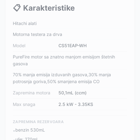
📋
Karakteristike
Hitachi alati
Motorna testera za drva
Model
CS51EAP-WH
PureFire motor sa znatno manjom emisijom štetnih
gasova
70% manja emisija izduvanih gasova,30% manja
potrosnja goriva,50% smanjena emisija CO
Zapremina motora
50,1mL (ccm)
Max snaga
2.5 kW - 3.35KS
ZAPREMINA REZERVOARA
benzin 530mL
•
ulje: 270mL
•