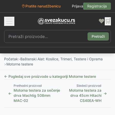
Pratite narudžbenicu
Prijava
Registracija
❤️
🛒
Pretraži
Početak
>
Baštenski Alat: Kosilice, Trimeri, Testere i Oprema
>
Motorne testere
← Pogledaj sve proizvode u kategoriji
Motorne testere
Prethodni proizvod
Sledeći proizvod
Motorna testera za sečenje
Motorna testera za
←
→
drva Machtig 508mm
drva 45cm Hitachi
MAC-02
CS40EA-WH