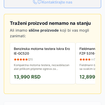
Kontaktirajte nas
Traženi proizvod nemamo na stanju
Ali imamo
slične proizvode
koji bi vas mogli
zanimati:
Benzinska motorna testera Iskra Ero
Fieldmann Motor
IE-GC520
FZP 5316-B
(
21
)
(
10
)
Kompaktna motorna testera, nezaobilazan
Fieldmann benzinska
alat prilikom pripreme ogreva za
sa svakim izazovom
domaćinstvo ili pri izvođenju građevinskih
granja, obaranja ma
13,990
RSD
12,899
RS
radova.
ogrevnog drveta i g