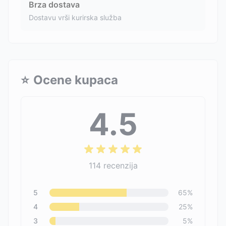
Brza dostava
Dostavu vrši kurirska služba
⭐
Ocene kupaca
4.5
114
recenzija
5
65
%
4
25
%
3
5
%