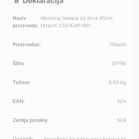
📄
Deklaracija
Naziv
Motorna testera za drva 45cm
proizvoda:
Hitachi CS51EAP-WH
Proizvođač:
Hitachi
Šifra:
39786
Težina:
6.00
kg
EAN:
N/A
Zemlja porekla:
N/A