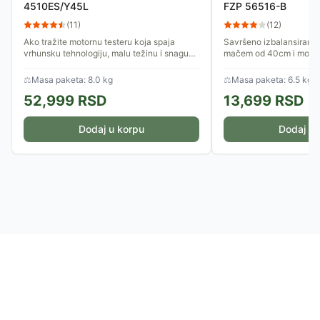
4510ES/Y45L
FZP 56516-B
(
11
)
(
12
)
Ako tražite motornu testeru koja spaja
Savršeno izbalansirana,
vrhunsku tehnologiju, malu težinu i snagu
mačem od 40cm i motor
potrebnu za ozbiljne radove u šumi ili oko
Fieldmann benzinska test
kuće, ECHO CS-4510ES je...
sa svakim izazovom pril
⚖
Masa paketa: 8.0 kg
⚖
Masa paketa: 6.5 kg
52,999
RSD
13,699
RSD
Dodaj u korpu
Dodaj u 