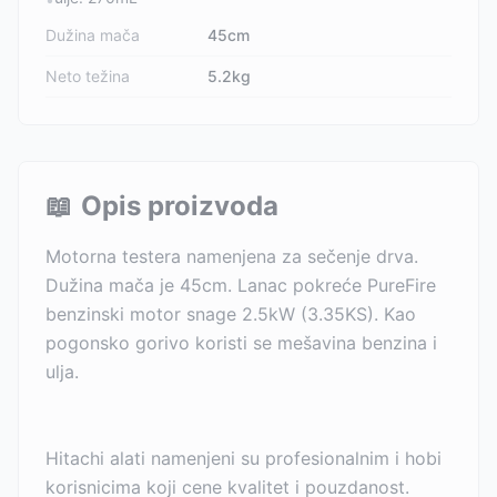
Dužina mača
45cm
Neto težina
5.2kg
📖
Opis proizvoda
Motorna testera namenjena za sečenje drva.
Dužina mača je 45cm. Lanac pokreće PureFire
benzinski motor snage 2.5kW (3.35KS). Kao
pogonsko gorivo koristi se mešavina benzina i
ulja.
Hitachi alati namenjeni su profesionalnim i hobi
korisnicima koji cene kvalitet i pouzdanost.