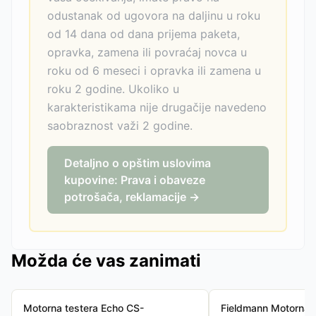
odustanak od ugovora na daljinu u roku
od 14 dana od dana prijema paketa,
opravka, zamena ili povraćaj novca u
roku od 6 meseci i opravka ili zamena u
roku 2 godine. Ukoliko u
karakteristikama nije drugačije navedeno
saobraznost važi 2 godine.
Detaljno o opštim uslovima
kupovine: Prava i obaveze
potrošača, reklamacije →
Možda će vas zanimati
Motorna testera Echo CS-
Fieldmann Motorna l