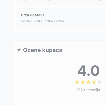
Brza dostava
Dostavu vrši kurirska služba
⭐
Ocene kupaca
4.0
182
recenzija