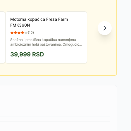
Motorna kopačica Freza Farm
FMK360N
(
12
)
Snažna i praktična kopačica namenjena
ambicioznim hobi baštovanima. Omogućiće
vam da lako, sa uživanjem obrađujete svoju
39,999
RSD
baštu.