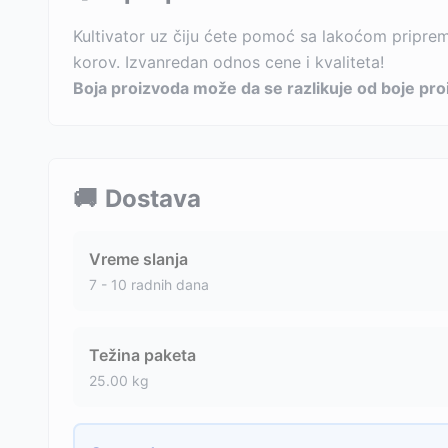
Kultivator uz čiju ćete pomoć sa lakoćom pripremit
korov. Izvanredan odnos cene i kvaliteta!
Boja proizvoda može da se razlikuje od boje proi
🚚
Dostava
Vreme slanja
7 - 10 radnih dana
Težina paketa
25.00
kg