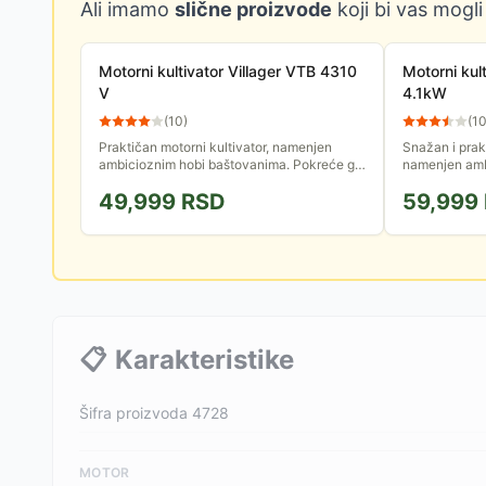
Ali imamo
slične proizvode
koji bi vas mogli
Motorni kultivator Villager VTB 4310
Motorni ku
V
4.1kW
(
10
)
(
1
Praktičan motorni kultivator, namenjen
Snažan i prak
ambicioznim hobi baštovanima. Pokreće ga
namenjen amb
četvorotaktni motor snage 1.6kW. Isporučuje
Omogućiće va
49,999
RSD
59,999
se sa 4 standardna rotora.
obrađujete svo
📋
Karakteristike
Šifra proizvoda 4728
MOTOR