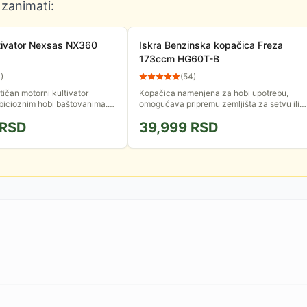
 zanimati:
ltivator Nexsas NX360
Iskra Benzinska kopačica Freza
173ccm HG60T-B
0
)
(
54
)
tičan motorni kultivator
Kopačica namenjena za hobi upotrebu,
icioznim hobi baštovanima.
omogućava pripremu zemljišta za setvu ili
m da lako, sa uživanjem
jednostavno održavanje bašte bez korova.
RSD
39,999
RSD
ju baštu. Radna širina...
Opremljena OHV benzinskim...