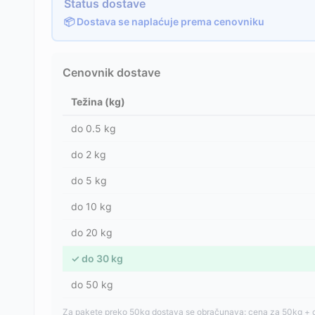
Status dostave
📦 Dostava se naplaćuje prema cenovniku
Cenovnik dostave
Težina (kg)
do
0.5
kg
do
2
kg
do
5
kg
do
10
kg
do
20
kg
✓
do
30
kg
do
50
kg
Za pakete preko 50kg dostava se obračunava: cena za 50kg + 