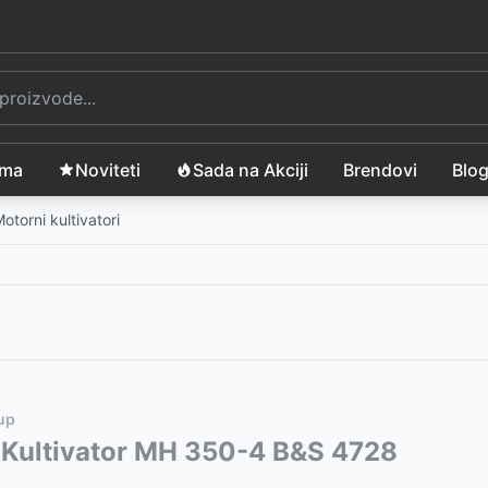
ama
Noviteti
Sada na Akciji
Brendovi
Blo
otorni kultivatori
up
vode:
Kultivator MH 350-4 B&S 4728
D
D