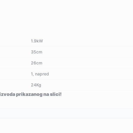
1.9kW
35cm
26cm
1, napred
24Kg
izvoda prikazanog na slici!