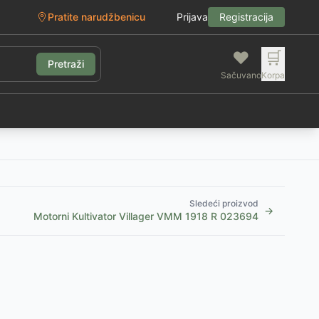
Pratite narudžbenicu
Prijava
Registracija
❤️
🛒
Pretraži
Sačuvano
Korpa
g
Sledeći proizvod
→
Motorni Kultivator Villager VMM 1918 R 023694