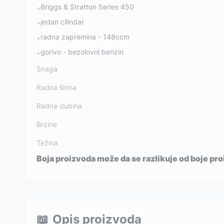
Briggs & Stratton Series 450
•
jedan cilindar
•
radna zapremina - 148ccm
•
gorivo - bezolovni benzin
•
Snaga
Radna širina
Radna dubina
Brzine
Težina
Boja proizvoda može da se razlikuje od boje pro
📖
Opis proizvoda