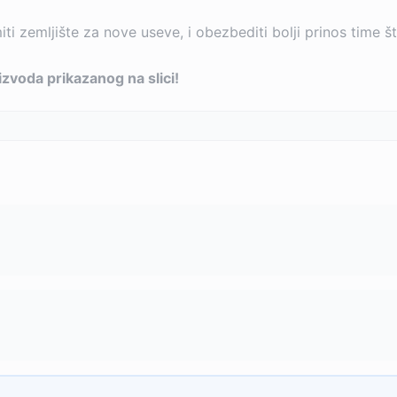
i zemljište za nove useve, i obezbediti bolji prinos time što
zvoda prikazanog na slici!