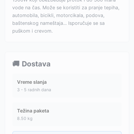
vode na čas. Može se koristiti za pranje tepiha,
automobila, bicikli, motorcikala, podova,
baštenskog nameštaja... Isporučuje se sa
puškom i crevom.
🚚
Dostava
Vreme slanja
3 - 5 radnih dana
Težina paketa
8.50
kg