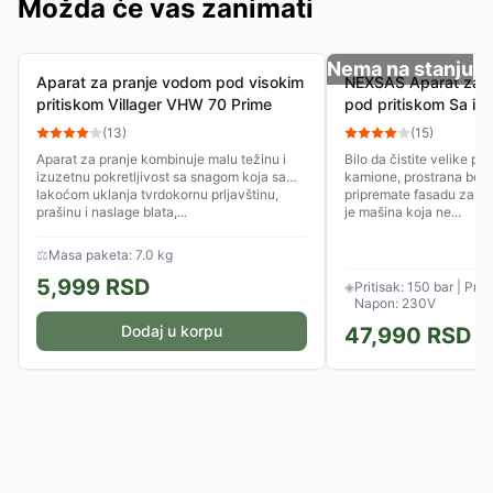
Možda će vas zanimati
Nema na stanju
Aparat za pranje vodom pod visokim
NEXSAS Aparat za 
pritiskom Villager VHW 70 Prime
pod pritiskom Sa in
motorom NXWP-150
(
13
)
(
15
)
Aparat za pranje kombinuje malu težinu i
Bilo da čistite velike po
izuzetnu pokretljivost sa snagom koja sa
kamione, prostrana beton
lakoćom uklanja tvrdokornu prljavštinu,
pripremate fasadu za f
prašinu i naslage blata,...
je mašina koja ne...
⚖
Masa paketa: 7.0 kg
5,999
RSD
◈
Pritisak: 150 bar | Prot
Napon: 230V
Dodaj u korpu
47,990
RSD