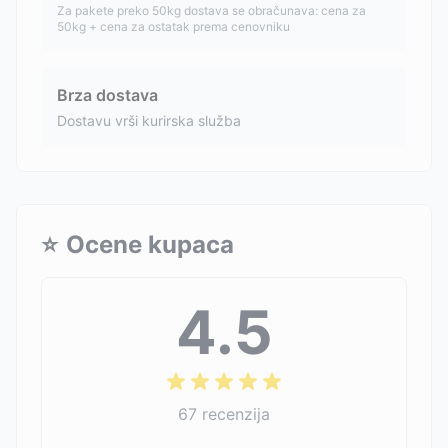
Za pakete preko 50kg dostava se obračunava: cena za
50kg + cena za ostatak prema cenovniku
Brza dostava
Dostavu vrši kurirska služba
⭐
Ocene kupaca
4.5
67
recenzija