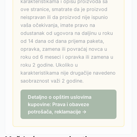
karakteristikama i opisu proizvoda sa
ove stranice, smatrate da je proizvod
neispravan ili da proizvod nije ispunio
vaša očekivanja, imate pravo na
odustanak od ugovora na daljinu u roku
od 14 dana od dana prijema paketa,
opravka, zamena ili povraćaj novca u
roku od 6 meseci i opravka ili zamena u
roku 2 godine. Ukoliko u
karakteristikama nije drugačije navedeno
saobraznost važi 2 godine.
Detaljno o opštim uslovima
kupovine: Prava i obaveze
potrošača, reklamacije →