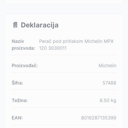
📄
Deklaracija
Naziv
Perač pod pritiskom Michelin MPX
proizvoda:
120 3030011
Proizvođač:
Michelin
Šifra:
57488
Težina:
8.50
kg
EAN:
8016287135399