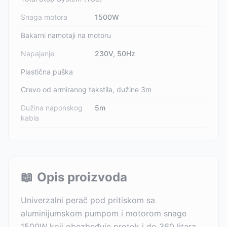
Snaga motora
1500W
Bakarni namotaji na motoru
Napajanje
230V, 50Hz
Plastična puška
Crevo od armiranog tekstila, dužine 3m
Dužina naponskog
5m
kabla
📖
Opis proizvoda
Univerzalni perač pod pritiskom sa
aluminijumskom pumpom i motorom snage
1500W koji obezbeđuje protok i do 360 litara