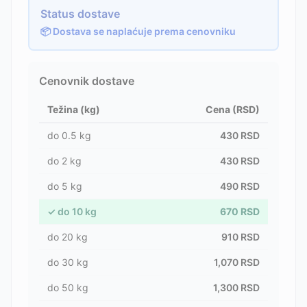
Status dostave
📦 Dostava se naplaćuje prema cenovniku
Cenovnik dostave
Težina (kg)
Cena (RSD)
do
0.5
kg
430
RSD
do
2
kg
430
RSD
do
5
kg
490
RSD
✓
do
10
kg
670
RSD
do
20
kg
910
RSD
do
30
kg
1,070
RSD
do
50
kg
1,300
RSD