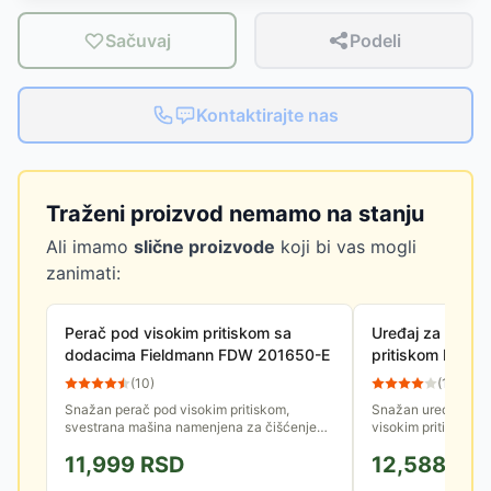
Sačuvaj
Podeli
Kontaktirajte nas
Traženi proizvod nemamo na stanju
Ali imamo
slične proizvode
koji bi vas mogli
zanimati:
Perač pod visokim pritiskom sa
Uređaj za pranj
dodacima Fieldmann FDW 201650-E
pritiskom Borm
(
10
)
(
10
)
Snažan perač pod visokim pritiskom,
Snažan uređaj za 
svestrana mašina namenjena za čišćenje
visokim pritiskom. 
različitih vrsta prljavštine. Kompaktan
je dovoljan za pran
11,999
RSD
12,588
RS
uređaj, odličan za čišćenje staza,...
staza, terasa, trotoar