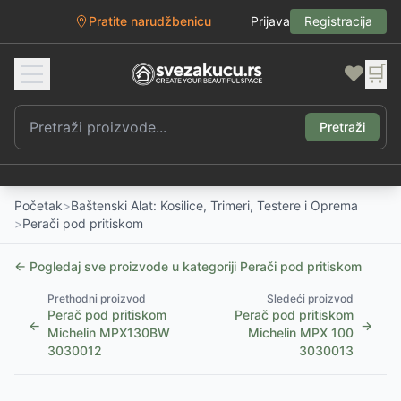
Pratite narudžbenicu
Prijava
Registracija
❤️
🛒
Pretraži
Početak
>
Baštenski Alat: Kosilice, Trimeri, Testere i Oprema
>
Perači pod pritiskom
← Pogledaj sve proizvode u kategoriji
Perači pod pritiskom
Prethodni proizvod
Sledeći proizvod
Perač pod pritiskom
Perač pod pritiskom
←
→
Michelin MPX130BW
Michelin MPX 100
3030012
3030013
1
/
2