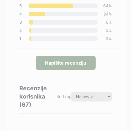
5
64
%
4
24
%
3
6
%
2
3
%
1
3
%
Napišite recenziju
Recenzije
korisnika
Sortiraj:
(
67
)