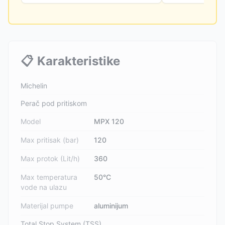
📋
Karakteristike
Michelin
Perač pod pritiskom
Model
MPX 120
Max pritisak (bar)
120
Max protok (Lit/h)
360
Max temperatura
50°C
vode na ulazu
Materijal pumpe
aluminijum
Total Stop System (TSS)