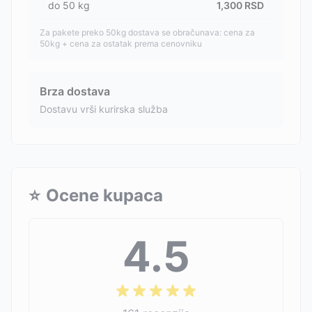
do
50
kg
1,300
RSD
Za pakete preko 50kg dostava se obračunava: cena za
50kg + cena za ostatak prema cenovniku
Brza dostava
Dostavu vrši kurirska služba
⭐
Ocene kupaca
4.5