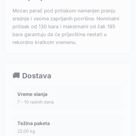
Moćan perač pod pritiskom namenjen pranju
srednje i veoma zaprljanih površina. Nominalni
pritisak od 130 bara i maksimalni od čak 195
bara garantuju da će prljavština nestati u
rekordno kratkom vremenu.
🚚
Dostava
Vreme slanja
7 - 10 radnih dana
Težina paketa
22.00
kg