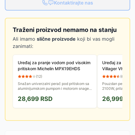
Kontaktirajte nas
Traženi proizvod nemamo na stanju
Ali imamo
slične proizvode
koji bi vas mogli
zanimati:
Uređaj za pranje vodom pod visokim
Uređaj za pranje
pritiskom Michelin MPX19EHDS
Villager VHW 1
(
12
)
(
64
)
Snažan univerzalni perač pod pritiskom sa
Pouzdan perač na 
aluminijumskom pumpom i motorom snage
2100W, prilagođen 
1900W koji obezbeđuje protok i do 460
prilaznih puteva, dv
28,699
RSD
26,999
RS
litara vode na čas.
automobila, stepeni