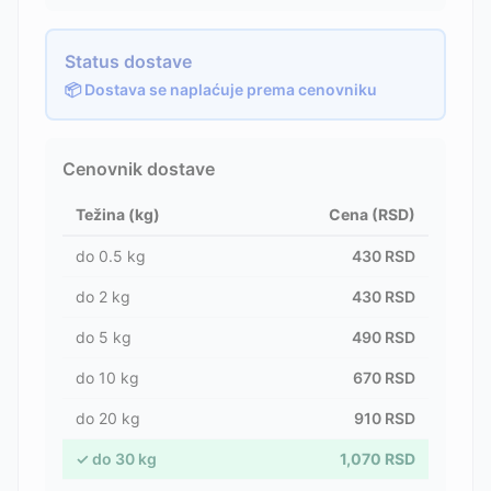
Status dostave
📦 Dostava se naplaćuje prema cenovniku
Cenovnik dostave
Težina (kg)
Cena (RSD)
do
0.5
kg
430
RSD
do
2
kg
430
RSD
do
5
kg
490
RSD
do
10
kg
670
RSD
do
20
kg
910
RSD
✓
do
30
kg
1,070
RSD