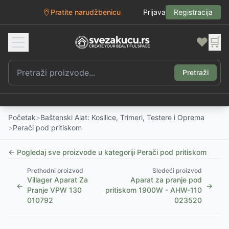
Pratite narudžbenicu
Prijava
Registracija
❤️
🛒
Pretraži
Početak
>
Baštenski Alat: Kosilice, Trimeri, Testere i Oprema
>
Perači pod pritiskom
← Pogledaj sve proizvode u kategoriji
Perači pod pritiskom
Prethodni proizvod
Sledeći proizvod
Villager Aparat Za
Aparat za pranje pod
←
→
Pranje VPW 130
pritiskom 1900W - AHW-110
010792
023520