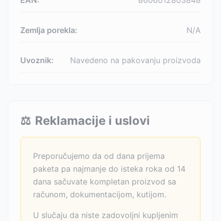
EAN:
8606012803848
Zemlja porekla:
N/A
Uvoznik:
Navedeno na pakovanju proizvoda
⚖️
Reklamacije i uslovi
Preporučujemo da od dana prijema
paketa pa najmanje do isteka roka od 14
dana sačuvate kompletan proizvod sa
računom, dokumentacijom, kutijom.
U slučaju da niste zadovoljni kupljenim