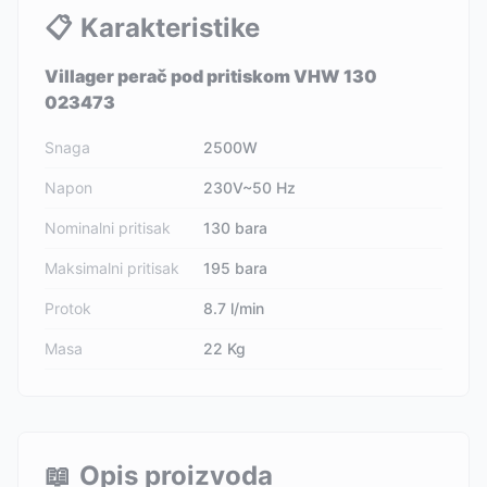
📋
Karakteristike
Villager perač pod pritiskom VHW 130
023473
Snaga
2500W
Napon
230V~50 Hz
Nominalni pritisak
130 bara
Maksimalni pritisak
195 bara
Protok
8.7 l/min
Masa
22 Kg
📖
Opis proizvoda