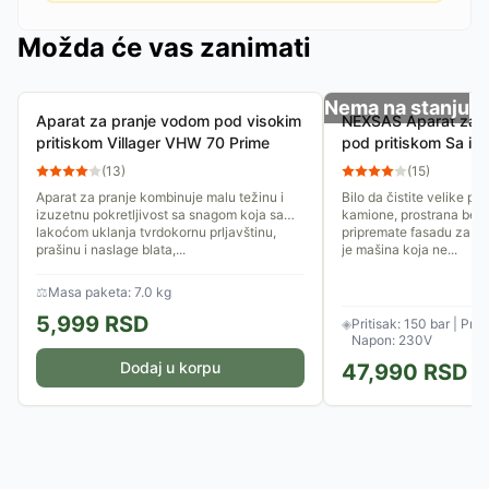
Možda će vas zanimati
Nema na stanju
Aparat za pranje vodom pod visokim
NEXSAS Aparat za 
pritiskom Villager VHW 70 Prime
pod pritiskom Sa in
motorom NXWP-150
(
13
)
(
15
)
Aparat za pranje kombinuje malu težinu i
Bilo da čistite velike po
izuzetnu pokretljivost sa snagom koja sa
kamione, prostrana beton
lakoćom uklanja tvrdokornu prljavštinu,
pripremate fasadu za f
prašinu i naslage blata,...
je mašina koja ne...
⚖
Masa paketa: 7.0 kg
5,999
RSD
◈
Pritisak: 150 bar | Prot
Napon: 230V
Dodaj u korpu
47,990
RSD