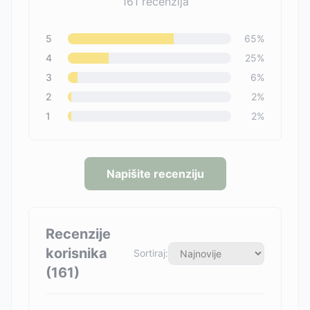
161
recenzija
5
65
%
4
25
%
3
6
%
2
2
%
1
2
%
Napišite recenziju
Recenzije
korisnika
Sortiraj:
(
161
)