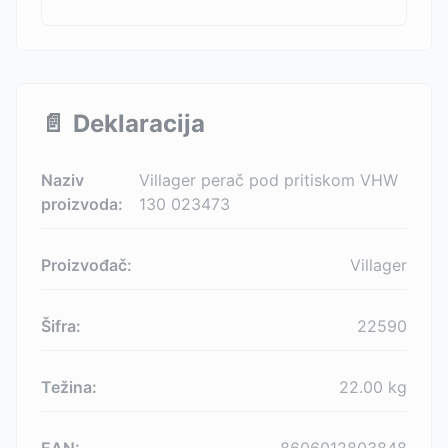
📄
Deklaracija
Naziv
Villager perač pod pritiskom VHW
proizvoda:
130 023473
Proizvođač:
Villager
Šifra:
22590
Težina:
22.00
kg