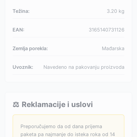
Težina:
3.20
kg
EAN:
3165140731126
Zemlja porekla:
Mađarska
Uvoznik:
Navedeno na pakovanju proizvoda
⚖️
Reklamacije i uslovi
Preporučujemo da od dana prijema
paketa pa najmanje do isteka roka od 14