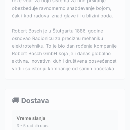
rezervoar za boju sistema za fino prskanje
obezbeđuje ravnomerno snabdevanje bojom,
čak i kod radova iznad glave ili u blizini poda.
Robert Bosch je u Štutgartu 1886. godine
osnovao Radionicu za preciznu mehaniku i
elektrotehniku. To je bio dan rođenja kompanije
Robert Bosch GmbH koja je i danas globalno
aktivna. Inovativni duh i društvena posvećenost
vodili su istoriju kompanije od samih početaka.
🚚
Dostava
Vreme slanja
3 - 5 radnih dana