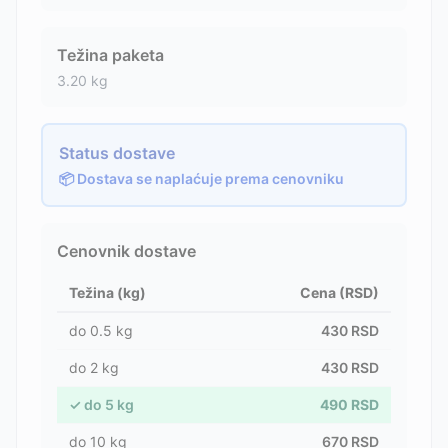
Težina paketa
3.20
kg
Status dostave
📦 Dostava se naplaćuje prema cenovniku
Cenovnik dostave
Težina (kg)
Cena (RSD)
do
0.5
kg
430
RSD
do
2
kg
430
RSD
✓
do
5
kg
490
RSD
do
10
kg
670
RSD