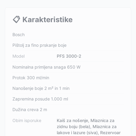
📋
Karakteristike
Bosch
Pištolj za fino prskanje boje
Model
PFS 3000-2
Nominalna primljena snaga 650 W
Protok 300 ml/min
Nanošenje boje 2 m² in 1 min
Zapremina posude 1.000 ml
Dužina creva 2 m
Obim isporuke
Kaiš za nošenje, Mlaznica za
zidnu boju (bela), Mlaznica za
lakove i lazure (siva), Rezervoar