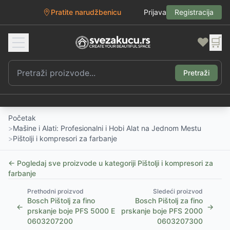
Pratite narudžbenicu
Prijava
Registracija
❤️
🛒
Pretraži
Početak
>
Mašine i Alati: Profesionalni i Hobi Alat na Jednom Mestu
>
Pištolji i kompresori za farbanje
← Pogledaj sve proizvode u kategoriji
Pištolji i kompresori za
farbanje
Prethodni proizvod
Sledeći proizvod
Bosch Pištolj za fino
Bosch Pištolj za fino
←
→
prskanje boje PFS 5000 E
prskanje boje PFS 2000
0603207200
0603207300