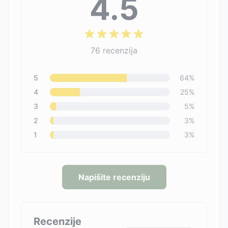
4.5
76
recenzija
5
64
%
4
25
%
3
5
%
2
3
%
1
3
%
Napišite recenziju
Recenzije