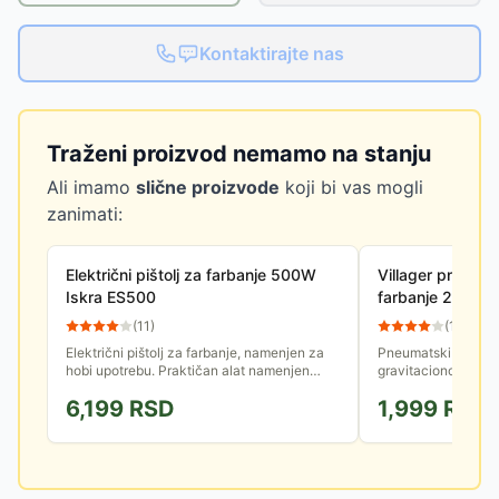
Kontaktirajte nas
Traženi proizvod nemamo na stanju
Ali imamo
slične proizvode
koji bi vas mogli
zanimati:
Električni pištolj za farbanje 500W
Villager pneumat
Iskra ES500
farbanje 2000 
(
11
)
(
154
)
Električni pištolj za farbanje, namenjen za
Pneumatski pištolj 
hobi upotrebu. Praktičan alat namenjen
gravitacionom pos
raspršivanju boja i lakova na različite
posude: 100 ml. Pr
6,199
RSD
1,999
RSD
površine.
Protok fluida: 70-1
za...