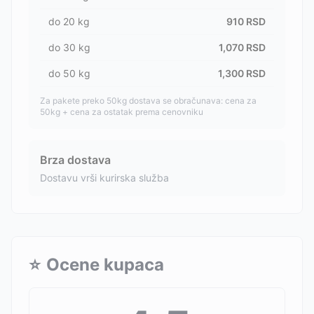
do
20
kg
910
RSD
do
30
kg
1,070
RSD
do
50
kg
1,300
RSD
Za pakete preko 50kg dostava se obračunava: cena za
50kg + cena za ostatak prema cenovniku
Brza dostava
Dostavu vrši kurirska služba
⭐
Ocene kupaca