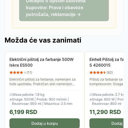
Detaljno o opštim uslovima
kupovine: Prava i obaveze
potrošača, reklamacije →
Možda će vas zanimati
Električni pištolj za farbanje 500W
Einhell Pištolj za f
Iskra ES500
S 4260015
(
11
)
(
82
)
Električni pištolj za farbanje, namenjen za
Pištolj za farbanje sa i
hobi upotrebu. Praktičan alat namenjen
kompresorom. Snaga ap
raspršivanju boja i lakova na različite
protok maksimalnih 1 l/m
površine.
bazi vode.
⚖
Masa paketa: 1.8 kg
⚖
Masa paketa: 2.7 kg
◈
Snaga: 500W | Protok: 900 ml/min |
◈
Snaga: 600 W | Protok:
Rezervoar: 900 ml | Mlaznica: 2.5 mm
Rezervoar: 800 ml
6,199
RSD
11,290
RSD
Dodaj u korpu
Dodaj u 