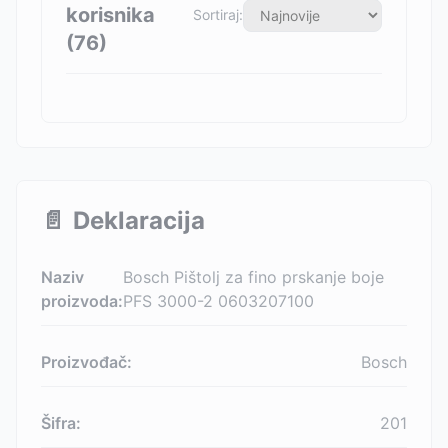
korisnika
Sortiraj:
(
76
)
📄
Deklaracija
Naziv
Bosch Pištolj za fino prskanje boje
proizvoda:
PFS 3000-2 0603207100
Proizvođač:
Bosch
Šifra:
201