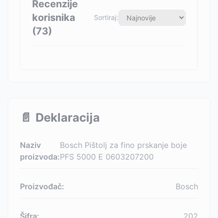
Recenzije
korisnika
Sortiraj:
(
73
)
📄
Deklaracija
Naziv
Bosch Pištolj za fino prskanje boje
proizvoda:
PFS 5000 E 0603207200
Proizvođač:
Bosch
Šifra:
202