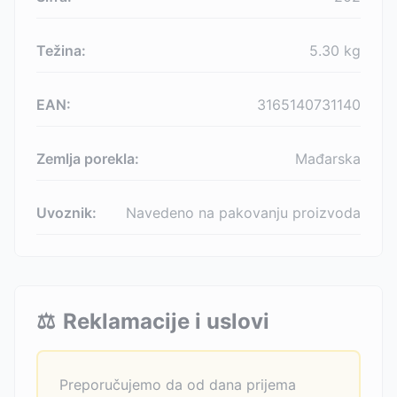
Težina:
5.30
kg
EAN:
3165140731140
Zemlja porekla:
Mađarska
Uvoznik:
Navedeno na pakovanju proizvoda
⚖️
Reklamacije i uslovi
Preporučujemo da od dana prijema