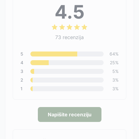
4.5
73
recenzija
5
64
%
4
25
%
3
5
%
2
3
%
1
3
%
Napišite recenziju