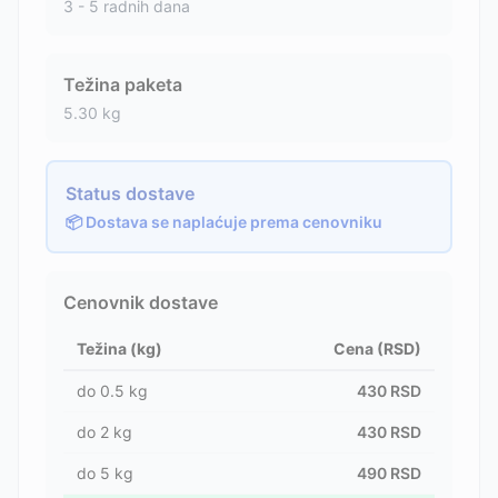
3 - 5 radnih dana
Težina paketa
5.30
kg
Status dostave
📦 Dostava se naplaćuje prema cenovniku
Cenovnik dostave
Težina (kg)
Cena (RSD)
do
0.5
kg
430
RSD
do
2
kg
430
RSD
do
5
kg
490
RSD