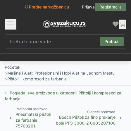
Pratite narudžbenicu
Prijava
Registracija
❤️
🛒
Pretraži
Početak
>
Mašine i Alati: Profesionalni i Hobi Alat na Jednom Mestu
>
Pištolji i kompresori za farbanje
← Pogledaj sve proizvode u kategoriji
Pištolji i kompresori za
farbanje
Prethodni proizvod
Sledeći proizvod
Pneumatski pištolj
Bosch Pištolj za fino prskanje
←
→
za farbanje
boje PFS 3000-2 0603207100
75700201