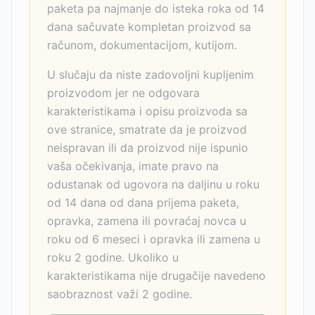
paketa pa najmanje do isteka roka od 14
dana sačuvate kompletan proizvod sa
računom, dokumentacijom, kutijom.
U slučaju da niste zadovoljni kupljenim
proizvodom jer ne odgovara
karakteristikama i opisu proizvoda sa
ove stranice, smatrate da je proizvod
neispravan ili da proizvod nije ispunio
vaša očekivanja, imate pravo na
odustanak od ugovora na daljinu u roku
od 14 dana od dana prijema paketa,
opravka, zamena ili povraćaj novca u
roku od 6 meseci i opravka ili zamena u
roku 2 godine. Ukoliko u
karakteristikama nije drugačije navedeno
saobraznost važi 2 godine.