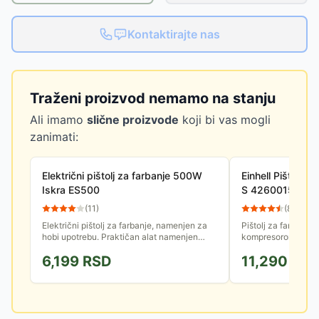
Kontaktirajte nas
Traženi proizvod nemamo na stanju
Ali imamo
slične proizvode
koji bi vas mogli
zanimati:
Električni pištolj za farbanje 500W
Einhell Pištolj 
Iskra ES500
S 4260015
(
11
)
(
82
)
Električni pištolj za farbanje, namenjen za
Pištolj za farbanje
hobi upotrebu. Praktičan alat namenjen
kompresorom. Snag
raspršivanju boja i lakova na različite
protok maksimalnih 
6,199
RSD
11,290
RS
površine.
bazi vode.