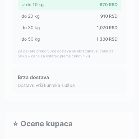
✓
do
10
kg
670
RSD
do
20
kg
910
RSD
do
30
kg
1,070
RSD
do
50
kg
1,300
RSD
Za pakete preko 50kg dostava se obračunava: cena za
50kg + cena za ostatak prema cenovniku
Brza dostava
Dostavu vrši kurirska služba
⭐
Ocene kupaca