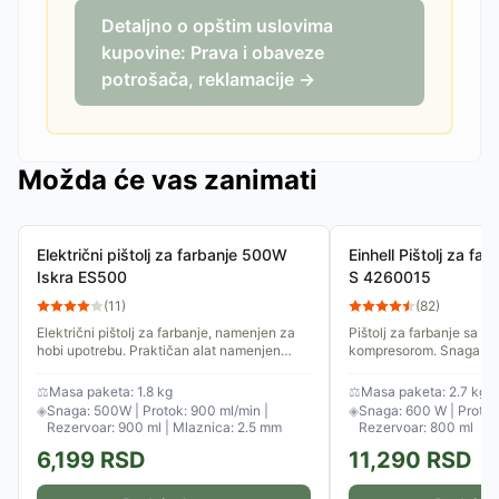
Detaljno o opštim uslovima
kupovine: Prava i obaveze
potrošača, reklamacije →
Možda će vas zanimati
Električni pištolj za farbanje 500W
Einhell Pištolj za f
Iskra ES500
S 4260015
(
11
)
(
82
)
Električni pištolj za farbanje, namenjen za
Pištolj za farbanje sa i
hobi upotrebu. Praktičan alat namenjen
kompresorom. Snaga ap
raspršivanju boja i lakova na različite
protok maksimalnih 1 l/m
površine.
bazi vode.
⚖
Masa paketa: 1.8 kg
⚖
Masa paketa: 2.7 kg
◈
Snaga: 500W | Protok: 900 ml/min |
◈
Snaga: 600 W | Protok:
Rezervoar: 900 ml | Mlaznica: 2.5 mm
Rezervoar: 800 ml
6,199
RSD
11,290
RSD