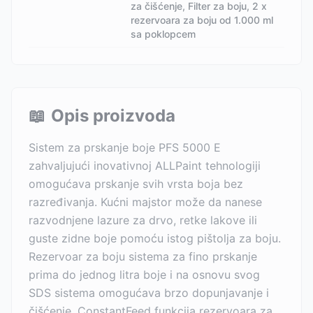
za čišćenje, Filter za boju, 2 x
rezervoara za boju od 1.000 ml
sa poklopcem
📖
Opis proizvoda
Sistem za prskanje boje PFS 5000 E
zahvaljujući inovativnoj ALLPaint tehnologiji
omogućava prskanje svih vrsta boja bez
razređivanja. Kućni majstor može da nanese
razvodnjene lazure za drvo, retke lakove ili
guste zidne boje pomoću istog pištolja za boju.
Rezervoar za boju sistema za fino prskanje
prima do jednog litra boje i na osnovu svog
SDS sistema omogućava brzo dopunjavanje i
čišćenje. ConstantFeed funkcija rezervoara za