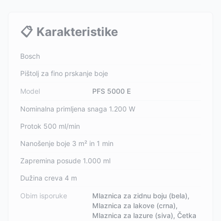
📋
Karakteristike
Bosch
Pištolj za fino prskanje boje
Model
PFS 5000 E
Nominalna primljena snaga 1.200 W
Protok 500 ml/min
Nanošenje boje 3 m² in 1 min
Zapremina posude 1.000 ml
Dužina creva 4 m
Obim isporuke
Mlaznica za zidnu boju (bela),
Mlaznica za lakove (crna),
Mlaznica za lazure (siva), Četka