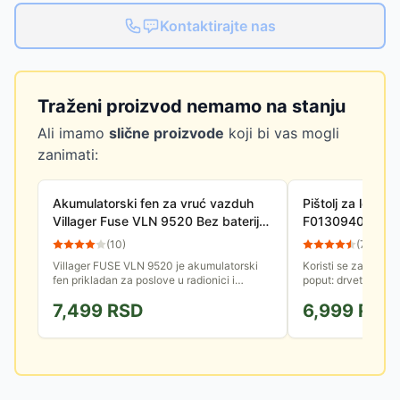
Kontaktirajte nas
Traženi proizvod nemamo na stanju
Ali imamo
slične proizvode
koji bi vas mogli
zanimati:
Akumulatorski fen za vruć vazduh
Pištolj za lepak
Villager Fuse VLN 9520 Bez baterije i
F0130940JA
punjača
(
10
)
(
77
)
Villager FUSE VLN 9520 je akumulatorski
Koristi se za lepljen
fen prikladan za poslove u radionici i
poput: drveta, plast
domaćinstvu, kao alatka koja je neophodna
tekstila...
7,499
RSD
6,999
RSD
za pripremu i obradu radnih...