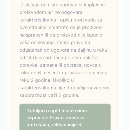
U slučaju da niste zadovoljni kupljenim
proizvodom jer ne odgovara
karakteristikama i opisu proizvoda sa
ove stranice, smatrate da je proizvod
neispravan ili da proizvod nije ispunio
vaša očekivanja, imate pravo na
odustanak od ugovora na daljinu u roku
od 14 dana od dana prijema paketa,
opravka, zamena ili povraćaj novca u
roku od 6 meseci i opravka ili zamena u
roku 2 godine. Ukoliko u
karakteristikama nije drugačije navedeno
saobraznost važi 2 godine.
Detaljno o opštim uslovima
kupovine: Prava i obaveze
potrošača, reklamacije →