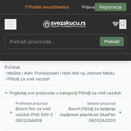
Pratite narudžbenicu
Prijava
Registracija
❤️
🛒
Pretraži
Početak
>
Mašine i Alati: Profesionalni i Hobi Alat na Jednom Mestu
>
Pištolji za vreli vazduh
← Pogledaj sve proizvode u kategoriji
Pištolji za vreli vazduh
Prethodni proizvod
Sledeći proizvod
Bosch Fen za vreli
Bosch Pištolj za lepljenje
←
→
vazduh PHG 500-2
topljenom plastikom GluePen
060329A008
06032A2020