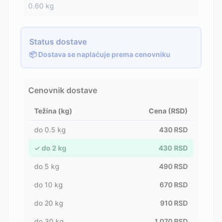
0.60
kg
Status dostave
📦 Dostava se naplaćuje prema cenovniku
Cenovnik dostave
Težina (kg)
Cena (RSD)
do
0.5
kg
430
RSD
✓
do
2
kg
430
RSD
do
5
kg
490
RSD
do
10
kg
670
RSD
do
20
kg
910
RSD
do
30
kg
1,070
RSD