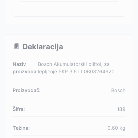
📄
Deklaracija
Naziv
Bosch Akumulatorski pištolj za
proizvoda:
lepljenje PKP 3,6 LI 0603264620
Proizvođač:
Bosch
Šifra:
189
Težina:
0.60
kg