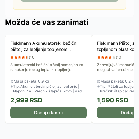
Možda će vas zanimati
Fieldmann Akumulatorski bežični
Fieldmann Pištolj za 
pištolj za lepljenje topljenom
topljenom plastiko
plastikom FDTP 2204-A
(
10
)
(
10
)
Akumulatorski bežični pištolj namenjen za
Zahvaljujući mehaničk
nanošenje toplog lepka za lepljenje
mogući su i precizno dozi
plastike, drveta, plute, tekstila, kartona i
brzo nanošenje lepka. P
keramike. Glatko i...
pištolja za vrelo...
⚖
Masa paketa: 0.9 kg
⚖
Masa paketa: 0.2 kg
◈
Tip: Akumulatorski pištolj za lepljenje |
◈
Tip: Pištolj za lepljenj
Napon: 4V | Prečnik štapića: 7mm | Radna
Prečnik štapića: 7mm
temperatura: 170°C
2,999
RSD
1,590
RSD
Dodaj u korpu
Dodaj u 