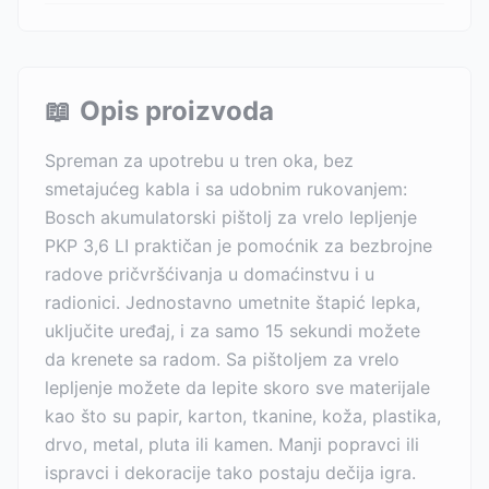
📖
Opis proizvoda
Spreman za upotrebu u tren oka, bez
smetajućeg kabla i sa udobnim rukovanjem:
Bosch akumulatorski pištolj za vrelo lepljenje
PKP 3,6 LI praktičan je pomoćnik za bezbrojne
radove pričvršćivanja u domaćinstvu i u
radionici. Jednostavno umetnite štapić lepka,
uključite uređaj, i za samo 15 sekundi možete
da krenete sa radom. Sa pištoljem za vrelo
lepljenje možete da lepite skoro sve materijale
kao što su papir, karton, tkanine, koža, plastika,
drvo, metal, pluta ili kamen. Manji popravci ili
ispravci i dekoracije tako postaju dečija igra.