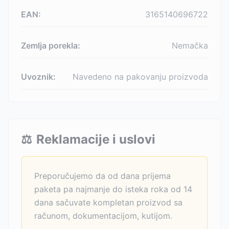
EAN:
3165140696722
Zemlja porekla:
Nemačka
Uvoznik:
Navedeno na pakovanju proizvoda
⚖️
Reklamacije i uslovi
Preporučujemo da od dana prijema
paketa pa najmanje do isteka roka od 14
dana sačuvate kompletan proizvod sa
računom, dokumentacijom, kutijom.