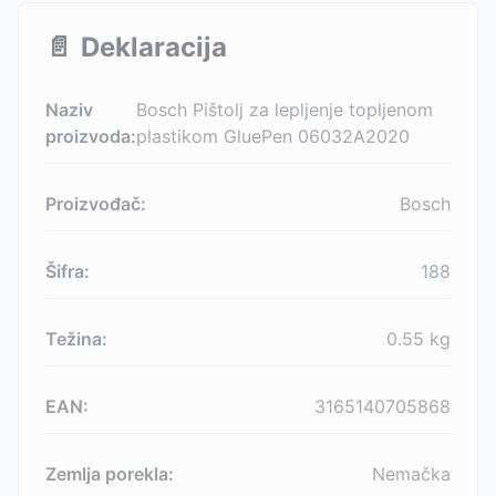
📄
Deklaracija
Naziv
Bosch Pištolj za lepljenje topljenom
proizvoda:
plastikom GluePen 06032A2020
Proizvođač:
Bosch
Šifra:
188
Težina:
0.55
kg
EAN:
3165140705868
Zemlja porekla:
Nemačka