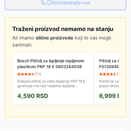
Kontaktirajte nas
Traženi proizvod nemamo na stanju
Ali imamo
slične proizvode
koji bi vas mogli
zanimati:
Bosch Pištolj za lepljenje topljenom
Pištolj za lepak
plastikom PKP 18 E 0603264508
F0130940JA
(
71
)
(
77
)
Robusni pištolj za vrelo lepljenje PKP 18 E
Koristi se za lepljen
garantuje čist rad i stabilne lepljene
poput: drveta, plast
spojeve. Elektronski regulisan grejni
tekstila...
4,590
RSD
6,999
RSD
element obezbeđuje...