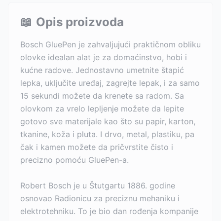
📖
Opis proizvoda
Bosch GluePen je zahvaljujući praktičnom obliku
olovke idealan alat je za domaćinstvo, hobi i
kućne radove. Jednostavno umetnite štapić
lepka, uključite uređaj, zagrejte lepak, i za samo
15 sekundi možete da krenete sa radom. Sa
olovkom za vrelo lepljenje možete da lepite
gotovo sve materijale kao što su papir, karton,
tkanine, koža i pluta. I drvo, metal, plastiku, pa
čak i kamen možete da pričvrstite čisto i
precizno pomoću GluePen-a.
Robert Bosch je u Štutgartu 1886. godine
osnovao Radionicu za preciznu mehaniku i
elektrotehniku. To je bio dan rođenja kompanije