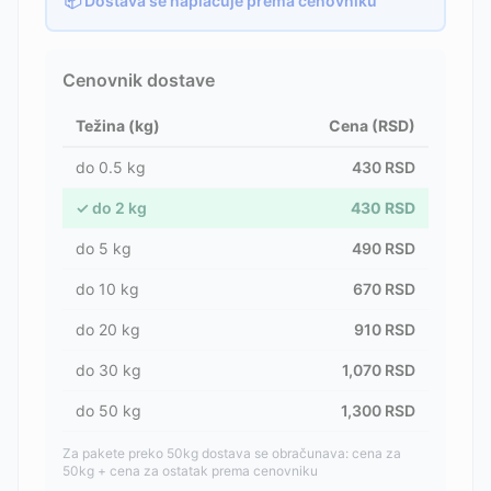
📦 Dostava se naplaćuje prema cenovniku
Cenovnik dostave
Težina (kg)
Cena (RSD)
do
0.5
kg
430
RSD
✓
do
2
kg
430
RSD
do
5
kg
490
RSD
do
10
kg
670
RSD
do
20
kg
910
RSD
do
30
kg
1,070
RSD
do
50
kg
1,300
RSD
Za pakete preko 50kg dostava se obračunava: cena za
50kg + cena za ostatak prema cenovniku