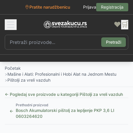
Pratite narudžbenicu
Prijava
Registracija
❤️
🛒
Pretraži
Početak
>
Mašine i Alati: Profesionalni i Hobi Alat na Jednom Mestu
>
Pištolji za vreli vazduh
← Pogledaj sve proizvode u kategoriji
Pištolji za vreli vazduh
Prethodni proizvod
Bosch Akumulatorski pištolj za lepljenje PKP 3,6 LI
←
0603264620