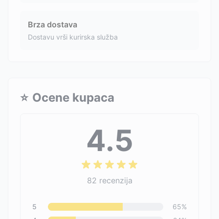
Brza dostava
Dostavu vrši kurirska služba
⭐
Ocene kupaca
4.5
82
recenzija
5
65
%