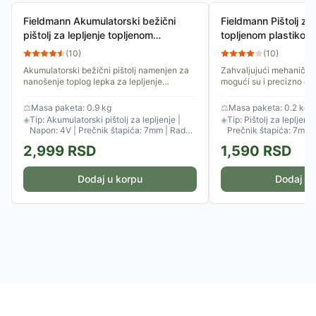
Fieldmann Akumulatorski bežični
Fieldmann Pištolj za 
pištolj za lepljenje topljenom
topljenom plastiko
plastikom FDTP 2204-A
(
10
)
(
10
)
Akumulatorski bežični pištolj namenjen za
Zahvaljujući mehaničk
nanošenje toplog lepka za lepljenje
mogući su i precizno dozi
plastike, drveta, plute, tekstila, kartona i
brzo nanošenje lepka. P
keramike. Glatko i...
pištolja za vrelo...
⚖
Masa paketa: 0.9 kg
⚖
Masa paketa: 0.2 kg
◈
Tip: Akumulatorski pištolj za lepljenje |
◈
Tip: Pištolj za lepljenj
Napon: 4V | Prečnik štapića: 7mm | Radna
Prečnik štapića: 7mm
temperatura: 170°C
2,999
RSD
1,590
RSD
Dodaj u korpu
Dodaj u 