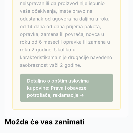
neispravan ili da proizvod nije ispunio
vaša očekivanja, imate pravo na
odustanak od ugovora na daljinu u roku
od 14 dana od dana prijema paketa,
opravka, zamena ili povraćaj novca u
roku od 6 meseci i opravka ili zamena u
roku 2 godine. Ukoliko u
karakteristikama nije drugačije navedeno
saobraznost važi 2 godine.
Detaljno o opštim uslovima
kupovine: Prava i obaveze
potrošača, reklamacije →
Možda će vas zanimati