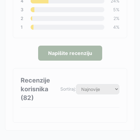
4
24
%
3
5
%
2
2
%
1
4
%
Napišite recenziju
Recenzije
korisnika
Sortiraj:
(
82
)