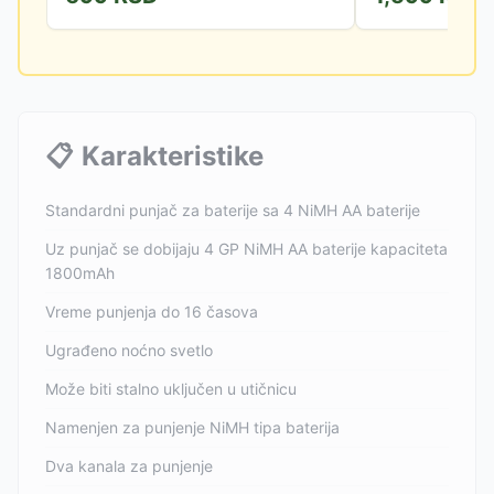
📋
Karakteristike
Standardni punjač za baterije sa 4 NiMH AA baterije
Uz punjač se dobijaju 4 GP NiMH AA baterije kapaciteta
1800mAh
Vreme punjenja do 16 časova
Ugrađeno noćno svetlo
Može biti stalno uključen u utičnicu
Namenjen za punjenje NiMH tipa baterija
Dva kanala za punjenje