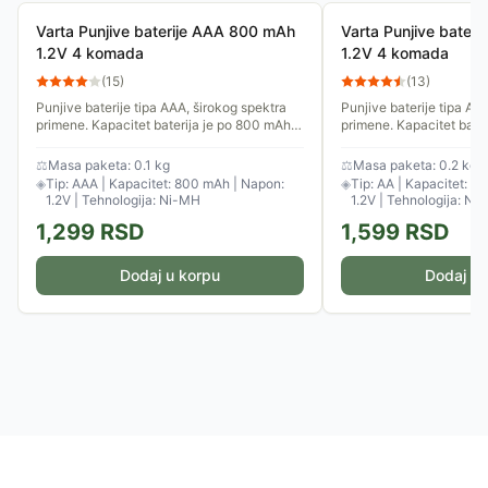
Varta Punjive baterije AAA 800 mAh
Varta Punjive bater
1.2V 4 komada
1.2V 4 komada
(
15
)
(
13
)
Punjive baterije tipa AAA, širokog spektra
Punjive baterije tipa AA
primene. Kapacitet baterija je po 800 mAh a
primene. Kapacitet bate
napon 1.2 V. U pakovanju su 4 baterije, bez
a napon 1.2 V. U pakovan
punjača.
bez punjača.
⚖
Masa paketa: 0.1 kg
⚖
Masa paketa: 0.2 kg
◈
Tip: AAA | Kapacitet: 800 mAh | Napon:
◈
Tip: AA | Kapacitet: 2
1.2V | Tehnologija: Ni-MH
1.2V | Tehnologija: Ni
1,299
RSD
1,599
RSD
Dodaj u korpu
Dodaj u 