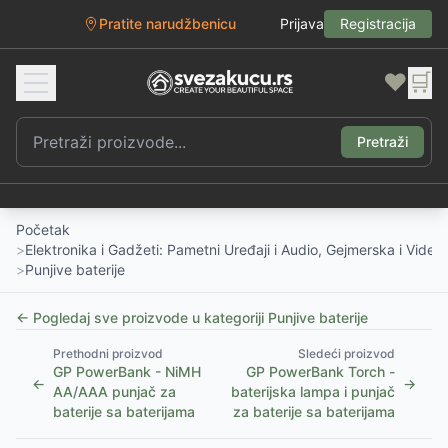
Pratite narudžbenicu
Prijava
Registracija
❤️
🛒
Pretraži
Početak
>
Elektronika i Gadžeti: Pametni Uređaji i Audio, Gejmerska i Vide
>
Punjive baterije
← Pogledaj sve proizvode u kategoriji
Punjive baterije
Prethodni proizvod
Sledeći proizvod
GP PowerBank - NiMH
GP PowerBank Torch -
←
→
AA/AAA punjač za
baterijska lampa i punjač
baterije sa baterijama
za baterije sa baterijama