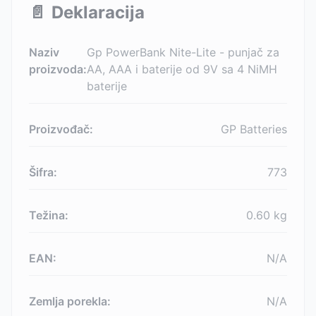
📄
Deklaracija
Naziv
Gp PowerBank Nite-Lite - punjač za
proizvoda:
AA, AAA i baterije od 9V sa 4 NiMH
baterije
Proizvođač:
GP Batteries
Šifra:
773
Težina:
0.60
kg
EAN:
N/A
Zemlja porekla:
N/A