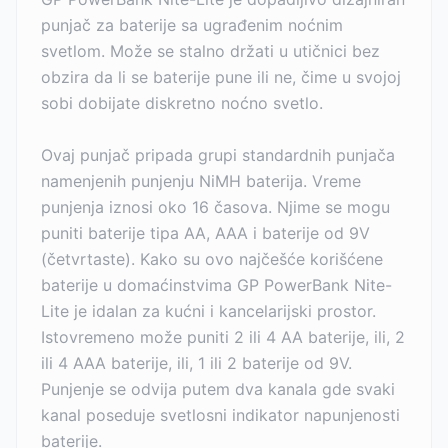
punjač za baterije sa ugrađenim noćnim
svetlom. Može se stalno držati u utičnici bez
obzira da li se baterije pune ili ne, čime u svojoj
sobi dobijate diskretno noćno svetlo.
Ovaj punjač pripada grupi standardnih punjača
namenjenih punjenju NiMH baterija. Vreme
punjenja iznosi oko 16 časova. Njime se mogu
puniti baterije tipa AA, AAA i baterije od 9V
(četvrtaste). Kako su ovo najčešće korišćene
baterije u domaćinstvima GP PowerBank Nite-
Lite je idalan za kućni i kancelarijski prostor.
Istovremeno može puniti 2 ili 4 AA baterije, ili, 2
ili 4 AAA baterije, ili, 1 ili 2 baterije od 9V.
Punjenje se odvija putem dva kanala gde svaki
kanal poseduje svetlosni indikator napunjenosti
baterije.