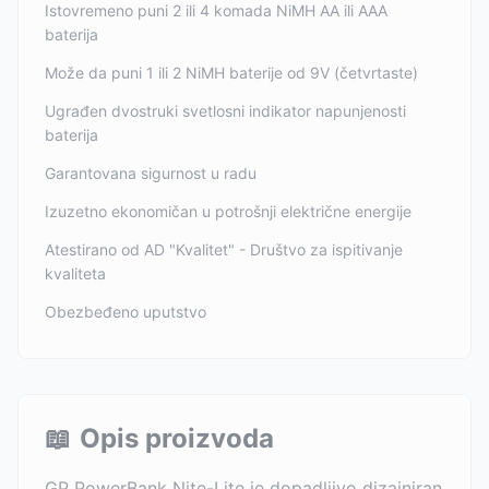
Istovremeno puni 2 ili 4 komada NiMH AA ili AAA
baterija
Može da puni 1 ili 2 NiMH baterije od 9V (četvrtaste)
Ugrađen dvostruki svetlosni indikator napunjenosti
baterija
Garantovana sigurnost u radu
Izuzetno ekonomičan u potrošnji električne energije
Atestirano od AD "Kvalitet" - Društvo za ispitivanje
kvaliteta
Obezbeđeno uputstvo
📖
Opis proizvoda
GP PowerBank Nite-Lite je dopadljivo dizajniran