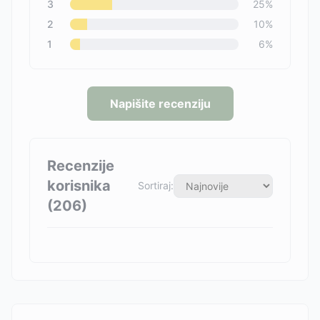
3
25
%
2
10
%
1
6
%
Napišite recenziju
Recenzije
korisnika
Sortiraj:
(
206
)