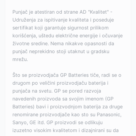
Punjač je atestiran od strane AD "Kvalitet" -
Udruženja za ispitivanje kvaliteta i poseduje
sertifikat koji garantuje sigurnost prilikom
korišćenja, uštedu električne energije i očuvanje
životne sredine. Nema nikakve opasnosti da
punjač neprekidno stoji utaknut u gradsku
mrežu.
Što se proizvodjača GP Batteries tiče, radi se o
drugom po veličini proizvodjaču baterija i
punjača na svetu. GP se pored razvoja
navedenih proizvoda sa svojim imenom (GP
Batteries) bavi i proizvodnjom baterija za druge
renomirane proizvodjače kao sto su Panasonic,
Sanyo, GE itd. GP proizvodi se odlikuju
izuzetno visokim kvalitetom i dizajnirani su da