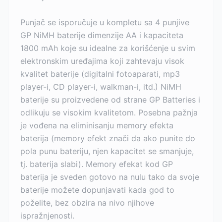
Punjač se isporučuje u kompletu sa 4 punjive
GP NiMH baterije dimenzije AA i kapaciteta
1800 mAh koje su idealne za korišćenje u svim
elektronskim uređajima koji zahtevaju visok
kvalitet baterije (digitalni fotoaparati, mp3
player-i, CD player-i, walkman-i, itd.) NiMH
baterije su proizvedene od strane GP Batteries i
odlikuju se visokim kvalitetom. Posebna pažnja
je vođena na eliminisanju memory efekta
baterija (memory efekt znači da ako punite do
pola punu bateriju, njen kapacitet se smanjuje,
tj. baterija slabi). Memory efekat kod GP
baterija je sveden gotovo na nulu tako da svoje
baterije možete dopunjavati kada god to
poželite, bez obzira na nivo njihove
ispražnjenosti.