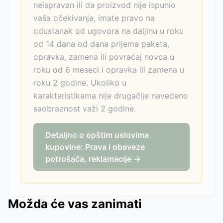
neispravan ili da proizvod nije ispunio
vaša očekivanja, imate pravo na
odustanak od ugovora na daljinu u roku
od 14 dana od dana prijema paketa,
opravka, zamena ili povraćaj novca u
roku od 6 meseci i opravka ili zamena u
roku 2 godine. Ukoliko u
karakteristikama nije drugačije navedeno
saobraznost važi 2 godine.
Detaljno o opštim uslovima
kupovine: Prava i obaveze
potrošača, reklamacije →
Možda će vas zanimati