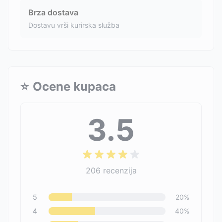
Brza dostava
Dostavu vrši kurirska služba
⭐
Ocene kupaca
3.5
206
recenzija
5
20
%
4
40
%