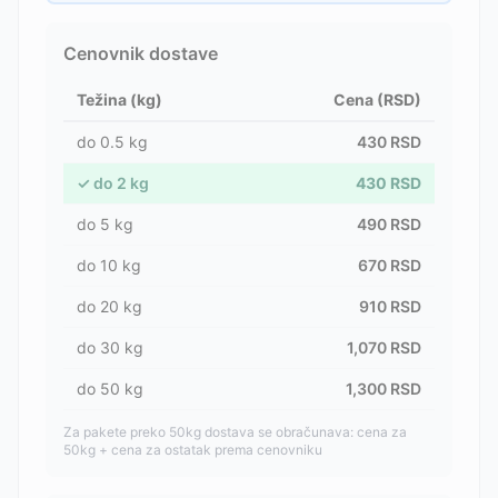
Cenovnik dostave
Težina (kg)
Cena (RSD)
do
0.5
kg
430
RSD
✓
do
2
kg
430
RSD
do
5
kg
490
RSD
do
10
kg
670
RSD
do
20
kg
910
RSD
do
30
kg
1,070
RSD
do
50
kg
1,300
RSD
Za pakete preko 50kg dostava se obračunava: cena za
50kg + cena za ostatak prema cenovniku