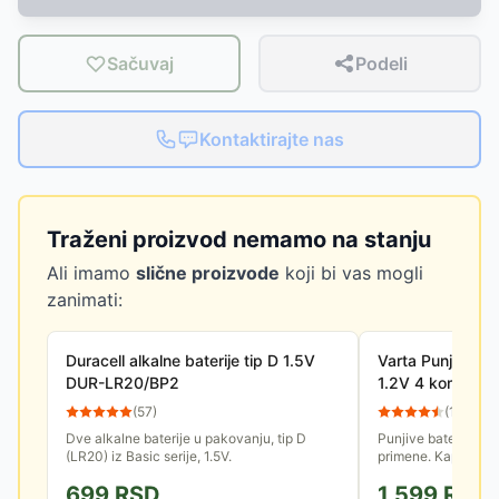
Sačuvaj
Podeli
Kontaktirajte nas
Traženi proizvod nemamo na stanju
Ali imamo
slične proizvode
koji bi vas mogli
zanimati:
Duracell alkalne baterije tip D 1.5V
Varta Punjive b
DUR-LR20/BP2
1.2V 4 komada
(
57
)
(
13
)
Dve alkalne baterije u pakovanju, tip D
Punjive baterije tip
(LR20) iz Basic serije, 1.5V.
primene. Kapacitet 
a napon 1.2 V. U pa
699
RSD
1,599
RSD
bez punjača.