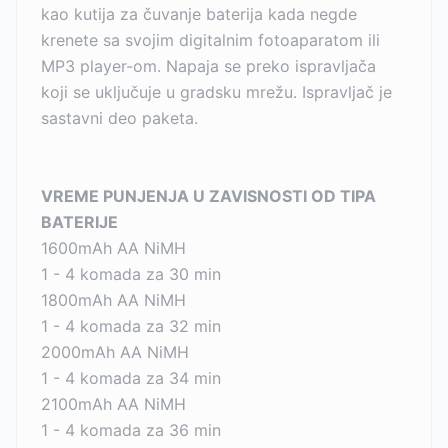
kao kutija za čuvanje baterija kada negde
krenete sa svojim digitalnim fotoaparatom ili
MP3 player-om. Napaja se preko ispravljača
koji se uključuje u gradsku mrežu. Ispravljač je
sastavni deo paketa.
VREME PUNJENJA U ZAVISNOSTI OD TIPA
BATERIJE
1600mAh AA NiMH
1 - 4 komada za 30 min
1800mAh AA NiMH
1 - 4 komada za 32 min
2000mAh AA NiMH
1 - 4 komada za 34 min
2100mAh AA NiMH
1 - 4 komada za 36 min