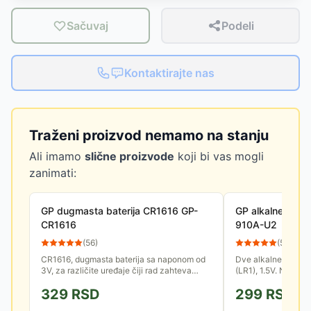
Sačuvaj
Podeli
Kontaktirajte nas
Traženi proizvod nemamo na stanju
Ali imamo
slične proizvode
koji bi vas mogli
zanimati:
GP dugmasta baterija CR1616 GP-
GP alkalne bateri
CR1616
910A-U2
(
56
)
(
57
)
CR1616, dugmasta baterija sa naponom od
Dve alkalne baterij
3V, za različite uređaje čiji rad zahteva
(LR1), 1.5V. Namenj
bateriju ovog tipa.
uređaje kao što su f
329
RSD
299
RSD
baterijske lampe...