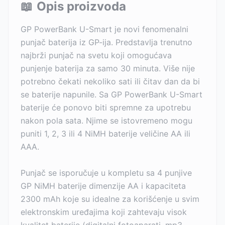
📖
Opis proizvoda
GP PowerBank U-Smart je novi fenomenalni
punjač baterija iz GP-ija. Predstavlja trenutno
najbrži punjač na svetu koji omogućava
punjenje baterija za samo 30 minuta. Više nije
potrebno čekati nekoliko sati ili čitav dan da bi
se baterije napunile. Sa GP PowerBank U-Smart
baterije će ponovo biti spremne za upotrebu
nakon pola sata. Njime se istovremeno mogu
puniti 1, 2, 3 ili 4 NiMH baterije veličine AA ili
AAA.
Punjač se isporučuje u kompletu sa 4 punjive
GP NiMH baterije dimenzije AA i kapaciteta
2300 mAh koje su idealne za korišćenje u svim
elektronskim uređajima koji zahtevaju visok