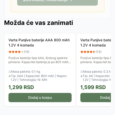
Možda će vas zanimati
Varta Punjive baterije AAA 800 mAh
Varta Punjive bater
1.2V 4 komada
1.2V 4 komada
(
15
)
(
13
)
Punjive baterije tipa AAA, širokog spektra
Punjive baterije tipa AA
primene. Kapacitet baterija je po 800 mAh a
primene. Kapacitet bate
napon 1.2 V. U pakovanju su 4 baterije, bez
a napon 1.2 V. U pakovan
punjača.
bez punjača.
⚖
Masa paketa: 0.1 kg
⚖
Masa paketa: 0.2 kg
◈
Tip: AAA | Kapacitet: 800 mAh | Napon:
◈
Tip: AA | Kapacitet: 2
1.2V | Tehnologija: Ni-MH
1.2V | Tehnologija: Ni
1,299
RSD
1,599
RSD
Dodaj u korpu
Dodaj u 