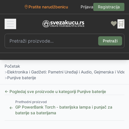
Pratite narudžbenicu
Prijava
Registracija
❤️
🛒
Pretraži
Početak
>
Elektronika i Gadžeti: Pametni Uređaji i Audio, Gejmerska i Vide
>
Punjive baterije
← Pogledaj sve proizvode u kategoriji
Punjive baterije
Prethodni proizvod
GP PowerBank Torch - baterijska lampa i punjač za
←
baterije sa baterijama
1
/
4