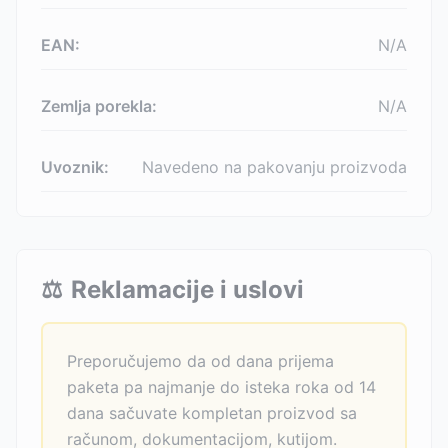
EAN:
N/A
Zemlja porekla:
N/A
Uvoznik:
Navedeno na pakovanju proizvoda
⚖️
Reklamacije i uslovi
Preporučujemo da od dana prijema
paketa pa najmanje do isteka roka od 14
dana sačuvate kompletan proizvod sa
računom, dokumentacijom, kutijom.