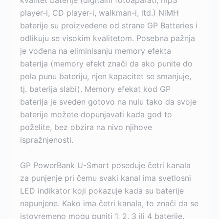
kvalitet baterije (digitalni fotoaparati, mp3
player-i, CD player-i, walkman-i, itd.) NiMH
baterije su proizvedene od strane GP Batteries i
odlikuju se visokim kvalitetom. Posebna pažnja
je vođena na eliminisanju memory efekta
baterija (memory efekt znači da ako punite do
pola punu bateriju, njen kapacitet se smanjuje,
tj. baterija slabi). Memory efekat kod GP
baterija je sveden gotovo na nulu tako da svoje
baterije možete dopunjavati kada god to
poželite, bez obzira na nivo njihove
ispražnjenosti.
GP PowerBank U-Smart poseduje četri kanala
za punjenje pri čemu svaki kanal ima svetlosni
LED indikator koji pokazuje kada su baterije
napunjene. Kako ima četri kanala, to znači da se
istovremeno mogu puniti 1, 2, 3 ili 4 baterije.