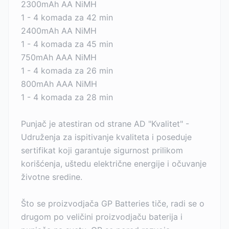
2300mAh AA NiMH
1 - 4 komada za 42 min
2400mAh AA NiMH
1 - 4 komada za 45 min
750mAh AAA NiMH
1 - 4 komada za 26 min
800mAh AAA NiMH
1 - 4 komada za 28 min
Punjač je atestiran od strane AD "Kvalitet" -
Udruženja za ispitivanje kvaliteta i poseduje
sertifikat koji garantuje sigurnost prilikom
korišćenja, uštedu električne energije i očuvanje
životne sredine.
Što se proizvodjača GP Batteries tiče, radi se o
drugom po veličini proizvodjaču baterija i