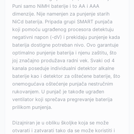
Puni samo NiMH baterije i to AA i AAA
dimenzije. Nije namenjen za punjenje starih
NiCd baterija. Pripada grupi SMART punjača
koji pomoću ugrađenog procesora detektuju
negativni napon (-dV) i prekidaju punjenje kada
baterija dostigne potreban nivo. Ovo garantuje
optimalno punjenje baterija i njenu zaštitu, što
joj značajno produžava radni vek. Svaki od 4
kanala poseduje individualni detektor alkalne
baterije kao i detektor za oštećene baterije, što
onemogućava oštećenje punjača nestručnim
rukovanjem. U punjač je takođe ugrađen
ventilator koji sprečava pregrevanje baterija
prilikom punjenja.
Dizajniran je u obliku školjke koja se može
otvarati i zatvarati tako da se može koristiti i