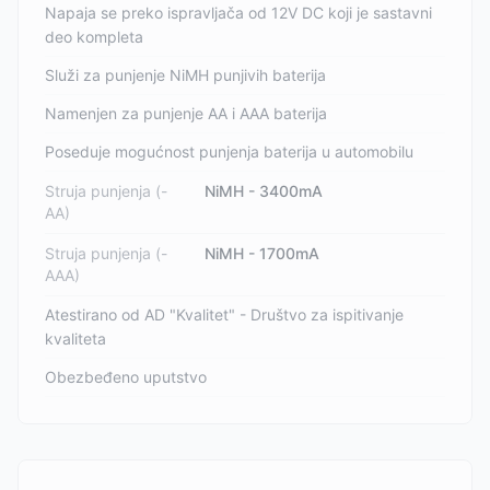
Napaja se preko ispravljača od 12V DC koji je sastavni
deo kompleta
Služi za punjenje NiMH punjivih baterija
Namenjen za punjenje AA i AAA baterija
Poseduje mogućnost punjenja baterija u automobilu
Struja punjenja (-
NiMH - 3400mA
AA)
Struja punjenja (-
NiMH - 1700mA
AAA)
Atestirano od AD "Kvalitet" - Društvo za ispitivanje
kvaliteta
Obezbeđeno uputstvo