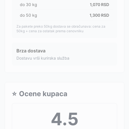
do
30
kg
1,070
RSD
do
50
kg
1,300
RSD
Za pakete preko 50kg dostava se obračunava: cena za
50kg + cena za ostatak prema cenovniku
Brza dostava
Dostavu vrši kurirska služba
⭐
Ocene kupaca
4.5