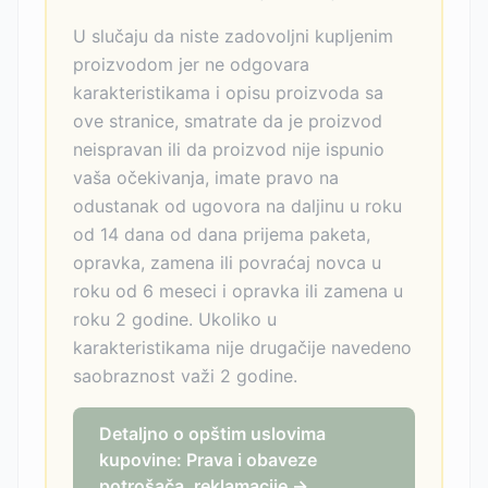
U slučaju da niste zadovoljni kupljenim
proizvodom jer ne odgovara
karakteristikama i opisu proizvoda sa
ove stranice, smatrate da je proizvod
neispravan ili da proizvod nije ispunio
vaša očekivanja, imate pravo na
odustanak od ugovora na daljinu u roku
od 14 dana od dana prijema paketa,
opravka, zamena ili povraćaj novca u
roku od 6 meseci i opravka ili zamena u
roku 2 godine. Ukoliko u
karakteristikama nije drugačije navedeno
saobraznost važi 2 godine.
Detaljno o opštim uslovima
kupovine: Prava i obaveze
potrošača, reklamacije →