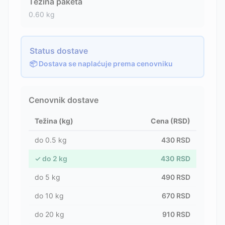
Težina paketa
0.60
kg
Status dostave
📦 Dostava se naplaćuje prema cenovniku
Cenovnik dostave
Težina (kg)
Cena (RSD)
do
0.5
kg
430
RSD
✓
do
2
kg
430
RSD
do
5
kg
490
RSD
do
10
kg
670
RSD
do
20
kg
910
RSD