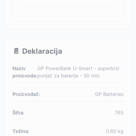
📄
Deklaracija
Naziv
GP PowerBank U-Smart - superbrzi
proizvoda:
punjač za baterije - 30 min.
Proizvođač:
GP Batteries
Šifra:
765
Težina:
0.60
kg