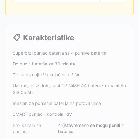
📋
Karakteristike
Superbrzi punjač baterija sa 4 punjive baterije
Do punih baterija za 30 minuta
Trenutno najbrži punjač na tržištu
Uz punjač se dobijaju 4 GP NiMH AA baterije kapaciteta
2300mAh
Idealan za punjenje baterija na putovanjima
SMART punjač - kontrola -dV
Broj kanala za
4 (istovremeno se mogu puniti 4
punjenje
baterije)