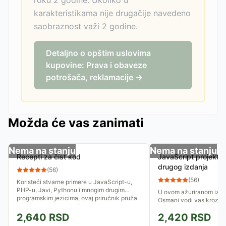
roku 2 godine. Ukoliko u
karakteristikama nije drugačije navedeno
saobraznost važi 2 godine.
Detaljno o opštim uslovima
kupovine: Prava i obaveze
potrošača, reklamacije →
Možda će vas zanimati
Nema na stanju
Nema na stanju
Recepti za čist kod
JavaScript projektni
drugog izdanja
(
56
)
(
56
)
Koristeći stvarne primere u JavaScript-u,
PHP-u, Javi, Pythonu i mnogim drugim
U ovom ažuriranom izda
programskim jezicima, ovaj priručnik pruža
Osmani vodi vas kroz p
proverene recepte koji vam...
projektnih obrazaca u J
2,640
RSD
2,420
RSD