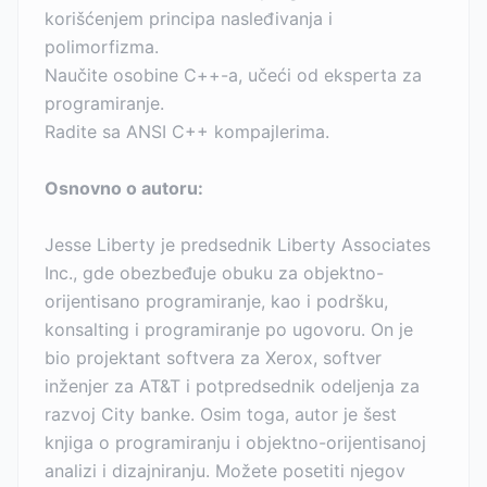
korišćenjem principa nasleđivanja i
polimorfizma.
Naučite osobine C++-a, učeći od eksperta za
programiranje.
Radite sa ANSI C++ kompajlerima.
Osnovno o autoru:
Jesse Liberty je predsednik Liberty Associates
Inc., gde obezbeđuje obuku za objektno-
orijentisano programiranje, kao i podršku,
konsalting i programiranje po ugovoru. On je
bio projektant softvera za Xerox, softver
inženjer za AT&T i potpredsednik odeljenja za
razvoj City banke. Osim toga, autor je šest
knjiga o programiranju i objektno-orijentisanoj
analizi i dizajniranju. Možete posetiti njegov