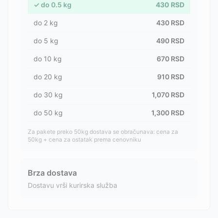
✓
do
0.5
kg
430
RSD
do
2
kg
430
RSD
do
5
kg
490
RSD
do
10
kg
670
RSD
do
20
kg
910
RSD
do
30
kg
1,070
RSD
do
50
kg
1,300
RSD
Za pakete preko 50kg dostava se obračunava: cena za
50kg + cena za ostatak prema cenovniku
Brza dostava
Dostavu vrši kurirska služba