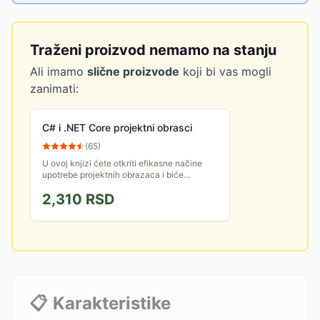
Traženi proizvod nemamo na stanju
Ali imamo
slične proizvode
koji bi vas mogli
zanimati:
C# i .NET Core projektni obrasci
(
65
)
U ovoj knjizi ćete otkriti efikasne načine
upotrebe projektnih obrazaca i biće
prikazana njihova implementacija pomoću
2,310
RSD
izvršnog koda koji je...
📋
Karakteristike