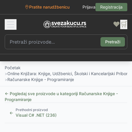
Pratite narudžbenicu
Prijava
Registracija
❤️
🛒
Pretraži
Početak
>
Online Knjižara: Knjige, Udžbenici, Školski i Kancelarijski Pribor
>
Računarske Knjige - Programiranje
← Pogledaj sve proizvode u kategoriji
Računarske Knjige -
Programiranje
Prethodni proizvod
←
Visual C# .NET (236)