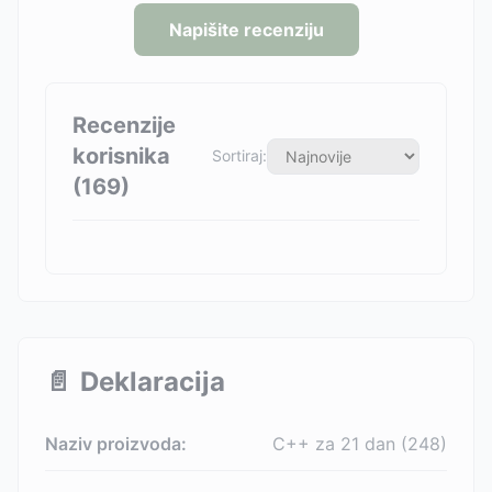
Napišite recenziju
Recenzije
korisnika
Sortiraj:
(
169
)
📄
Deklaracija
Naziv proizvoda:
C++ za 21 dan (248)