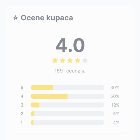
⭐
Ocene kupaca
4.0
169
recenzija
5
30
%
4
50
%
3
12
%
2
5
%
1
4
%