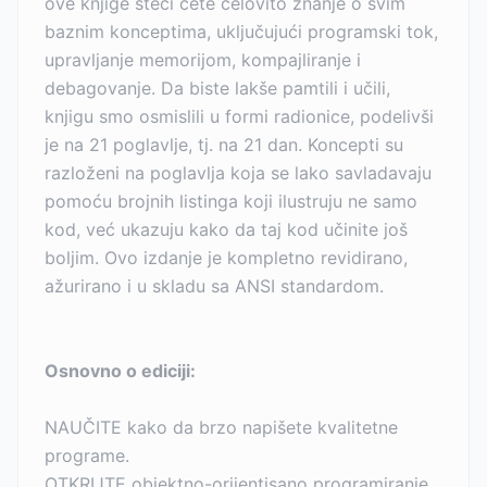
ove knjige steći ćete celovito znanje o svim
baznim konceptima, uključujući programski tok,
upravljanje memorijom, kompajliranje i
debagovanje. Da biste lakše pamtili i učili,
knjigu smo osmislili u formi radionice, podelivši
je na 21 poglavlje, tj. na 21 dan. Koncepti su
razloženi na poglavlja koja se lako savladavaju
pomoću brojnih listinga koji ilustruju ne samo
kod, već ukazuju kako da taj kod učinite još
boljim. Ovo izdanje je kompletno revidirano,
ažurirano i u skladu sa ANSI standardom.
Osnovno o ediciji:
NAUČITE kako da brzo napišete kvalitetne
programe.
OTKRIJTE objektno-orijentisano programiranje