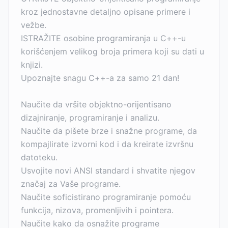
kroz jednostavne detaljno opisane primere i
vežbe.
ISTRAŽITE osobine programiranja u C++-u
korišćenjem velikog broja primera koji su dati u
knjizi.
Upoznajte snagu C++-a za samo 21 dan!
Naučite da vršite objektno-orijentisano
dizajniranje, programiranje i analizu.
Naučite da pišete brze i snažne programe, da
kompajlirate izvorni kod i da kreirate izvršnu
datoteku.
Usvojite novi ANSI standard i shvatite njegov
značaj za Vaše programe.
Naučite soficistirano programiranje pomoću
funkcija, nizova, promenljivih i pointera.
Naučite kako da osnažite programe