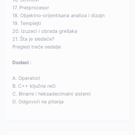
17. Pretprocesor
18. Objektno-orijentisana analiza i dizajn
19. Templejti
20. Izuzeci i obrada grešaka
21. Šta je sledeće?
Pregled treće nedelje
Dodaci :
A. Operatori
B. C++ ključne reči
C. Binarni i heksadecimalni sistemi
D. Odgovori na pitanja