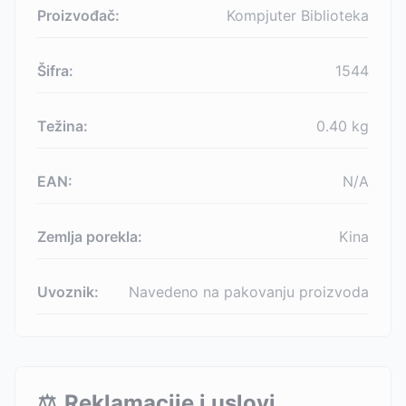
Proizvođač:
Kompjuter Biblioteka
Šifra:
1544
Težina:
0.40
kg
EAN:
N/A
Zemlja porekla:
Kina
Uvoznik:
Navedeno na pakovanju proizvoda
⚖️
Reklamacije i uslovi