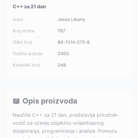
C++ za 21 dan
Autor
Jesse Libarty
Broj strana
787
ISBN broj
86-7310-275-8
Godina izdanja
2003.
Kataloški broj
248.
📖
Opis proizvoda
Naučite C++ za 21 dan, predstavlja priručnik-
vodič za učenje objektno-orijentisanog
dizajniranja, programiranja i analize. Pomoću