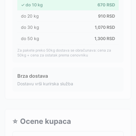
✓
do
10
kg
670
RSD
do
20
kg
910
RSD
do
30
kg
1,070
RSD
do
50
kg
1,300
RSD
Za pakete preko 50kg dostava se obračunava: cena za
50kg + cena za ostatak prema cenovniku
Brza dostava
Dostavu vrši kurirska služba
⭐
Ocene kupaca