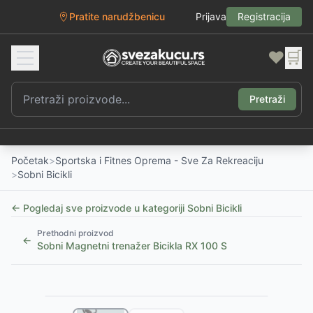
Pratite narudžbenicu
Prijava
Registracija
❤️
🛒
Pretraži
Početak
>
Sportska i Fitnes Oprema - Sve Za Rekreaciju
>
Sobni Bicikli
← Pogledaj sve proizvode u kategoriji
Sobni Bicikli
Prethodni proizvod
←
Sobni Magnetni trenažer Bicikla RX 100 S
1
/
2
Slični proizvodi
Alternative za rasprodati proizvod