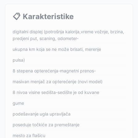
📋
Karakteristike
digitalni displej (potrošnja kalorija,vreme vožnje, brzina,
predjeni put, scaning, odometer-
ukupna km koja se ne može brisati, merenje
pulsa)
8 stepena opterećenja-magnetni prenos-
masivan menjač za opterećenje (novi model)
8 nivoa visine sedišta-sedište je od kuvane
gume
podešavanje ugla upravljača
poseduje točkiće za premeštanje
mesto za flašicu