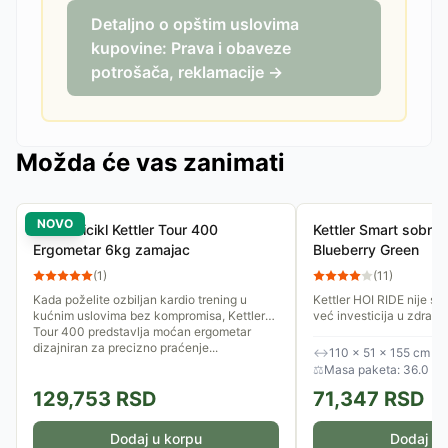
Detaljno o opštim uslovima
kupovine: Prava i obaveze
potrošača, reklamacije →
Možda će vas zanimati
NOVO
Sobni Bicikl Kettler Tour 400
Kettler Smart sobni b
Ergometar 6kg zamajac
Blueberry Green
(
1
)
(
11
)
Kada poželite ozbiljan kardio trening u
Kettler HOI RIDE nije sa
kućnim uslovima bez kompromisa, Kettler
već investicija u zdravlj
Tour 400 predstavlja moćan ergometar
doma. Dizajniran za vizi
dizajniran za precizno praćenje...
kompromise između...
↔
110 × 51 × 155 cm
⚖
Masa paketa: 36.0 kg
129,753
RSD
71,347
RSD
Dodaj u korpu
Dodaj u 