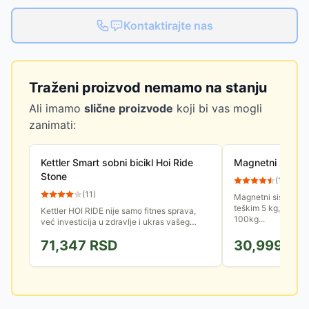
Kontaktirajte nas
Traženi proizvod nemamo na stanju
Ali imamo
slične proizvode
koji bi vas mogli
zanimati:
Kettler Smart sobni bicikl Hoi Ride
Magnetni sobni 
Stone
(
114
)
(
11
)
Magnetni sistem o
teškim 5 kg, maksim
Kettler HOI RIDE nije samo fitnes sprava,
100kg...
već investicija u zdravlje i ukras vašeg
doma. Dizajniran za vizionare koji ne prave
71,347
RSD
30,999
RS
kompromise između...