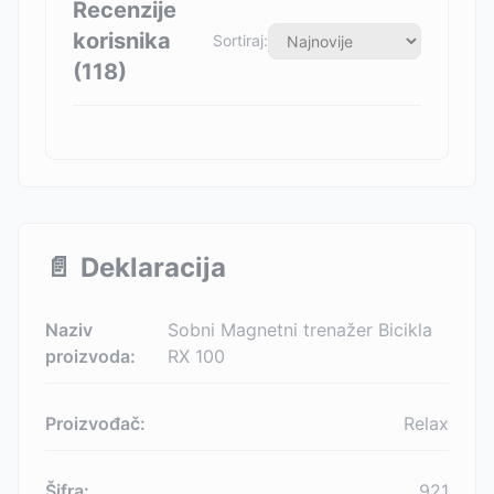
Recenzije
korisnika
Sortiraj:
(
118
)
📄
Deklaracija
Naziv
Sobni Magnetni trenažer Bicikla
proizvoda:
RX 100
Proizvođač:
Relax
Šifra:
921