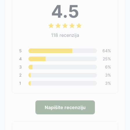
4.5
118
recenzija
5
64
%
4
25
%
3
6
%
2
3
%
1
3
%
Napišite recenziju