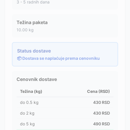
3 - 5 radnih dana
Težina paketa
10.00
kg
Status dostave
📦 Dostava se naplaćuje prema cenovniku
Cenovnik dostave
Težina (kg)
Cena (RSD)
do
0.5
kg
430
RSD
do
2
kg
430
RSD
do
5
kg
490
RSD