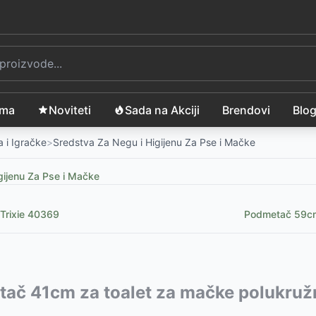
ama
Noviteti
Sada na Akciji
Brendovi
Blo
 i Igračke
>
Sredstva Za Negu i Higijenu Za Pse i Mačke
gijenu Za Pse i Mačke
Trixie 40369
Podmetač 59cm 
e 6290
vode:
ač 41cm za toalet za mačke polukružn
-
525
RSD
821.1
a crna Trixie 23491
-
1499
RSD
-
375
RSD