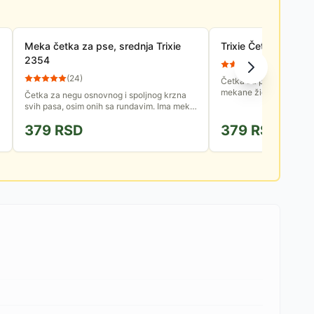
Meka četka za pse, srednja Trixie
Trixie Četka za pud
2354
(
71
)
(
24
)
Četka za pudle izrađena
mekane žice za negu dl
Četka za negu osnovnog i spoljnog krzna
svih pasa, osim onih sa rundavim. Ima meke
žičane zupce i drvenu dršku, a u pakovanju
379
RSD
379
RSD
dolazi češljić za...