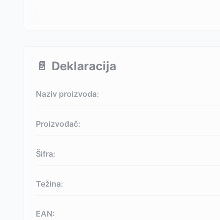
📄
Deklaracija
Naziv proizvoda:
Proizvođač:
Šifra:
Težina:
EAN: