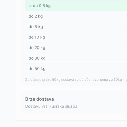
✓
do
0.5
kg
do
2
kg
do
5
kg
do
10
kg
do
20
kg
do
30
kg
do
50
kg
Za pakete preko 50kg dostava se obračunava: cena za 50kg + 
Brza dostava
Dostavu vrši kurirska služba