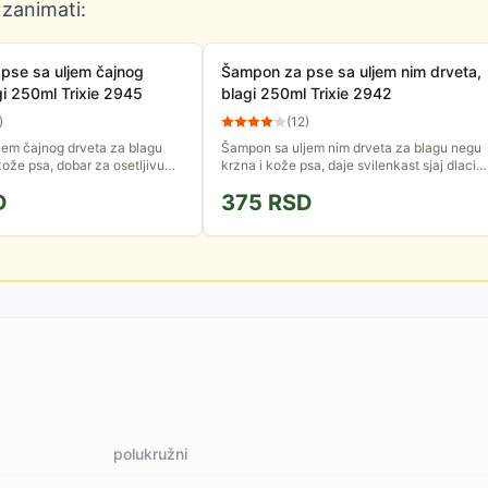
 zanimati:
pse sa uljem čajnog
Šampon za pse sa uljem nim drveta,
gi 250ml Trixie 2945
blagi 250ml Trixie 2942
)
(
12
)
jem čajnog drveta za blagu
Šampon sa uljem nim drveta za blagu negu
kože psa, dobar za osetljivu
krzna i kože psa, daje svilenkast sjaj dlaci.
lenkast sjaj dlaci. Zapremina
Zapremina 250ml.
D
375
RSD
polukružni