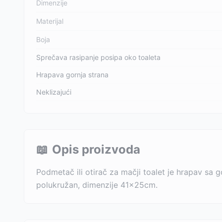
Dimenzije
Materijal
Boja
Sprečava rasipanje posipa oko toaleta
Hrapava gornja strana
Neklizajući
📖
Opis proizvoda
Podmetač ili otirač za mačji toalet je hrapav sa 
polukružan, dimenzije 41x25cm.