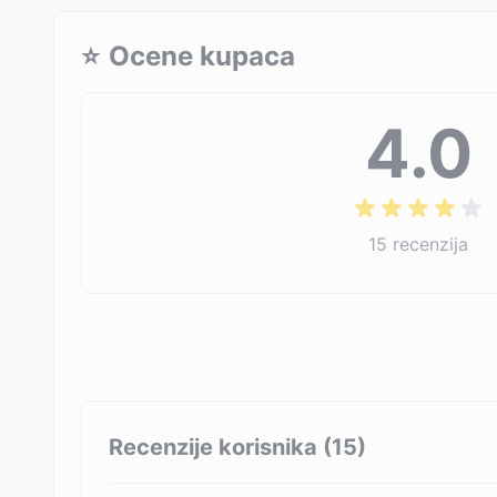
⭐
Ocene kupaca
4.0
15
recenzija
Recenzije korisnika (
15
)