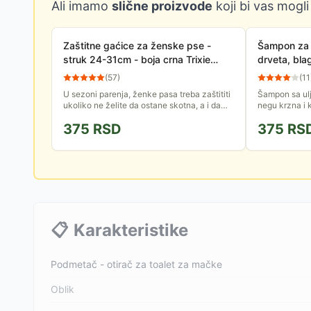
Ali imamo
slične proizvode
koji bi vas mogli
Zaštitne gaćice za ženske pse -
Šampon za 
struk 24-31cm - boja crna Trixie
drveta, bla
23491
(
57
)
(
11
U sezoni parenja, ženke pasa treba zaštititi
Šampon sa ul
ukoliko ne želite da ostane skotna, a i da
negu krzna i 
biste očuvali higijenu u kući. Zaštitne
kožu, daje svi
375
RSD
375
RS
gaćice su rešenje za...
250ml.
📋
Karakteristike
Podmetač - otirač za toalet za mačke
Oblik