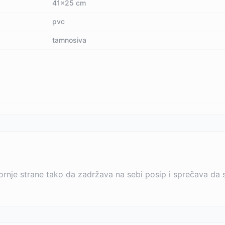
41x25 cm
pvc
tamnosiva
gornje strane tako da zadržava na sebi posip i sprečava da s