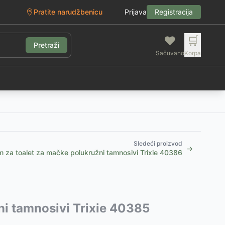
Pratite narudžbenicu
Prijava
Registracija
❤️
🛒
Pretraži
Sačuvano
Korpa
g
Sledeći proizvod
→
za toalet za mačke polukružni tamnosivi Trixie 40386
i tamnosivi Trixie 40385