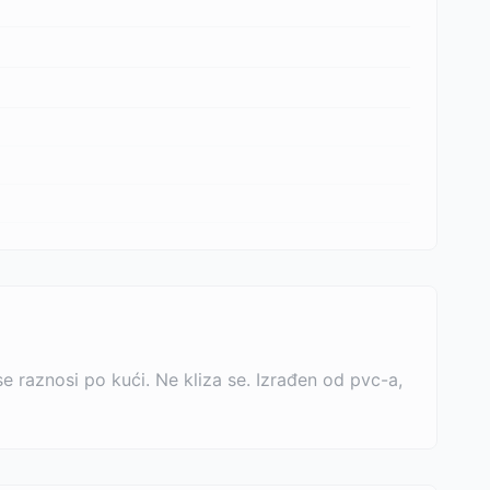
e raznosi po kući. Ne kliza se. Izrađen od pvc-a,