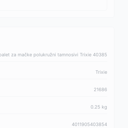
alet za mačke polukružni tamnosivi Trixie 40385
Trixie
21686
0.25
kg
4011905403854