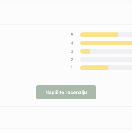
5
4
3
2
1
Napišite recenziju