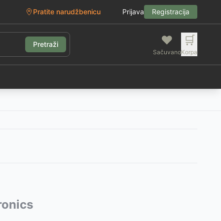
Pratite narudžbenicu
Prijava
Registracija
❤️
🛒
Pretraži
Sačuvano
Korpa
g
ronics