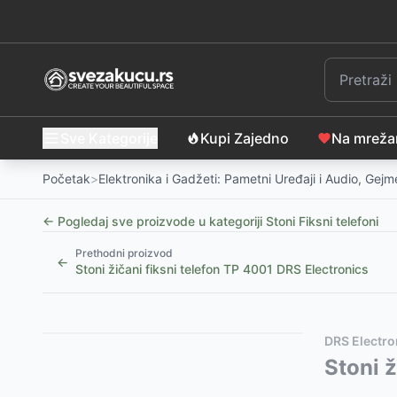
Sve Kategorije
Kupi Zajedno
Na mrež
Početak
>
Elektronika i Gadžeti: Pametni Uređaji i Audio, Gej
← Pogledaj sve proizvode u kategoriji
Stoni Fiksni telefoni
Prethodni proizvod
←
Stoni žičani fiksni telefon TP 4001 DRS Electronics
Slični proizvodi
Alternative za rasprodati proizvod
DRS Electro
Fiksni telefon Butler outdoor 2010 vodootporan
Ovaj proizvod nije dostupan, pogledajte slične proiz
Stoni ž
-
11
Telefon Panasonic KX-TS520FXB crni
Fiksni telefon Butler outdoor 2010 vodootporan
-
2299
RSD
-
11