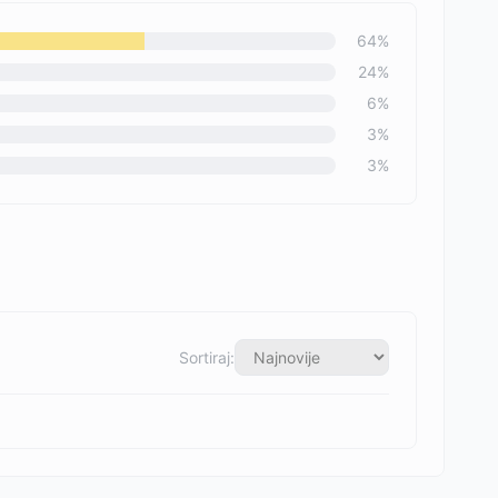
64
%
24
%
6
%
3
%
3
%
Sortiraj: