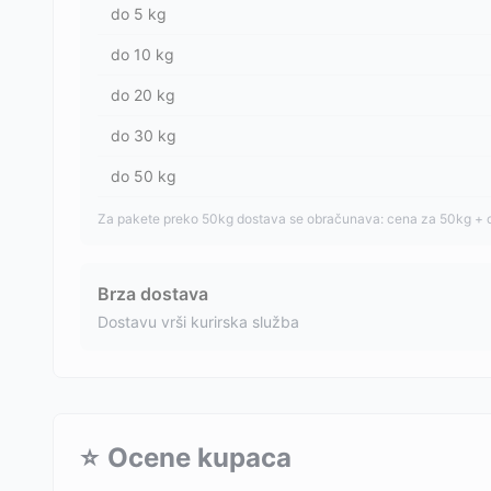
do
5
kg
do
10
kg
do
20
kg
do
30
kg
do
50
kg
Za pakete preko 50kg dostava se obračunava: cena za 50kg + 
Brza dostava
Dostavu vrši kurirska služba
⭐
Ocene kupaca