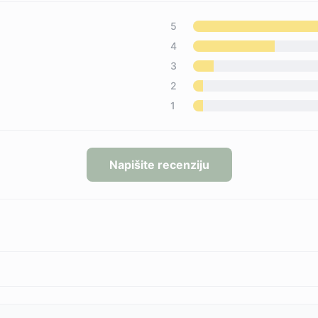
5
4
3
2
1
Napišite recenziju