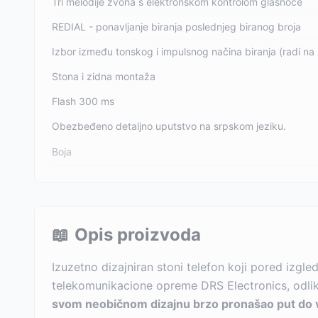
Tri melodije zvona s elektronskom kontrolom glasnoće
REDIAL - ponavljanje biranja poslednjeg biranog broja
Izbor između tonskog i impulsnog načina biranja (radi na
Stona i zidna montaža
Flash 300 ms
Obezbeđeno detaljno uputstvo na srpskom jeziku.
Boja
📖
Opis proizvoda
Izuzetno dizajniran stoni telefon koji pored izg
telekomunikacione opreme DRS Electronics, odlikuj
svom neobičnom dizajnu brzo pronašao put do ve