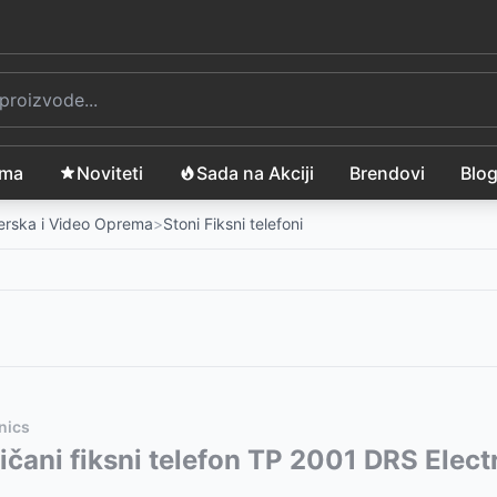
ama
Noviteti
Sada na Akciji
Brendovi
Blo
merska i Video Oprema
>
Stoni Fiksni telefoni
nics
vode:
ičani fiksni telefon TP 2001 DRS Elect
399
RSD
399
RSD