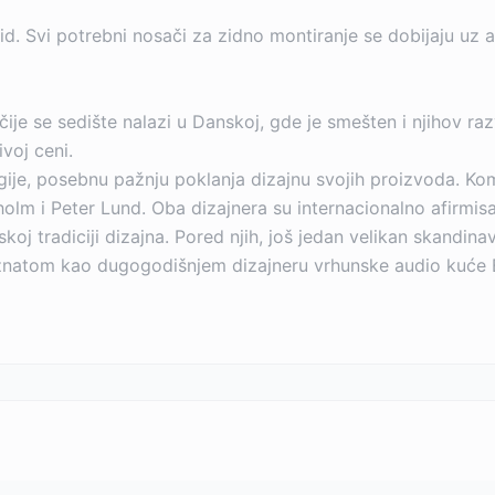
zid. Svi potrebni nosači za zidno montiranje se dobijaju uz a
ije se sedište nalazi u Danskoj, gde je smešten i njihov ra
ivoj ceni.
ije, posebnu pažnju poklanja dizajnu svojih proizvoda. K
lm i Peter Lund. Oba dizajnera su internacionalno afirmisani
skoj tradiciji dizajna. Pored njih, još jedan velikan skandi
znatom kao dugogodišnjem dizajneru vrhunske audio kuće 