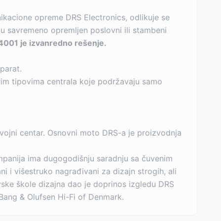
nikacione opreme DRS Electronics, odlikuje se
a u savremeno opremljen poslovni ili stambeni
 4001 je izvanredno rešenje.
parat.
rim tipovima centrala koje podržavaju samo
zvojni centar. Osnovni moto DRS-a je proizvodnja
ompanija ima dugogodišnju saradnju sa čuvenim
 i višestruko nagrađivani za dizajn strogih, ali
navske škole dizajna dao je doprinos izgledu DRS
Bang & Olufsen Hi-Fi of Denmark.