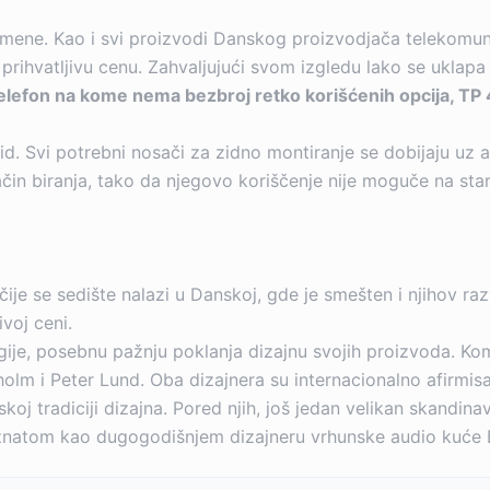
namene. Kao i svi proizvodi Danskog proizvodjača telekomu
 prihvatljivu cenu. Zahvaljujući svom izgledu lako se uklap
telefon na kome nema bezbroj retko korišćenih opcija, TP
zid. Svi potrebni nosači za zidno montiranje se dobijaju uz a
in biranja, tako da njegovo koriščenje nije moguče na sta
ije se sedište nalazi u Danskoj, gde je smešten i njihov ra
ivoj ceni.
ije, posebnu pažnju poklanja dizajnu svojih proizvoda. K
lm i Peter Lund. Oba dizajnera su internacionalno afirmisani
skoj tradiciji dizajna. Pored njih, još jedan velikan skandi
znatom kao dugogodišnjem dizajneru vrhunske audio kuće 