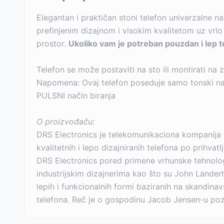
Elegantan i praktičan stoni telefon univerzalne 
prefinjenim dizajnom i visokim kvalitetom uz vrlo
prostor.
Ukoliko vam je potreban pouzdan i lep 
Telefon se može postaviti na sto ili montirati na 
Napomena: Ovaj telefon poseduje samo tonski nač
PULSNI način biranja
O proizvođaču:
DRS Electronics je telekomunikaciona kompanija č
kvalitetnih i lepo dizajniranih telefona po prihvatlj
DRS Electronics pored primene vrhunske tehnolog
industrijskim dizajnerima kao što su John Landerho
lepih i funkcionalnih formi baziranih na skandinav
telefona. Reč je o gospodinu Jacob Jensen-u po