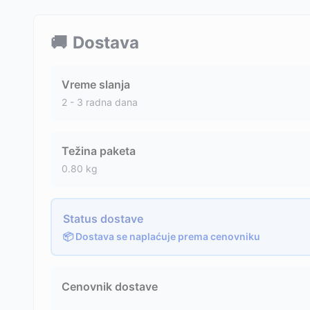
🚚
Dostava
Vreme slanja
2 - 3 radna dana
Težina paketa
0.80
kg
Status dostave
📦 Dostava se naplaćuje prema cenovniku
Cenovnik dostave