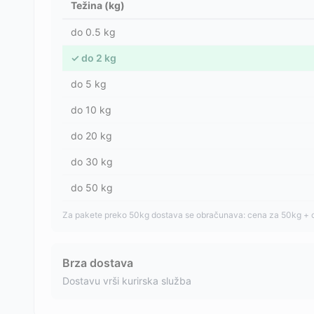
Težina (kg)
do
0.5
kg
✓
do
2
kg
do
5
kg
do
10
kg
do
20
kg
do
30
kg
do
50
kg
Za pakete preko 50kg dostava se obračunava: cena za 50kg + 
Brza dostava
Dostavu vrši kurirska služba