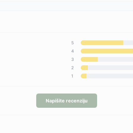
5
4
3
2
1
Napišite recenziju