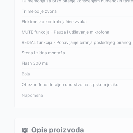
10 memorija za brzo biranje korišćenjem numeričkih taste
Tri melodije zvona
Elektronska kontrola jačine zvuka
MUTE funkcija - Pauza i utišavanje mikrofona
REDIAL funkcija - Ponavljanje biranja poslednjeg biranog 
Stona i zidna montaža
Flash 300 ms
Boja
Obezbeđeno detaljno uputstvo na srpskom jeziku
Napomena
📖
Opis proizvoda