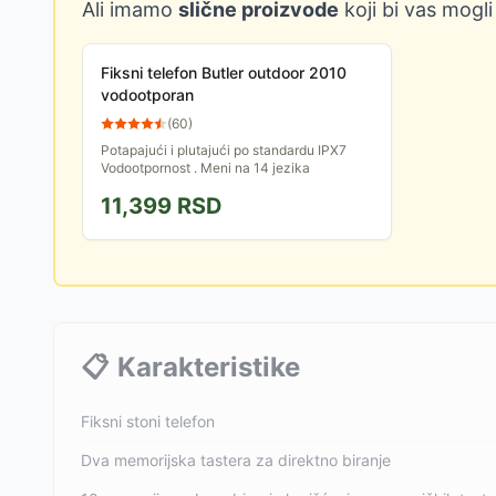
Ali imamo
slične proizvode
koji bi vas mogli
Fiksni telefon Butler outdoor 2010
vodootporan
(
60
)
Potapajući i plutajući po standardu IPX7
Vodootpornost . Meni na 14 jezika
11,399
RSD
📋
Karakteristike
Fiksni stoni telefon
Dva memorijska tastera za direktno biranje