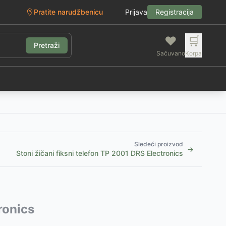
Pratite narudžbenicu
Prijava
Registracija
❤️
🛒
Pretraži
Sačuvano
Korpa
g
Sledeći proizvod
→
Stoni žičani fiksni telefon TP 2001 DRS Electronics
ronics