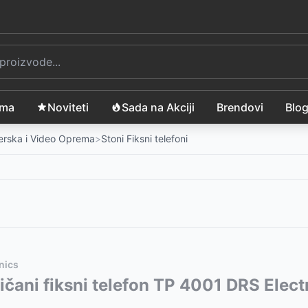
ama
Noviteti
Sada na Akciji
Brendovi
Blo
merska i Video Oprema
>
Stoni Fiksni telefoni
nics
vode:
žičani fiksni telefon TP 4001 DRS Elect
399
RSD
399
RSD