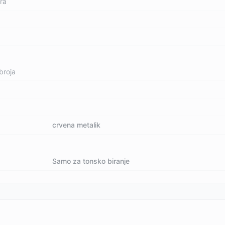
ra
broja
crvena metalik
Samo za tonsko biranje