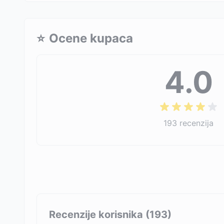
⭐
Ocene kupaca
4.0
193
recenzija
Recenzije korisnika (
193
)