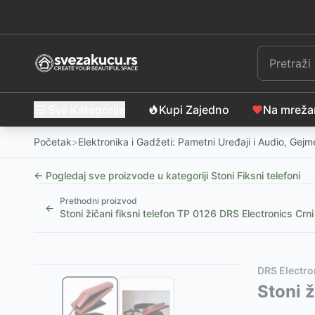
Sve Kategorije
Kupi Zajedno
Na mrež
Početak
>
Elektronika i Gadžeti: Pametni Uređaji i Audio, Gej
← Pogledaj sve proizvode u kategoriji
Stoni Fiksni telefoni
Prethodni proizvod
←
Stoni žičani fiksni telefon TP 0126 DRS Electronics Crni
Slični proizvodi
Alternative za rasprodati proizvod
DRS Electro
Fiksni telefon Butler outdoor 2010 vodootporan
Ovaj proizvod nije dostupan, pogledajte slične proiz
Stoni 
-
11
Telefon Panasonic KX-TS520FXB crni
Fiksni telefon Butler outdoor 2010 vodootporan
-
2299
RSD
-
11