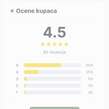
⭐
Ocene kupaca
4.5
80
recenzija
5
65
%
4
25
%
3
5
%
2
3
%
1
3
%