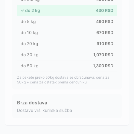
✓
do
2
kg
430
RSD
do
5
kg
490
RSD
do
10
kg
670
RSD
do
20
kg
910
RSD
do
30
kg
1,070
RSD
do
50
kg
1,300
RSD
Za pakete preko 50kg dostava se obračunava: cena za
50kg + cena za ostatak prema cenovniku
Brza dostava
Dostavu vrši kurirska služba