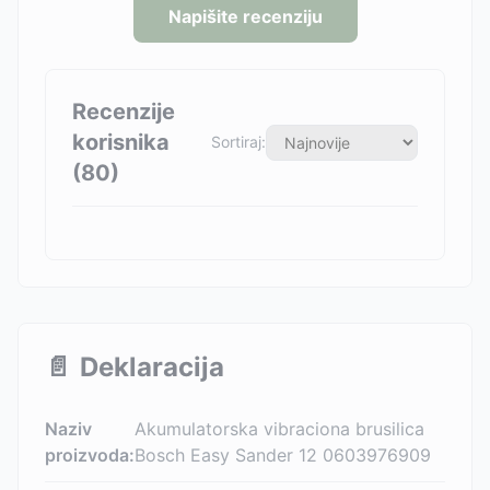
Napišite recenziju
Recenzije
korisnika
Sortiraj:
(
80
)
📄
Deklaracija
Naziv
Akumulatorska vibraciona brusilica
proizvoda:
Bosch Easy Sander 12 0603976909