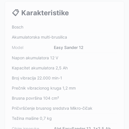
📋
Karakteristike
Bosch
Akumulatorska multi-brusilica
Model
Easy Sander 12
Napon akumulatora 12 V
Kapacitet akumulatora 2,5 Ah
Broj vibracija 22.000 min-1
Prečnik vibracionog kruga 1,2 mm
Brusna površina 104 cm²
Pričvršćenje brusnog sredstva Mikro-čičak
Težina mašine 0,7 kg
Obim isporuke
Alat EasySander 12, 1x2,5 Ah