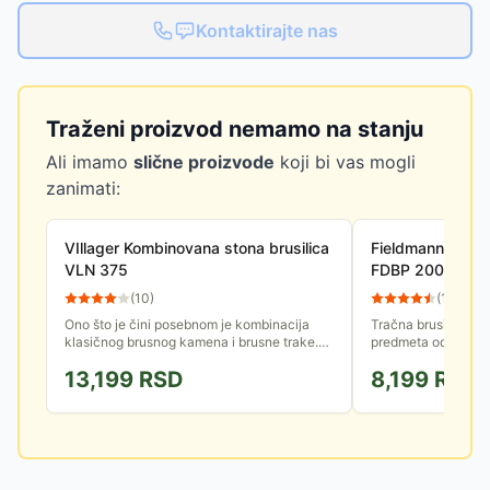
Kontaktirajte nas
Traženi proizvod nemamo na stanju
Ali imamo
slične proizvode
koji bi vas mogli
zanimati:
VIllager Kombinovana stona brusilica
Fieldmann Tračn
VLN 375
FDBP 200901-E
(
10
)
(
12
)
Ono što je čini posebnom je kombinacija
Tračna brusilica je
klasičnog brusnog kamena i brusne trake.
predmeta od drveta,
Ima ugrađenu LED lampu na fleksibilnom
kamena. Zamena br
13,199
RSD
8,199
RSD
vratu i uveličavajuće staklo...
brza već i laka. Bru