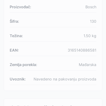
Proizvođač:
Bosch
Šifra:
130
Težina:
1.50
kg
EAN:
3165140886581
Zemlja porekla:
Mađarska
Uvoznik:
Navedeno na pakovanju proizvoda