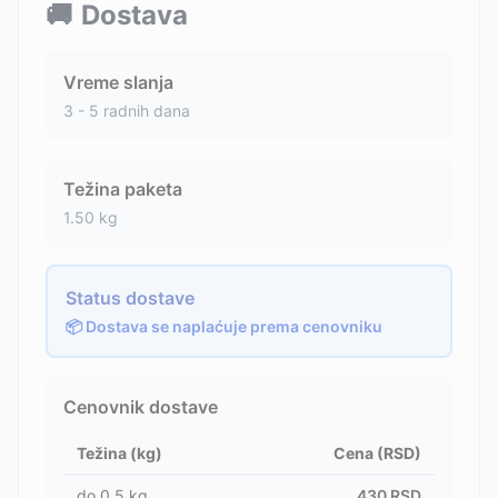
🚚
Dostava
Vreme slanja
3 - 5 radnih dana
Težina paketa
1.50
kg
Status dostave
📦 Dostava se naplaćuje prema cenovniku
Cenovnik dostave
Težina (kg)
Cena (RSD)
do
0.5
kg
430
RSD