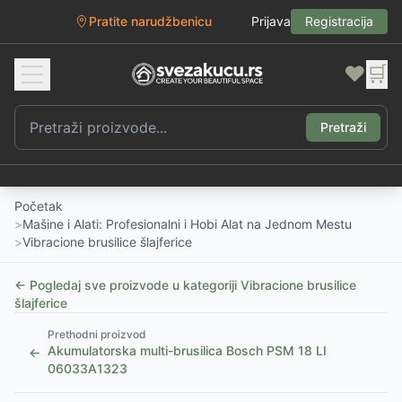
Pratite narudžbenicu
Prijava
Registracija
❤️
🛒
Pretraži
Početak
>
Mašine i Alati: Profesionalni i Hobi Alat na Jednom Mestu
>
Vibracione brusilice šlajferice
← Pogledaj sve proizvode u kategoriji
Vibracione brusilice
šlajferice
Prethodni proizvod
Akumulatorska multi-brusilica Bosch PSM 18 LI
←
06033A1323