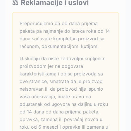
⚖️
Reklamacije i uslovi
Preporučujemo da od dana prijema
paketa pa najmanje do isteka roka od 14
dana sačuvate kompletan proizvod sa
računom, dokumentacijom, kutijom.
U slučaju da niste zadovoljni kupljenim
proizvodom jer ne odgovara
karakteristikama i opisu proizvoda sa
ove stranice, smatrate da je proizvod
neispravan ili da proizvod nije ispunio
vaša očekivanja, imate pravo na
odustanak od ugovora na daljinu u roku
od 14 dana od dana prijema paketa,
opravka, zamena ili povraćaj novca u
roku od 6 meseci i opravka ili zamena u