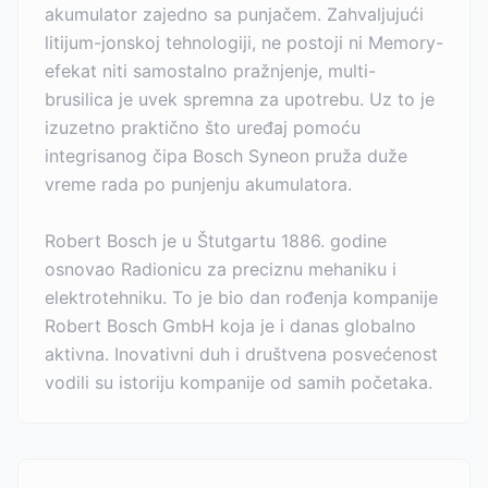
akumulator zajedno sa punjačem. Zahvaljujući
litijum-jonskoj tehnologiji, ne postoji ni Memory-
efekat niti samostalno pražnjenje, multi-
brusilica je uvek spremna za upotrebu. Uz to je
izuzetno praktično što uređaj pomoću
integrisanog čipa Bosch Syneon pruža duže
vreme rada po punjenju akumulatora.
Robert Bosch je u Štutgartu 1886. godine
osnovao Radionicu za preciznu mehaniku i
elektrotehniku. To je bio dan rođenja kompanije
Robert Bosch GmbH koja je i danas globalno
aktivna. Inovativni duh i društvena posvećenost
vodili su istoriju kompanije od samih početaka.