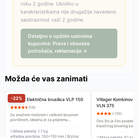
roku 2 godine. Ukoliko u
karakteristikama nije drugačije navedeno
saobraznost važi 2 godine.
Detaljno o opštim uslovima
kupovine: Prava i obaveze
potrošača, reklamacije →
Možda će vas zanimati
-
22
%
VIllager Električna brusilica VLP 150
VIllager Kombinovana
VLN 375
(
14
)
(
10
)
Sa snažnim motorom i velikom brusnom
površinom, idealna je za pripremu
Ono što je čini posebno
nameštaja, vrata i drugih velikih površina za
klasičnog brusnog kamen
farbanje ili lakiranje,...
Ima ugrađenu LED lampu
⚖
Masa paketa: 1.7 kg
vratu i uveličavajuće sta
◈
Radna površina: 150×150 mm | Brzina:
⚖
Masa paketa: 9.1 kg