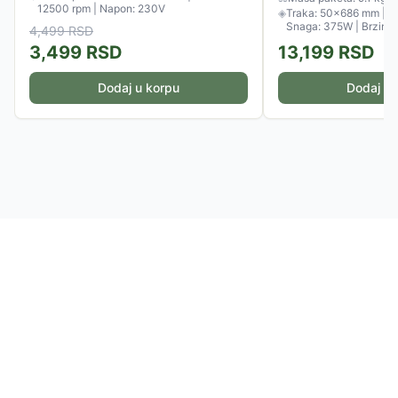
12500 rpm | Napon: 230V
◈
Traka: 50×686 mm | Di
Snaga: 375W | Brzina:
4,499
RSD
3,499
RSD
13,199
RSD
Dodaj u korpu
Dodaj u 