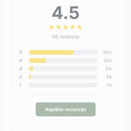
4.5
68
recenzija
5
65
%
4
25
%
3
6
%
2
3
%
1
1
%
Napišite recenziju