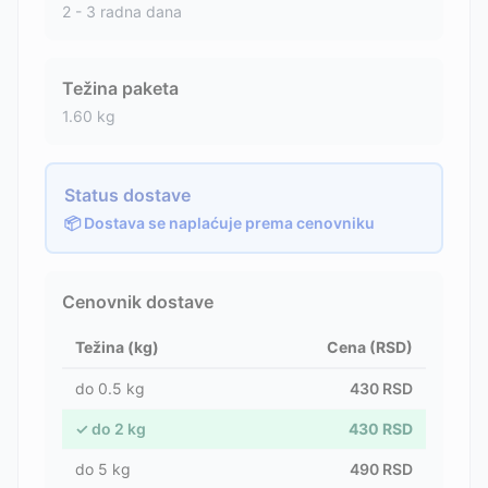
2 - 3 radna dana
Težina paketa
1.60
kg
Status dostave
📦 Dostava se naplaćuje prema cenovniku
Cenovnik dostave
Težina (kg)
Cena (RSD)
do
0.5
kg
430
RSD
✓
do
2
kg
430
RSD
do
5
kg
490
RSD