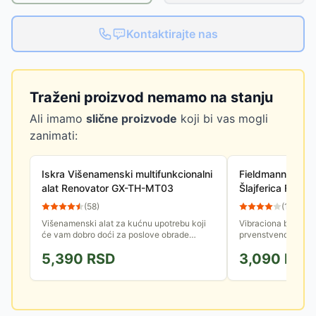
Kontaktirajte nas
Traženi proizvod nemamo na stanju
Ali imamo
slične proizvode
koji bi vas mogli
zanimati:
Iskra Višenamenski multifunkcionalni
Fieldmann Vibrac
alat Renovator GX-TH-MT03
Šlajferica FDB 
(
58
)
(
10
)
Višenamenski alat za kućnu upotrebu koji
Vibraciona brusili
će vam dobro doći za poslove obrade
prvenstveno za fino
radnih materijala, finalne obrade,
Ergonomski oblik o
5,390
RSD
3,090
RSD
odstranjivanje boje, oblikovanje i...
rukovanje tokom b
brusnog...