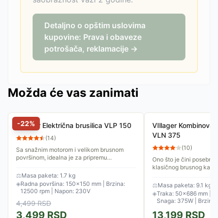
Detaljno o opštim uslovima
kupovine: Prava i obaveze
potrošača, reklamacije →
Možda će vas zanimati
-
22
%
VIllager Električna brusilica VLP 150
VIllager Kombinovana
VLN 375
(
14
)
(
10
)
Sa snažnim motorom i velikom brusnom
površinom, idealna je za pripremu
Ono što je čini posebno
nameštaja, vrata i drugih velikih površina za
klasičnog brusnog kamen
farbanje ili lakiranje,...
Ima ugrađenu LED lampu
⚖
Masa paketa: 1.7 kg
vratu i uveličavajuće sta
◈
Radna površina: 150×150 mm | Brzina:
⚖
Masa paketa: 9.1 kg
12500 rpm | Napon: 230V
◈
Traka: 50×686 mm | Di
Snaga: 375W | Brzina:
4,499
RSD
3,499
RSD
13,199
RSD