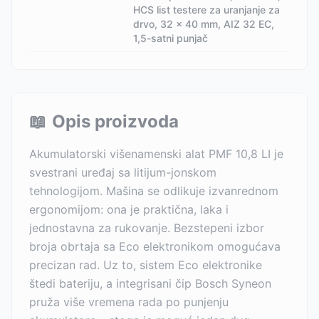
HCS list testere za uranjanje za
drvo, 32 x 40 mm, AIZ 32 EC,
1,5-satni punjač
📖
Opis proizvoda
Akumulatorski višenamenski alat PMF 10,8 LI je
svestrani uređaj sa litijum-jonskom
tehnologijom. Mašina se odlikuje izvanrednom
ergonomijom: ona je praktična, laka i
jednostavna za rukovanje. Bezstepeni izbor
broja obrtaja sa Eco elektronikom omogućava
precizan rad. Uz to, sistem Eco elektronike
štedi bateriju, a integrisani čip Bosch Syneon
pruža više vremena rada po punjenju