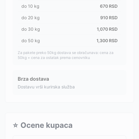
do
10
kg
670
RSD
do
20
kg
910
RSD
do
30
kg
1,070
RSD
do
50
kg
1,300
RSD
Za pakete preko 50kg dostava se obračunava: cena za
50kg + cena za ostatak prema cenovniku
Brza dostava
Dostavu vrši kurirska služba
⭐
Ocene kupaca