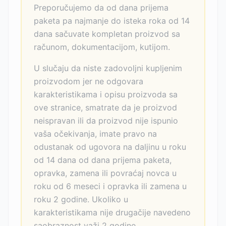
Preporučujemo da od dana prijema
paketa pa najmanje do isteka roka od 14
dana sačuvate kompletan proizvod sa
računom, dokumentacijom, kutijom.
U slučaju da niste zadovoljni kupljenim
proizvodom jer ne odgovara
karakteristikama i opisu proizvoda sa
ove stranice, smatrate da je proizvod
neispravan ili da proizvod nije ispunio
vaša očekivanja, imate pravo na
odustanak od ugovora na daljinu u roku
od 14 dana od dana prijema paketa,
opravka, zamena ili povraćaj novca u
roku od 6 meseci i opravka ili zamena u
roku 2 godine. Ukoliko u
karakteristikama nije drugačije navedeno
saobraznost važi 2 godine.