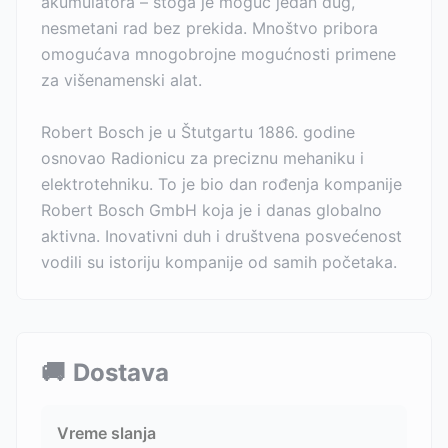
akumulatora – stoga je moguć jedan dug,
nesmetani rad bez prekida. Mnoštvo pribora
omogućava mnogobrojne mogućnosti primene
za višenamenski alat.
Robert Bosch je u Štutgartu 1886. godine
osnovao Radionicu za preciznu mehaniku i
elektrotehniku. To je bio dan rođenja kompanije
Robert Bosch GmbH koja je i danas globalno
aktivna. Inovativni duh i društvena posvećenost
vodili su istoriju kompanije od samih početaka.
🚚
Dostava
Vreme slanja