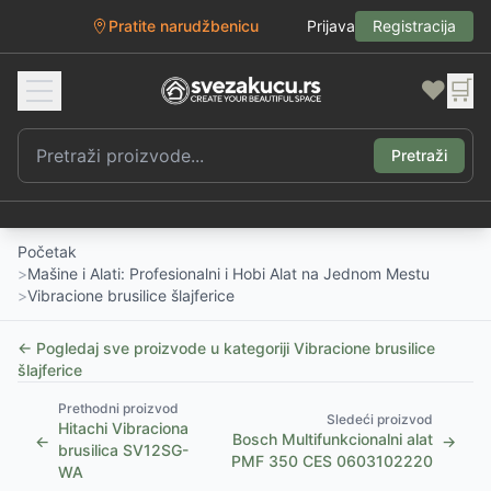
Pratite narudžbenicu
Prijava
Registracija
❤️
🛒
Pretraži
Početak
>
Mašine i Alati: Profesionalni i Hobi Alat na Jednom Mestu
>
Vibracione brusilice šlajferice
← Pogledaj sve proizvode u kategoriji
Vibracione brusilice
šlajferice
Prethodni proizvod
Sledeći proizvod
Hitachi Vibraciona
Bosch Multifunkcionalni alat
←
→
brusilica SV12SG-
PMF 350 CES 0603102220
WA