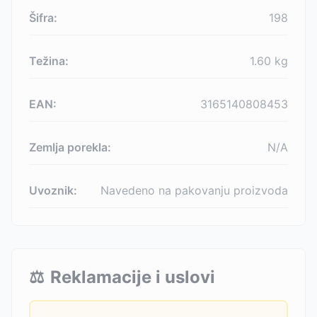
Šifra:
198
Težina:
1.60
kg
EAN:
3165140808453
Zemlja porekla:
N/A
Uvoznik:
Navedeno na pakovanju proizvoda
⚖️
Reklamacije i uslovi